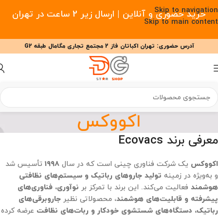
Skip to navigation
خرید حضوری و آنلاین | ارسال زیر 2 ساعت در تهران
Skip to main content
آدرس حضوری: تهران اکباتان فاز 2 مجتمع تجاری مگامال طبقه G2
09377477910 - 09127708341 علیزاده
00
00
00
ساعت
دقیقه
ثانیه
اکووکس
معرفی برند Ecovacs
اکووکس
یک شرکت فناوری چینی است که در سال
۱۹۹۸
تأسیس شد
و به‌ویژه در زمینه
تولید جاروهای رباتیک و سیستم‌های نظافتی
هوشمند
فعالیت می‌کند. این برند با تمرکز بر
نوآوری، فناوری‌های
پیشرفته و قابلیت‌های هوشمند
، محصولاتی نظیر
جاروبرقی‌های
رباتیک، دستگاه‌های شستشوی خودکار و ربات‌های نظافت
عرضه کرده