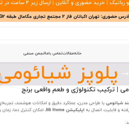
 خرید حضوری و آنلاین | ارسال زیر 2 ساعت در تهران
درس حضوری: تهران اکباتان فاز 2 مجتمع تجاری مگامال طبقه G2
خانه
مقالات
تماس باما
انجمن صنفی
پلوپز شیائومی
می | ترکیب تکنولوژی و طعم واقعی برنج
ند شیائومی
با طراحی مدرن، عملکرد دقیق و امکانات هوشمند، تجربه‌ای
ته و قابلیت اتصال به
اپلیکیشن Mi Home
، امکان کنترل دما، زمان و
د: