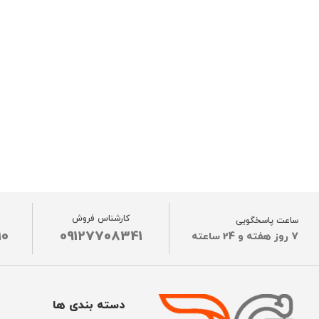
کارشناس فروش
ساعت پاسخگویی
10
09127708341
7 روز هفته و 24 ساعته
دسته بندی ها