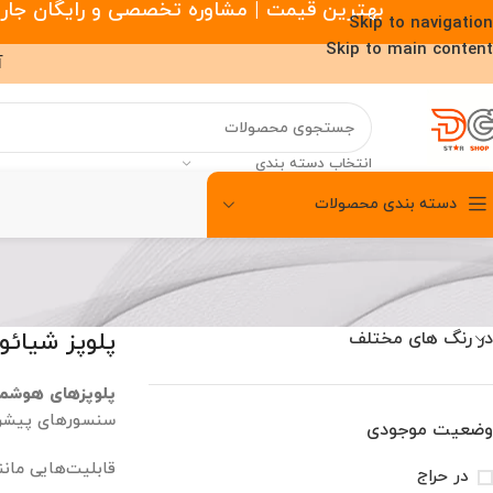
بهترین قیمت | مشاوره تخصصی و رایگان جارو رباتیک |
Skip to navigation
Skip to main content
آ
انتخاب دسته بندی
دسته بندی محصولات
00
00
00
ساعت
دقیقه
ثانیه
پلوپز شیائو
در رنگ های مختلف
پلوپزهای هوشم
سنسورهای پیشرف
وضعیت موجودی
قابلیت‌هایی مانن
در حراج