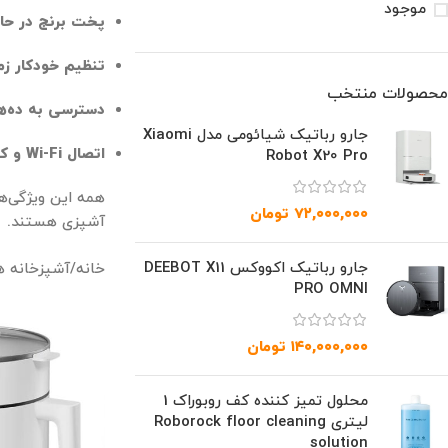
موجود
پخت برنج در حا
تنظیم خودکار زم
محصولات منتخب
دسترسی به ده‌ه
جارو رباتیک شیائومی مدل Xiaomi
اتصال Wi-Fi و کنترل از راه دور از طریق گوشی موبایل
Robot X20 Pro
همه این ویژگی‌ه
۷۲,۰۰۰,۰۰۰
تومان
آشپزی هستند.
جارو رباتیک اکووکس DEEBOT X11
خانه
/
آشپزخانه 
PRO OMNI
۱۴۰,۰۰۰,۰۰۰
تومان
محلول تمیز کننده کف روبوراک 1
لیتری Roborock floor cleaning
solution