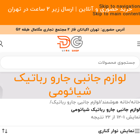
Skip to navigation
خرید حضوری و آنلاین | ارسال زیر 2 ساعت در تهران
Skip to main content
آدرس حضوری: تهران اکباتان فاز 2 مجتمع تجاری مگامال طبقه G2
09377477910 - 09127708341 علیزاده
00
00
00
ساعت
دقیقه
ثانیه
لوازم جانبی جارو رباتیک
شیائومی
خانه
/
خانه هوشمند
/
لوازم جانبی جارو رباتیک
/
لوازم جانبی جارو رباتیک شیائومی
نمایش 1–12 از 22 نتیجه
نمایش نوار کناری