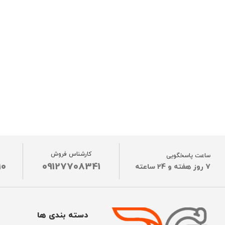
کارشناس فروش
ساعت پاسخگویی
10
09127708341
7 روز هفته و 24 ساعته
دسته بندی ها