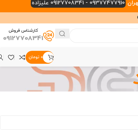
09377477910 - 09127708341 علیزاده
کارشناس فروش
09127708341
۰
تومان