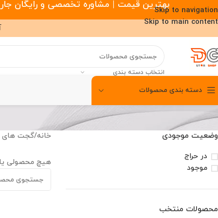
بهترین قیمت | مشاوره تخصصی و رایگان جارو رباتیک |
Skip to navigation
Skip to main content
آ
انتخاب دسته بندی
دسته بندی محصولات
00
00
00
ساعت
دقیقه
ثانیه
وضعیت موجودی
خانه
/
گجت های 
در حراج
هیچ محصولی یا
موجود
محصولات منتخب