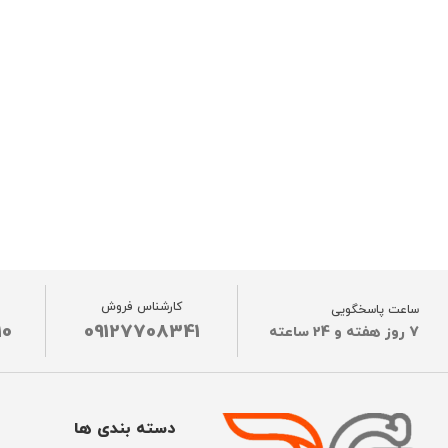
کارشناس فروش
ساعت پاسخگویی
10
09127708341
7 روز هفته و 24 ساعته
دسته بندی ها