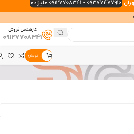
09377477910 - 09127708341 علیزاده
کارشناس فروش
09127708341
۰
تومان