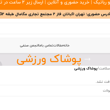
 خرید حضوری و آنلاین | ارسال زیر 2 ساعت در تهران
درس حضوری: تهران اکباتان فاز 2 مجتمع تجاری مگامال طبقه G2
خانه
مقالات
تماس باما
انجمن صنفی
پوشاک ورزشی
سلامت
/
پوشاک ورزشی
فت نشد.