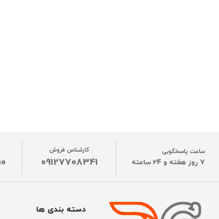
کارشناس فروش
ساعت پاسخگویی
10
09127708341
7 روز هفته و 24 ساعته
دسته بندی ها