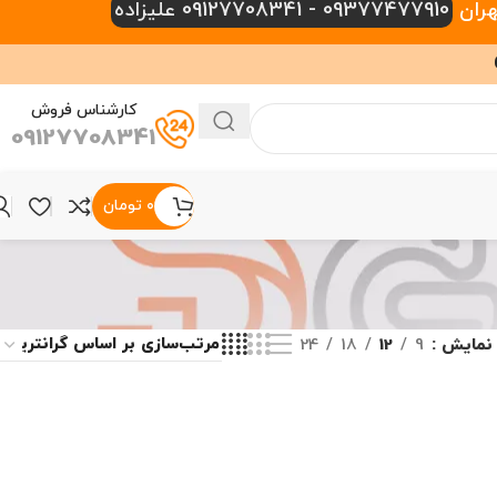
09377477910 - 09127708341 علیزاده
کارشناس فروش
09127708341
۰
تومان
نمایش
9
12
18
24