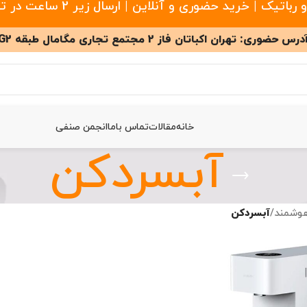
 خرید حضوری و آنلاین | ارسال زیر 2 ساعت در تهران
درس حضوری: تهران اکباتان فاز 2 مجتمع تجاری مگامال طبقه G2
خانه
مقالات
تماس باما
انجمن صنفی
آبسردکن
هوشمند
/
آبسردکن