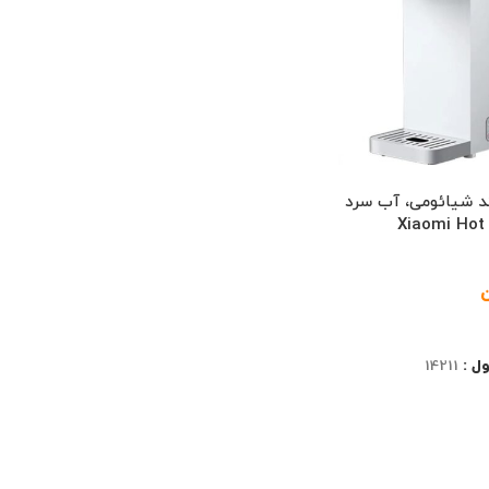
 شیائومی، آب سرد
ن
ل :
14211