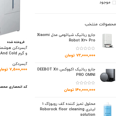
موجود
محصولات منتخب
جارو رباتیک شیائومی مدل Xiaomi
Robot X20 Pro
فروخته شده
آبسردکن هوشمند
و گرم Xiaomi Hot And Cold
۷۲,۰۰۰,۰۰۰
تومان
آبسردکن
۷,۵۰۰,۰۰۰
توما
جارو رباتیک اکووکس DEEBOT X11
PRO OMNI
اطلاعات بیشتر
کد انحصاری محصو
۱۴۰,۰۰۰,۰۰۰
تومان
محلول تمیز کننده کف روبوراک 1
لیتری Roborock floor cleaning
solution