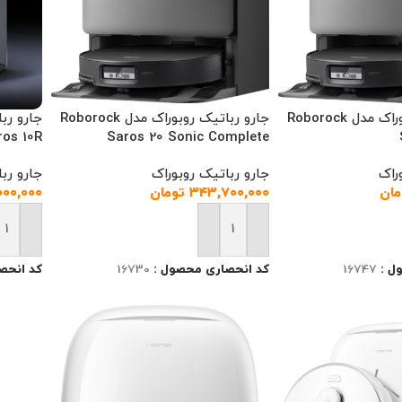
جارو رباتیک روبوراک مدل Roborock
جارو رباتیک روبوراک مدل Roborock
ros 10R
Saros 20 Sonic Complete
راک
جارو رباتیک روبوراک
جارو رب
مان
۳۴۳,۷۰۰,۰۰۰
تومان
۰۰۰,۰۰۰
رید
افزودن به سبد خرید
افزودن
ل :
16747
کد انحصاری محصول :
16730
کد انحص