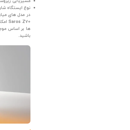
مسیریابی ژیروسکوپی، LiDAR یا سه‌ ب
نوع ایستگاه شارژ و ت
s Z70
‌ها بر اساس موجو
باشید.