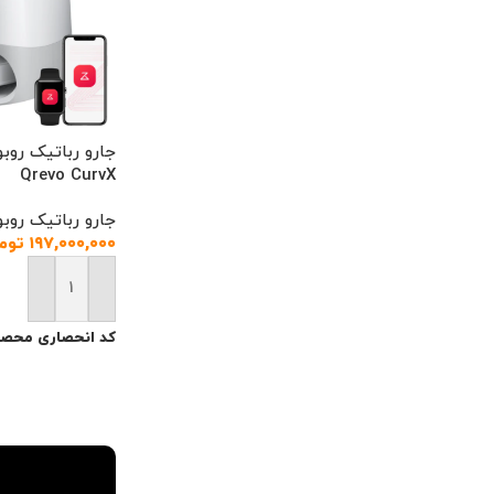
Qrevo CurvX
جارو رباتیک روبو
۱۹۷,۰۰۰,۰۰۰
توم
افزودن به سبد خ
کد انحصاری محصو