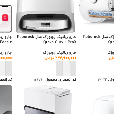
جارو رباتیک ربوراک مدل Roborock
جارو رباتیک روبوراک مدل Roborock
 Edge 2
Qrevo Curv 2 ProX
Qre
راک
جارو رباتیک روبوراک
جارو رب
ان
۲۴۴,۹۰۰,۰۰۰
تومان
۰۰۰,۰۰۰
رید
افزودن به سبد خرید
افزودن
ل :
17132
کد انحصاری محصول :
16676
کد انحص