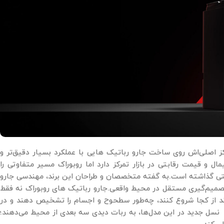
 اصلی‌اش روی ساخت جارو رباتیک ‌هایی با عملکرد بسیار دقیق‌تر و
 و قیمت رقابتی در بازار تمرکز دارد اما روبوراک مسیر متفاوتی را
عتی گذاشته است.به گفته متخصصان و طراحان این برند، مهندسی جارو
تصمیم‌گیری مستقل در محیط واقعی.جارو رباتیک‌ های روبوراک نه فقط
رند از کجا شروع کنند، چه‌طور سطحوح و اجسام را تشخیص دهند و در
ایان کار، چطور به داک شارژ بازگردند.سیستم‌های نقشه ‌برداری و اسکن لیزری LiDAR نسل جدید در این مدل‌ها، به ربات دیدی سه ‌بعدی از محیط می‌دهند؛