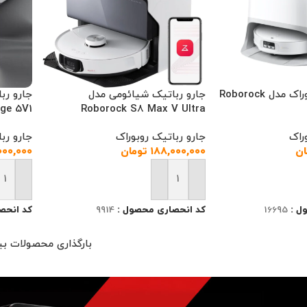
جارو رباتیک روبوراک مدل Roborock
جارو رباتیک شیائومی مدل
ge 5V1
Roborock S8 Max V Ultra
راک
جارو رباتیک روبوراک
جارو رب
ان
۱۸۸,۰۰۰,۰۰۰
تومان
۰۰۰,۰۰۰
رید
افزودن به سبد خرید
افزودن
ل :
16695
کد انحصاری محصول :
9914
کد انحص
بارگذاری محصولات بی