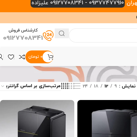
09377477910 - 09127708341 علیزاده
کارشناس فروش
09127708341
۰
تومان
نمایش
9
12
18
24