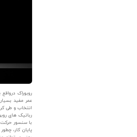
روبوراک درواقع 
عمر مفید بسیار 
انتخاب و طی کرد
رباتیک های روبو
با سنسور حرکت م