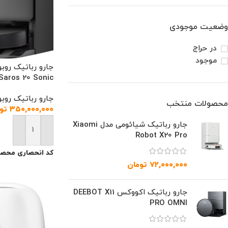
وضعیت موجودی
در حراج
موجود
Saros 20 Sonic
جارو رباتیک روبو
محصولات منتخب
۳۵۰,۰۰۰,۰۰۰
تو
جارو رباتیک شیائومی مدل Xiaomi
افزودن به سبد خ
Robot X20 Pro
کد انحصاری محصو
۷۲,۰۰۰,۰۰۰
تومان
جارو رباتیک اکووکس DEEBOT X11
PRO OMNI