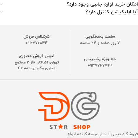
امکان خرید لوازم جانبی وجود دارد؟
آیا اپلیکیشن کنترل دارد؟
ساعت پاسخگویی
کارشناس فروش
7 روز هفته و 24 ساعته
09127708341
آدرس فروش حضوری
خط ویژه پشتیبانی
تهران، اکباتان فاز 2 مجتمع
09377477910
تجاری مگامال طبقه G2
فروشگاه دیجی استار عرضه کننده انواع