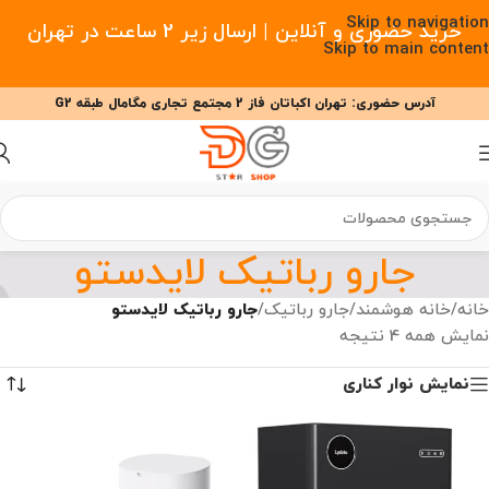
Skip to navigation
خرید حضوری و آنلاین | ارسال زیر 2 ساعت در تهران
Skip to main content
آدرس حضوری: تهران اکباتان فاز 2 مجتمع تجاری مگامال طبقه G2
09377477910 - 09127708341 علیزاده
00
00
00
ساعت
دقیقه
ثانیه
جارو رباتیک لایدستو
خانه
/
خانه هوشمند
/
جارو رباتیک
/
جارو رباتیک لایدستو
نمایش همه 4 نتیجه
نمایش نوار کناری