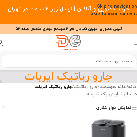
Skip to navigation
خرید حضوری و آنلاین | ارسال زیر 2 ساعت در تهران
Skip to main content
آدرس حضوری: تهران اکباتان فاز 2 مجتمع تجاری مگامال طبقه G2
09377477910 - 09127708341 علیزاده
00
00
00
ساعت
دقیقه
ثانیه
جارو رباتیک ایربات
خانه
/
خانه هوشمند
/
جارو رباتیک
/
جارو رباتیک ایربات
در حال نمایش یک نتیجه
نمایش نوار کناری