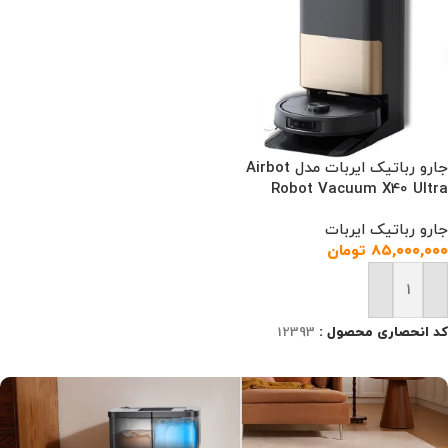
جارو رباتیک ایربات مدل Airbot
Robot Vacuum X40 Ultra
جارو رباتیک ایربات
۸۵,۰۰۰,۰۰۰
تومان
افزودن به سبد خرید
کد انحصاری محصول :
12393