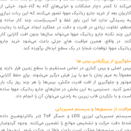
می‌کند تا کمتر دچار مشکلات و خرابی‌های گاه به گاه شود. خیلی از
کاربران بعد از خرید جارو رباتیک مووا تصور می‌کنند که این ربات نیازی
به رسیدگی ندارد اما این باور غلط و آسیب‌زاست، چند کار ساده و
منظم، تفاوت زیادی در قدرت و دقت در عملکرد ایجاد می‌کند.با رعایت
این چند نکته جارو رباتیک مووا می‌تواند سال‌ها بدون افت کارایی کار
کند. در واقع، همین مراقبت ‌های جزئی باعث می‌شود خرید جارو
رباتیک مووا توقعات شمارا در یک سطح ایده‌ال برآورده کند.
جلوگیری از پرزگرفتن برس ها
برس اصلی و برس کناری در تماس مستقیم با سطح زمین قرار دارند و
معمولاً به مرور زمان با مو یا پرز فرش درگیر می‌شوند. برای حفظ کارایی
موتور و جلوگیری از افت قدرت مکش، برس‌ها را هر چند روز یک ‌بار
تمیز کنید. دسترسی به این بخش در مدل‌های جارو رباتیک مووا ساده
است و با بازکردن قاب زیرین به ‌راحتی می‌توان آن را انجام داد.
مراقبت از سنسورها و سیستم مسیریابی
سیستم مسیریابی لیزری LDS و حسگر ToF (در بالاترتوضیح داده
شده) دقت حرکت و تشخیص موانع را تضمین می‌کنند. وجود گردوغبار
روی این سنسورها ممکن است باعث خطا در حرکت شود. ترجیحا هر