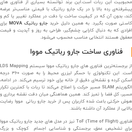
محبوبیت این ربات است.این برند توانسته بسیاری از فناوری‌ های
پیشرفته‌ی رده‌ بالا را در یک جارو رباتیک با قیمتی مناسب‌تر عرضه
کند، بدون آن ‌که در کیفیت ساخت یا دقت در عملکرد تغییر یا کم و
استی صورت بگیرد. به همین دلیل خرید
جارو رباتیک MOVA
برای
افرادی که به ‌دنبال کارایی چشم‌گیر، طراحی به روز و آپدیت و قیمت
معقول هستند انتخابی مناسب محسوب می‌شود.
فناوری ساخت جارو رباتیک مووا
از برجسته‌ترین فناوری ‌های جارو رباتیک مووا سیستم LDS Mapping
است. این تکنولوژی با حسگر لیزری محیط را به ‌صورت ۳۶۰ درجه
اسکن کرده و نقشه‌ای دقیق از خانه برای خود ترسیم می‌کند. در ادامه،
الگوریتم SLAM مسیر حرکت را اصلاح می‌کند تا ربات با کمترین تکرار
مسیر، کل فضا را تمیز کند. همین هماهنگی میان دقت نقشه ‌برداری و
هوش حرکتی باعث شده کاربران پس از خرید جارو رباتی مووا رضایت
بالایی از عملکرد آن داشته باشند.
فناوری ToF (Time of Flight) نیز در مدل ‌های جدید جارو رباتیک مووا
برای تشخیص عمق، برجستگی و شناسایی اجسام کوچک و بزرگ