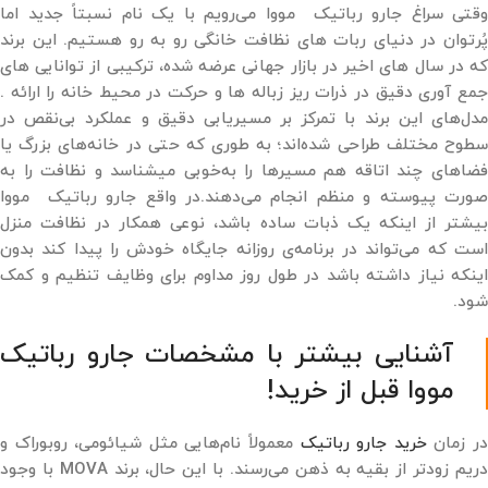
وقتی سراغ جارو رباتیک مووا می‌رویم با یک نام نسبتاً جدید اما
پُرتوان در دنیای ربات ‌های نظافت خانگی رو به ‌رو هستیم. این برند
که در سال ‌های اخیر در بازار جهانی عرضه شده، ترکیبی از توانایی ‌های
جمع ‌آوری دقیق در ذرات ریز زباله ها و حرکت در محیط خانه را ارائه .
مدل‌های این برند با تمرکز بر مسیریابی دقیق و عملکرد بی‌نقص در
سطوح مختلف طراحی شده‌اند؛ به ‌طوری که حتی در خانه‌های بزرگ یا
فضاهای چند اتاقه هم مسیرها را به‌خوبی میشناسد و نظافت را به
‌صورت پیوسته و منظم انجام می‌دهند.در واقع جارو رباتیک مووا
بیشتر از اینکه یک ذبات ساده باشد، نوعی همکار در نظافت منزل
است که می‌تواند در برنامه‌ی روزانه‌ جایگاه خودش را پیدا کند بدون
اینکه نیاز داشته باشد در طول روز مداوم برای وظایف تنظیم و کمک
شود.
آشنایی بیشتر با مشخصات جارو رباتیک
مووا قبل از خرید!
ر زمان
خرید جارو رباتیک
معمولاً نام‌هایی مثل شیائومی، روبوراک و
دریم زودتر از بقیه به ذهن می‌رسند. با این حال، برند MOVA با وجود