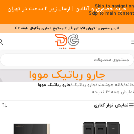
Skip to navigation
خرید حضوری و آنلاین | ارسال زیر 2 ساعت در تهران
Skip to main content
آدرس حضوری: تهران اکباتان فاز 2 مجتمع تجاری مگامال طبقه G2
09377477910 - 09127708341 علیزاده
00
00
00
ساعت
دقیقه
ثانیه
جارو رباتیک مووا
خانه
/
خانه هوشمند
/
جارو رباتیک
/
جارو رباتیک مووا
نمایش همه 12 نتیجه
نمایش نوار کناری