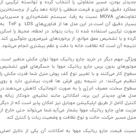
جدیدتر بودن، مسیر متفاوتی را انتخاب کرده و توانسته ترکیبی از
عملکرد دقیق، فناوری و قیمت منطقی را ارائه دهد.یکی از برجسته‌ترین
تفاوت‌های MOVA نسبت به رقبا، سیستم نقشه‌برداری و مسیریابی
بسیار دقیق آن است.در این مدل ‌ها از فناوری‌های LDS و ToF به
‌صورت ترکیبی استفاده شده تا ربات بتواند در لحظه، محیط را اسکن
کرده و با تشخیص عمق موانع، از برخوردهای غیرضروری جلوگیری کند.
نتیجه آن است که نظافت خانه با دقت و نظم بیشتری انجام می‌شود.
ویژگی مهم دیگر در خرید جارو رباتیک مووا توان مکش متغیر است.
موتورهای بدون ‌برس جارو رباتیک مووا با حسگرهای قوی تشخیص
سطوح کار می‌کنند و با تغییر نوع کف پوش منرل شما قدرت مکش را
تنظیم می‌کنند؛ در نتیجه روی فرش ‌ها قدرت بیشتری دارد و روی
سطوح سخت، مصرف انرژی را به صورت اتوماتیک کاهش می‌دهند.در
مدل ‌های جدیدتر این برند، امکاناتی مانند تخلیه‌ی خودکار زباله و
کنترل کامل از طریق اپلیکیشن موبایل نیز امکان پذیر است که از دیگر
مزیت های جارو رباتیک مووا بشمار می‌آید.شما می‌تواند حتی خارج از
منزل مسیر حرکت، حالت و نوع نظافت و وضعیت ربات را کنترل کند.
نسبت قیمت جارو رباتیک مووا به امکانات آن یکی از دلایل اصلی