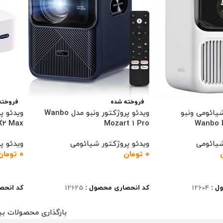
فروخته شده
فروخته
شیائومی ونبو
ویدئو پروژکتور ونبو مدل Wanbo
ویدئو پ
X2 Max
Mozart 1 Pro
Wanbo D
شیائومی
ویدئو پروژکتور شیائومی
ویدئو پ
۰
تومان
۰
تومان
اطلاعات بیشتر
اطلاعا
ل :
12604
کد انحصاری محصول :
12625
کد انحص
بارگذاری محصولات بی