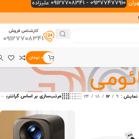
09377477910 - 09127708341 علیزاده
کارشناس فروش
09127708341
۰
تومان
ئومی
نمایش
9
12
18
24