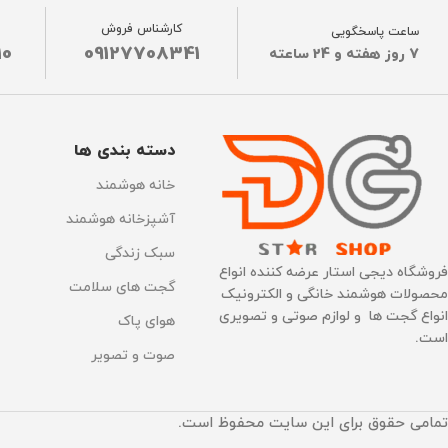
کارشناس فروش
ساعت پاسخگویی
10
09127708341
7 روز هفته و 24 ساعته
دسته بندی ها
خانه هوشمند
آشپزخانه هوشمند
سبک زندگی
فروشگاه دیجی استار عرضه کننده انواع
گجت های سلامت
محصولات هوشمند خانگی و الکترونیک
انواع گجت ها و لوازم صوتی و تصویری
هوای پاک
است.
صوت و تصویر
تمامی حقوق برای این سایت محفوظ است.