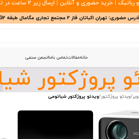
 خرید حضوری و آنلاین | ارسال زیر 2 ساعت در تهران
درس حضوری: تهران اکباتان فاز 2 مجتمع تجاری مگامال طبقه G2
خانه
مقالات
تماس باما
انجمن صنفی
و پروژکتور شیا
یر
/
ویدئو پروژکتور
/
ویدئو پروژکتور شیائومی