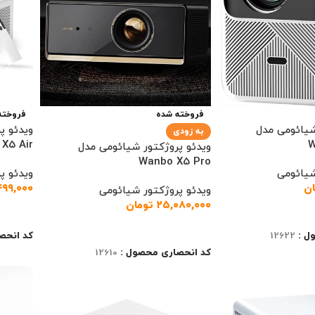
فروخته شده
فروخته
شیائومی مدل
به زودی
X5 Air
W
ویدئو پروژکتور شیائومی مدل
Wanbo X5 Pro
شیائومی
ویدئو پ
ان
۴۹۹,۰۰۰
ویدئو پروژکتور شیائومی
۲۵,۰۸۰,۰۰۰
تومان
اطلاعا
اطلاعات بیشتر
ل :
12622
کد انحص
کد انحصاری محصول :
12610