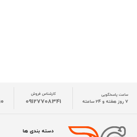
کارشناس فروش
ساعت پاسخگویی
10
09127708341
7 روز هفته و 24 ساعته
دسته بندی ها