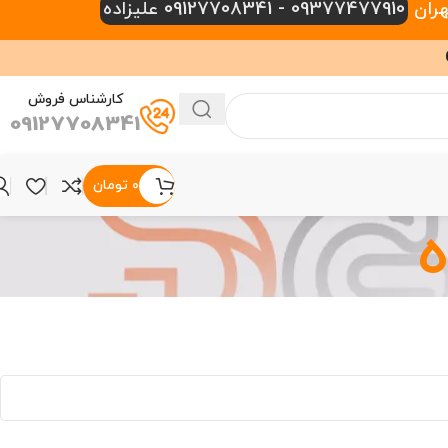
09377477910 - 09127708341 علیزاده
کارشناس فروش
09127708341
۰
تومان
ه