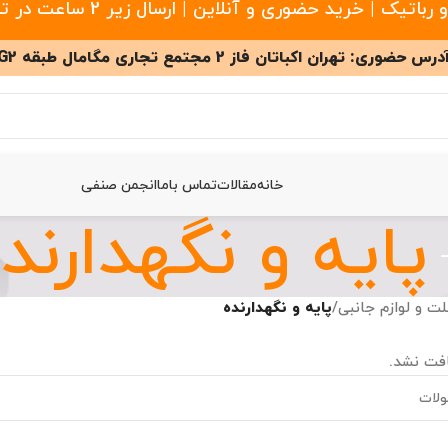
 خرید حضوری و آنلاین | ارسال زیر 2 ساعت در تهران
درس حضوری: تهران اکباتان فاز 2 مجتمع تجاری مگامال طبقه G2
خانه
مقالات
تماس باما
انجمن صنفی
پایه و نگهدارند
لت و لوازم جانبی
/
پایه و نگهدارنده
فت نشد.