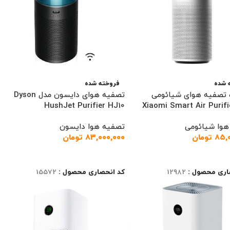
 شده
فروخته شده
 تصفیه هوای شیائومی
تصفیه هوای دایسون مدل Dyson
HushJet Purifier HJ10
Xiaomi Smart Air Purifie
هوا شیائومی
تصفیه هوا دایسون
۸۵,
تومان
۸۳,۰۰۰,۰۰۰
تومان
ت بیشتر
اطلاعات بیشتر
اری محصول :
12982
کد انحصاری محصول :
15572