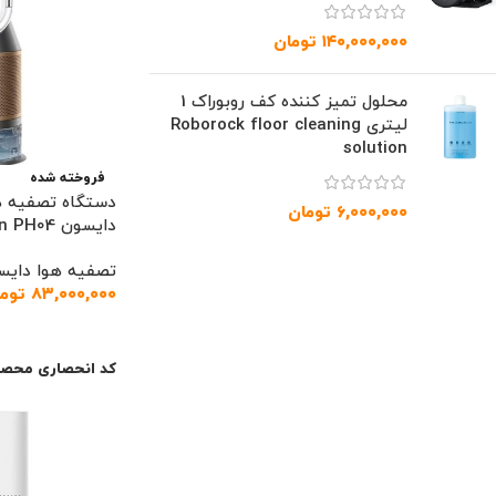
۱۴۰,۰۰۰,۰۰۰
تومان
محلول تمیز کننده کف روبوراک 1
لیتری Roborock floor cleaning
solution
فروخته شده
دستگاه تصفیه ه
۶,۰۰۰,۰۰۰
تومان
دایسون Dyson PH04
تصفیه هوا دایس
۸۳,۰۰۰,۰۰۰
توم
اطلاعات بیشتر
کد انحصاری محصو