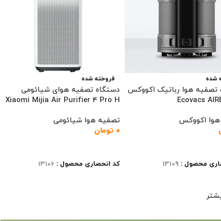
 شده
فروخته شده
تصفیه هوا رباتیک اکووکس
دستگاه تصفیه هوای شیائومی
Xiaomi Mijia Air Purifier 4 Pro H
Ecovacs AIR
هوا اکووکس
تصفیه هوا شیائومی
۰
تومان
ت بیشتر
اطلاعات بیشتر
اری محصول :
13109
کد انحصاری محصول :
13106
شتر