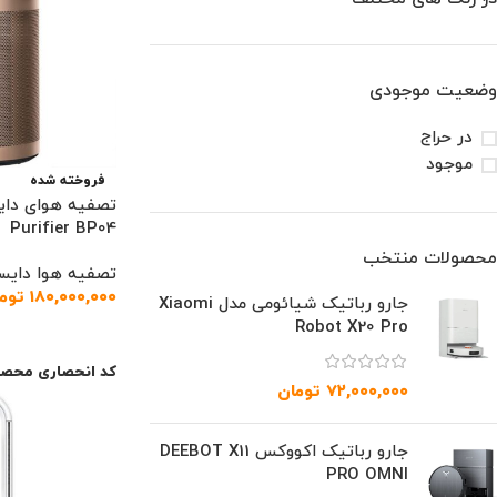
وضعیت موجودی
در حراج
موجود
فروخته شده
Purifier BP04
محصولات منتخب
تصفیه هوا دایس
۱۸۰,۰۰۰,۰۰۰
توم
جارو رباتیک شیائومی مدل Xiaomi
Robot X20 Pro
اطلاعات بیشتر
کد انحصاری محصو
۷۲,۰۰۰,۰۰۰
تومان
جارو رباتیک اکووکس DEEBOT X11
PRO OMNI