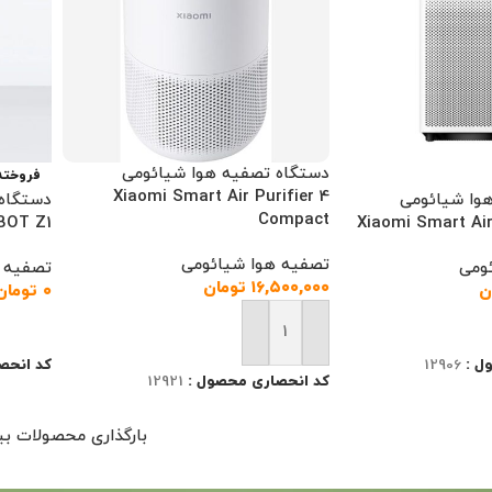
دستگاه تصفیه هوا شیائومی
فروخته
Xiaomi Smart Air Purifier 4
وا شیائومی
دستگاه 
Compact
BOT Z1
Xiaomi Smart Air 
تصفیه هوا شیائومی
ومی
تصفیه 
۱۶,۵۰۰,۰۰۰
تومان
ن
۰
تومان
اطلاعا
افزودن به سبد خرید
ل :
12906
کد انحص
کد انحصاری محصول :
12921
بارگذاری محصولات بی