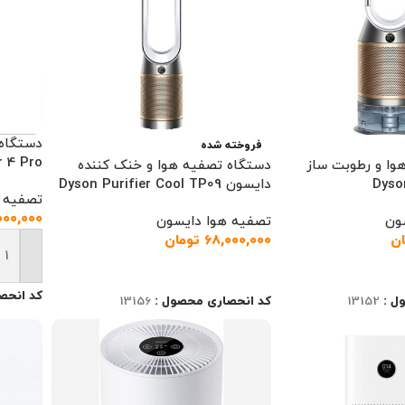
دستگاه
فروخته شده
r 4 Pro
وا و رطوبت ساز
دستگاه تصفیه هوا و خنک کننده
دایسون Dyson Purifier Cool TP09
تصفیه 
۰۰۰,۰۰۰
ون
تصفیه هوا دایسون
ان
۶۸,۰۰۰,۰۰۰
تومان
افزودن
اطلاعات بیشتر
کد انحص
ل :
13152
کد انحصاری محصول :
13156