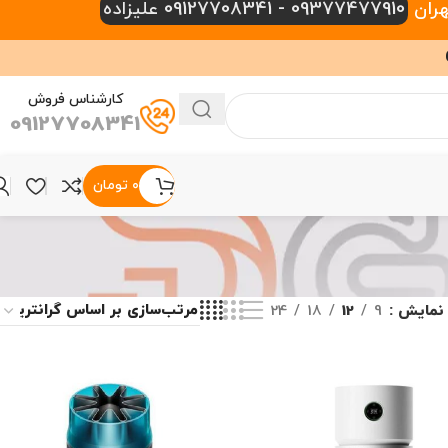
09377477910 - 09127708341 علیزاده
کارشناس فروش
09127708341
۰
تومان
نمایش
9
12
18
24