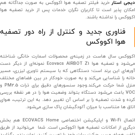
یجی استار
خرید فیلتر تصفیه هوا اکووکس به ‌صورت جداگانه هم
امکان ‌پذیر است تا کاربران نگران خدمات پس از خرید تصفیه هوا
اکووکس را نداشته باشند.
فناوری جدید و کنترل از راه دور تصفیه
هوا اکووکس
اکووکس سال‌ هاست در زمینه‌ی محصولات اسمارت خانگی شناخته
می‌شود و تصفیه هوا Ecovacs AIRBOT Z1 نمونه‌ای از دیگر دست
آورهای این برند است؛ دستگاهی که با سیستم ناوبری لیزری، مسیر
خانه را شناسایی می‌کند و به ‌صورت خودکار در بین فضاهای مختلف
منزل شما حرکت می‌کند.وجود سنسورهای دقیق برای ذرات PM2.5 و
VOC باعث می‌شود دستگاه بتواند وضعیت هوا را در هر نقطه بررسی
کرده و شدت تصفیه را بر اساس آن تغییر دهد. به ‌این‌ ترتیب، هوای
اتاق ‌ها متناسب با میزان آلودگیشان پاک ‌سازی می‌شود.
اتصال Wi-Fi و اپلیکیشن اختصاصی ECOVACS Home هم بخش
دیگری از امکانات تصفیه هوا اکووکس است. شما می‌توانید از طریق
تلفن همراه، مسیر حرکت ربات خود را تعیین کنید، زمان ‌بندی بگذارید