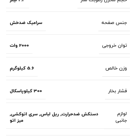
حجم مخزن رطوبت‌ ساز
2.3 لیتر
جنس صفحه
سرامیک ضدخش
توان خروجی
2000 وات
وزن خالص
5.6 کیلوگرم
فشار بخار
300 کیلوپاسکال
لوازم
دستکش ضدحرارت
,
ریل لباس
,
سری اتوکشی
,
جانبی
میز اتو