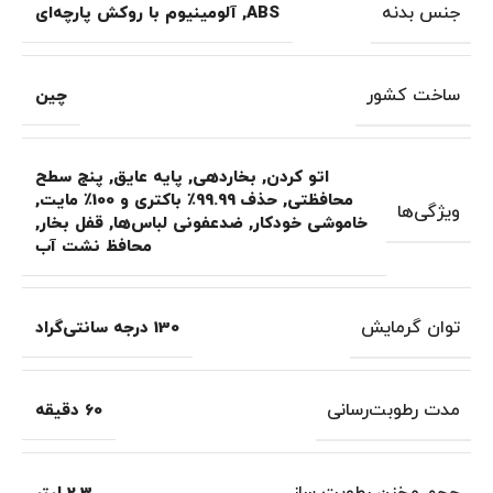
جنس بدنه
ABS
,
آلومینیوم با روکش پارچه‌ای
ساخت کشور
چین
اتو کردن
,
بخاردهی
,
پایه عایق
,
پنج سطح
محافظتی
,
حذف 99.99٪ باکتری و 100٪ مایت
,
ویژگی‌ها
خاموشی خودکار
,
ضدعفونی لباس‌ها
,
قفل بخار
,
محافظ نشت آب
توان گرمایش
130 درجه سانتی‌گراد
مدت رطوبت‌رسانی
60 دقیقه