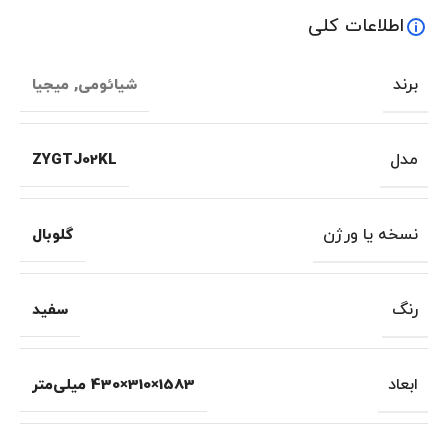
اطلاعات کلی
برند
شیائومی
,
میجیا
مدل
ZYGTJ02KL
نسخه یا ورژن
گلوبال
رنگ
سفید
ابعاد
1583×310×430 میلی‌متر