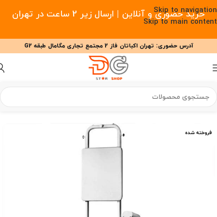
Skip to navigation
خرید حضوری و آنلاین | ارسال زیر 2 ساعت در تهران
Skip to main content
آدرس حضوری: تهران اکباتان فاز 2 مجتمع تجاری مگامال طبقه G2
09377477910 - 09127708341 علیزاده
00
00
00
ساعت
دقیقه
ثانیه
خانه
/
خانه هوشمند
/
لوازم خانگی هوشمند
/
اتو بخار
فروخته شده