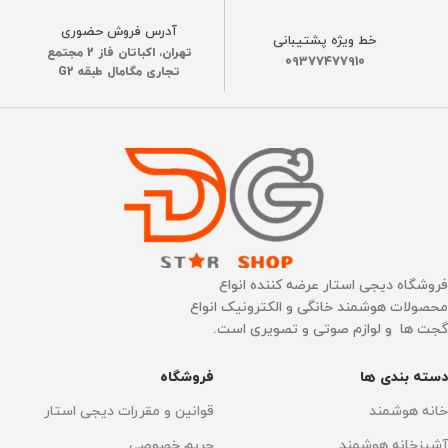
رنگ
سفید
رنگ
سفید
آدرس فروش حضوری
خط ویژه پشتیبانی
تهران، اکباتان فاز 2 مجتمع
جنس بدنه
09377477910
ABS
جنس بدنه
تجاری مگامال طبقه G2
ABS
,
آلیاژ آلومینیوم مقاوم
ساخت کشور
چین
ساخت کشور
چین
ابعاد
ابعاد
ابعاد (باز): ۱۷۲.۵ × ۹۲ × ۲۳۷
170×92×204 mm
میلی‌متر
,
ابعاد (تاشده): ۲۴۳ × ۹۲
× ۱۰۸ میلی‌متر
فروشگاه دیجی استار عرضه کننده انواع
توان گرمایش
محصولات هوشمند خانگی و الکترونیک انواع
ویژگی‌ها
گجت ها و لوازم صوتی و تصویری است.
132 °C
30 ثانیه
,
اتو کردن
,
بخاردهی
,
پایه عایق
,
حذف
دسته بندی ها
فروشگاه
99.99٪ باکتری و 100٪ مایت
,
حجم مخزن رطوبت‌ ساز
خاموشی خودکار
,
دسته تاشو
,
خانه هوشمند
قوانین و مقررات دیجی استار
ضدعفونی لباس‌ها
,
محافظ نشت
آب
آشپزخانه هوشمند
حریم خصوصی