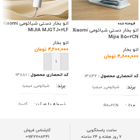
اتو بخار دستی شیائومی Xiaomi
فروخته شده
MIJIA MJGTJ02LF
اتو بخار دستی شیائومی Xiaomi
Mijia B502CN
اتو بخار
۴,۲۰۰,۰۰۰
تومان
اتو بخار
۴,۸۰۰,۰۰۰
تومان
افزودن به سبد خرید
اطلاعات بیشتر
کد انحصاری محصول :
13881
کد انحصاری محصول :
13832
برند
شیائومی
,
میجیا
برند
شیائومی
,
میجیا
نسخه یا ورژن
گلوبال
مدل
B502CN
مدل
MJGTJ02LF
نسخه یا ورژن
گلوبال
ساعت پاسخگویی
کارشناس فروش
7 روز هفته و 24 ساعته
09127708341