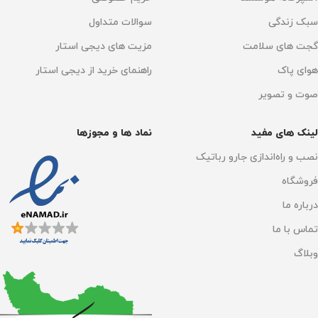
150 ml
سبک زندگی
سوالات متداول
توان گرمایش
جنس صفحه
گجت های سلامت
مزیت های دیجی استار
هوای پاک
راهنمای خرید از دیجی استار
130 درجه سانتی‌گراد
سرامیک ضدخش
صوت و تصویر
حجم مخزن رطوبت‌ ساز
وزن خالص
۷۸۰ گرم
لینک های مفید
نماد ها و مجوزها
۱۶۰ میلی‌لیتر
نصب و راه‌اندازی جارو رباتیک
توان خروجی
۱۲۰۰ وات
فروشگاه
جنس صفحه
تولید بخار
30 kPa
درباره ما
سرامیک ضدخش
تماس با ما
نوع نمایشگر
LED
وبلاگ
وزن خالص
۷۳۰ گرم
ویژگی‌ها
فشار بخار
30 کیلوپاسکال