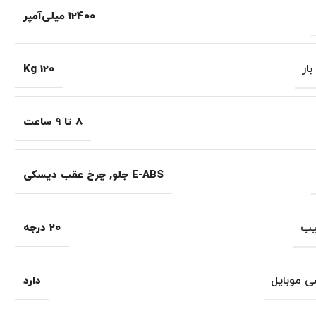
12400 میلی‌آمپر
ار
120 Kg
8 تا 9 ساعت
E-ABS جلو
,
چرخ عقب دیسکی
شیب
20 درجه
ی موبایل
دارد