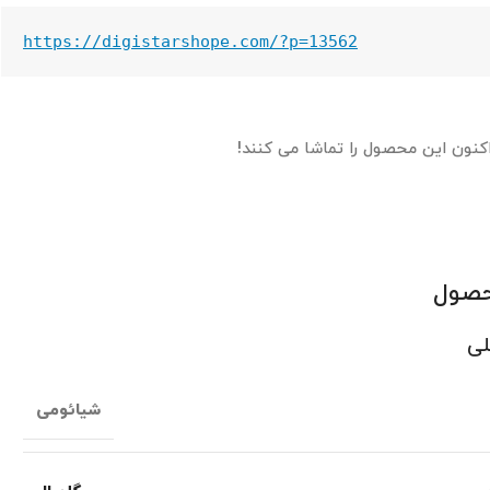
https://digistarshope.com/?p=13562
اکنون این محصول را تماشا می کنند!
حصول
لی
شیائومی