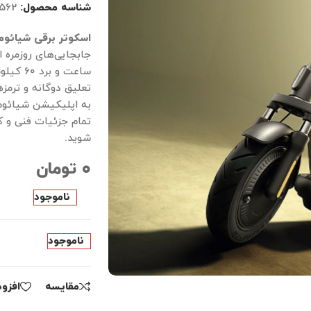
شناسه محصول:
562
اسکوتر برقی شیائو
ساعت و 
تعلیق دوگانه و ترمزه
به اپلیکیشن شیائومی
تمام جزئیات فنی و ک
شوید.
۰
تومان
ناموجود
ناموجود
مقايسه
افزو