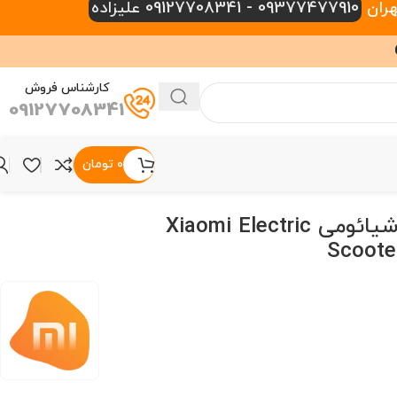
09377477910 - 09127708341 علیزاده
کارشناس فروش
09127708341
۰
تومان
اسکوتر برقی شیائومی Xiaomi Electric
Scoote