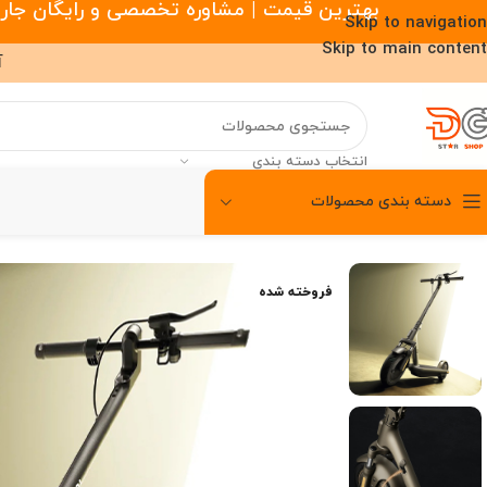
بهترین قیمت | مشاوره تخصصی و رایگان جارو رباتیک |
Skip to navigation
Skip to main content
آ
انتخاب دسته بندی
دسته بندی محصولات
00
00
00
خانه
/
سبک زندگی
/
اسکوتر
/
اسکوتر برقی شیائومی
/
اسکوتر برقی شیائومی ectric Scooter 4 Pro Max
ساعت
دقیقه
ثانیه
فروخته شده