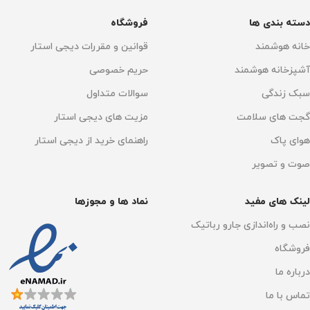
اتصال به گوشی موبایل
دسته بندی ها
فروشگاه
خانه هوشمند
قوانین و مقررات دیجی استار
دارد
آشپزخانه هوشمند
حریم خصوصی
اتصال به WI-FI
Wi-Fi 5
سبک زندگی
سوالات متداول
گجت های سلامت
مزیت های دیجی استار
قابلیت اتصال
وای فای
هوای پاک
راهنمای خرید از دیجی استار
صوت و تصویر
نوع نمایشگر
4K UHD
لینک های مفید
نماد ها و مجوزها
GOOGLE ASSISTANT
داخلی
نصب و راه‌اندازی جارو رباتیک
فروشگاه
دارد
درباره ما
تماس با ما
تعداد پورت HDMI
1 پورت