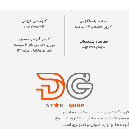
جک 3.5 میلی متری
ساعت پاسخگویی
کارشناس فروش
هدفون
7 روز هفته و 24 ساعته
09127708341
دارد
آدرس فروش حضوری
خط ویژه پشتیبانی
تهران، اکباتان فاز 2 مجتمع
09377477910
تجاری مگامال طبقه G2
قابلیت نصب نرم‌افزار
دارد
قابلیت ضبط برنامه
دارد
ساخت کشور
چین
CHROMECAST داخلی
فروشگاه دیجی استار عرضه کننده انواع
دارد
محصولات هوشمند خانگی و الکترونیک انواع
گجت ها و لوازم صوتی و تصویری است.