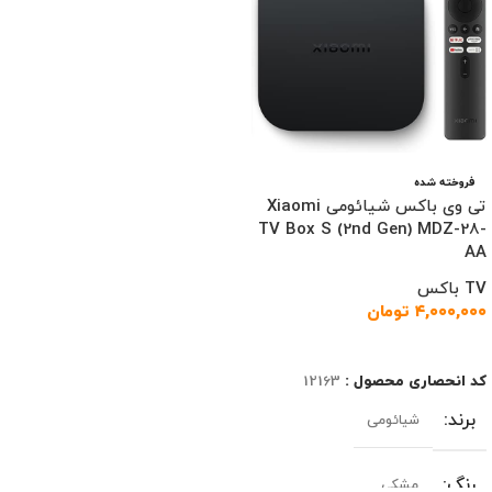
فروخته شده
تی وی باکس شیائومی Xiaomi
TV Box S (2nd Gen) MDZ-28-
AA
TV باکس
۴,۰۰۰,۰۰۰
تومان
اطلاعات بیشتر
کد انحصاری محصول :
12163
برند
شیائومی
رنگ
مشکی