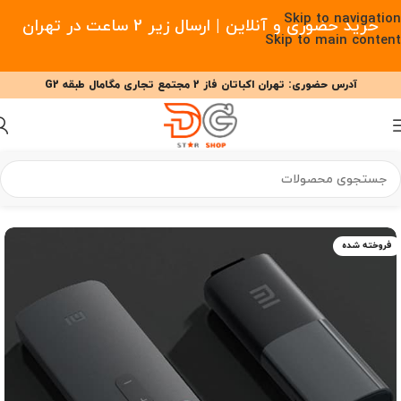
Skip to navigation
خرید حضوری و آنلاین | ارسال زیر 2 ساعت در تهران
Skip to main content
آدرس حضوری: تهران اکباتان فاز 2 مجتمع تجاری مگامال طبقه G2
09377477910 - 09127708341 علیزاده
00
00
00
ساعت
دقیقه
ثانیه
خانه
/
صوت و تصویر
/
TV باکس
فروخته شده