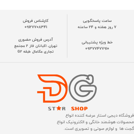
رنگ
مدل‌های سازگار
قرمز
,
مشکی
ساعت پاسخگویی
کارشناس فروش
7 روز هفته و 24 ساعته
09127708341
S8 MaxV Ultra، S8 Max Ultra،
ساخت کشور
چین
Qrevo Master، Qrevo Slim
آدرس فروش حضوری
خط ویژه پشتیبانی
تهران، اکباتان فاز 2 مجتمع
نوع برس
09377477910
نوع برس
تجاری مگامال طبقه G2
برس ضد گره با تکنولوژی
برس اصلی نظافت
,
رولر دوتایی
DuoRoller
چرخان
مدل‌های سازگار
رنگ
قرمز
,
مشکی
Roborock S8/S8+/S8 Pro
نوع گارانتی
Ultra/Q8 Max/Q8 Max+/Q5
Pro/Q5 Pro+ Series
فروشگاه دیجی استار عرضه کننده انواع
ضمانت اصالت فیزیک کالا
محصولات هوشمند خانگی و الکترونیک انواع
ابعاد
گجت ها و لوازم صوتی و تصویری است.