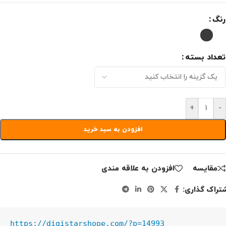
رنگ
تعداد بسته
+
-
افزودن به سبد خرید
مقايسه
افزودن به علاقه مندی
تراک گذاری:
https://digistarshope.com/?p=14993