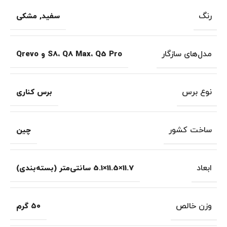
رنگ
سفید
,
مشکی
مدل‌های سازگار
S8، Q8 Max، Q5 Pro و Qrevo
نوع برس
برس کناری
ساخت کشور
چین
ابعاد
11.7×11.5×5.1 سانتی‌متر (بسته‌بندی)
وزن خالص
۵۰ گرم