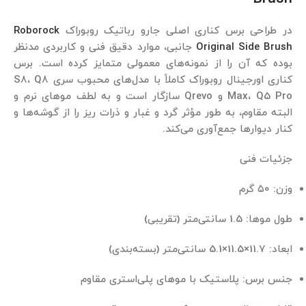
در طراحی برس کناری اصلی جارو رباتیک روبوراک
Roborock
Original Side Brush
جانبی، موارد دقیق فنی و کاربردی مدنظر
بوده که آن را از نمونه‌های معمولی متمایز کرده است. برس
کناری اورجینال روبوراک کاملاً با مدل‌های محبوب سری S8، Q8
Max، Q5 Pro و Qrevo سازگار است و به لطف موهای نرم و
البته مقاوم، به طور مؤثر گرد و غبار و ذرات ریز را از گوشه‌ها و
کنار دیوارها جمع‌آوری می‌کند.
جزئیات فنی
وزن: ۵۰ گرم
طول موها: 1.5 سانتی‌متر (تقریبی)
ابعاد: 11.7×11.5×5.1 سانتی‌متر (بسته‌بندی)
جنس برس: پلاستیک با موهای پلی‌استری مقاوم