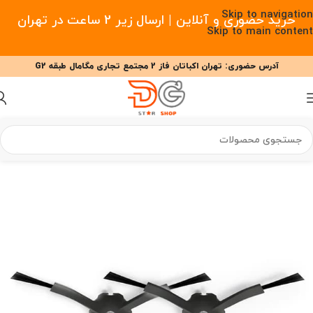
Skip to navigation
خرید حضوری و آنلاین | ارسال زیر 2 ساعت در تهران
Skip to main content
آدرس حضوری: تهران اکباتان فاز 2 مجتمع تجاری مگامال طبقه G2
09377477910 - 09127708341 علیزاده
00
00
00
ساعت
دقیقه
ثانیه
 هوشمند
/
لوازم جانبی جارو رباتیک
/
لوازم جانبی جارو رباتیک روبوراک