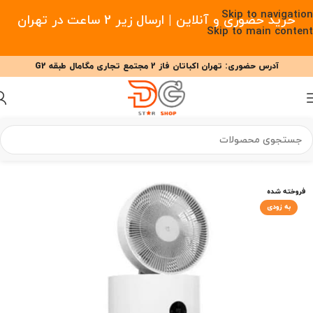
Skip to navigation
خرید حضوری و آنلاین | ارسال زیر 2 ساعت در تهران
Skip to main content
آدرس حضوری: تهران اکباتان فاز 2 مجتمع تجاری مگامال طبقه G2
09377477910 - 09127708341 علیزاده
00
00
00
ساعت
دقیقه
ثانیه
خانه
/
هوای پاک
/
تصفیه هوا
/
تصفیه هوا شیائومی
فروخته شده
به زودی