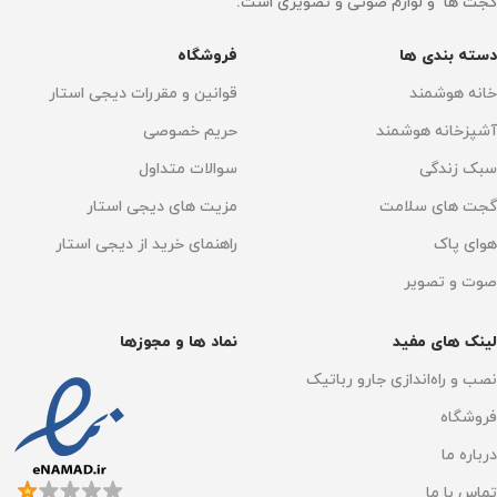
گجت ها و لوازم صوتی و تصویری است.
ابعاد
فیلتراسیون
دسته بندی ها
فروشگاه
275 × 275 × 680 میلی‌متر
فیلتر HEPA
,
فیلتر ضد آلرژی
,
فیلتر کربن فعال
خانه هوشمند
قوانین و مقررات دیجی استار
نوع نمایشگر
OLED لمسی
آشپزخانه هوشمند
حریم خصوصی
فرمان صوتی
سبک زندگی
سوالات متداول
فیلتراسیون
فیلتر HEPA
گجت های سلامت
مزیت های دیجی استار
الکسا آمازون
,
دستیار گوگل
هوای پاک
راهنمای خرید از دیجی استار
فرمان صوتی
توضیحات
صوت و تصویر
الکسا آمازون
,
دستیار گوگل
UV-C LED ژنراتور پلاسما
لینک های مفید
نماد ها و مجوزها
نصب و راه‌اندازی جارو رباتیک
نوع گارانتی
فروشگاه
18 ماهه شرکت می سرویس
,
درباره ما
ضمانت اصالت فیزیک کالا
تماس با ما