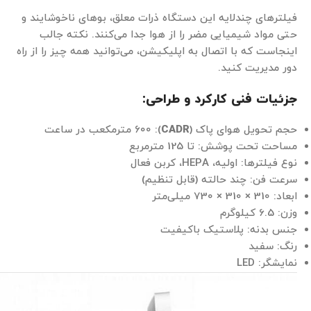
فیلترهای چندلایه این دستگاه ذرات معلق، بوهای ناخوشایند و
حتی مواد شیمیایی مضر را از هوا جدا می‌کنند. نکته جالب
اینجاست که با اتصال به اپلیکیشن، می‌توانید همه چیز را از راه
دور مدیریت کنید.
جزئیات فنی کارکرد و طراحی:
حجم تحویل هوای پاک (
CADR
): 600 مترمکعب در ساعت
مساحت تحت پوشش: تا 125 مترمربع
نوع فیلترها: اولیه، HEPA، کربن فعال
سرعت فن: چند حالته (قابل تنظیم)
ابعاد: 310 × 310 × 730 میلی‌متر
وزن: 6.5 کیلوگرم
جنس بدنه: پلاستیک باکیفیت
رنگ: سفید
نمایشگر: LED