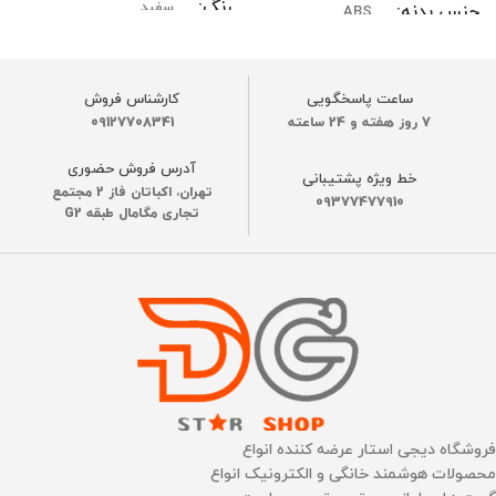
رنگ
سفید
جنس بدنه
ABS
جنس بدنه
ABS
ساخت کشور
چین
ساعت پاسخگویی
کارشناس فروش
7 روز هفته و 24 ساعته
09127708341
ساخت کشور
چین
اتصال به گوشی موبایل
آدرس فروش حضوری
خط ویژه پشتیبانی
تهران، اکباتان فاز 2 مجتمع
دارد
اتصال به گوشی موبایل
09377477910
تجاری مگامال طبقه G2
اتصال به WI-FI
دارد
بله 2.4G
اتصال به WI-FI
بله 2.4G
فضای قابل پوشش
125 متر مربع
فضای قابل پوشش
نوع نمایشگر
60 مترمربع
OLED لمسی
فروشگاه دیجی استار عرضه کننده انواع
محصولات هوشمند خانگی و الکترونیک انواع