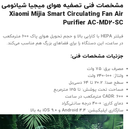
مشخصات فنی تصفیه هوای میجیا شیائومی
Xiaomi Mijia Smart Circulating Fan Air
Purifier AC-MD2-SC
فیلتر HEPA با کارایی بالا و حجم تحویل هوای پاک 600 مترمکعب
در ساعت، این دستگاه را برای فضاهای بزرگ هم مناسب می‌کند.
جزئیات مشخصات فنی:
مصرف برق: 75 وات
ولتاژ: 100-240 ولت
سطح صدا: 20.2 تا 64 دسی‌بل
مساحت تحت پوشش: تا 125 مترمربع
CADR: 600 مترمکعب در ساعت
دمای کاری: 0-40 درجه سانتی‌گراد
سازگاری اپلیکیشن: Android 4.4 و iOS 9.0 به بالا