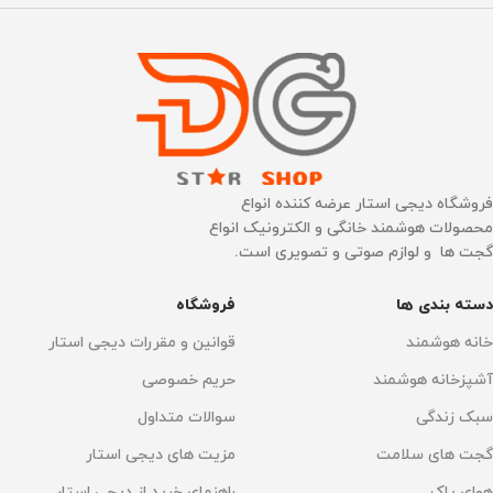
اتصال به WI-FI
دارد
بله 2.4G
اتصال به WI-FI
بله 2.4G
فضای قابل پوشش
125 متر مربع
فضای قابل پوشش
نوع نمایشگر
60 مترمربع
OLED لمسی
فروشگاه دیجی استار عرضه کننده انواع
محصولات هوشمند خانگی و الکترونیک انواع
گجت ها و لوازم صوتی و تصویری است.
ابعاد
فیلتراسیون
دسته بندی ها
فروشگاه
275 × 275 × 680 میلی‌متر
فیلتر HEPA
,
فیلتر ضد آلرژی
,
فیلتر کربن فعال
خانه هوشمند
قوانین و مقررات دیجی استار
نوع نمایشگر
OLED لمسی
آشپزخانه هوشمند
حریم خصوصی
فرمان صوتی
سبک زندگی
سوالات متداول
فیلتراسیون
فیلتر HEPA
گجت های سلامت
مزیت های دیجی استار
الکسا آمازون
,
دستیار گوگل
هوای پاک
راهنمای خرید از دیجی استار