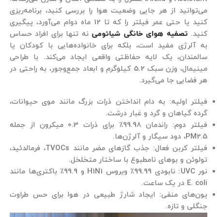
می‌توانید از هر جایی وضعیت هوا را بررسی کنید، برنامه‌ریزی
کنید یا حتی عمر فیلتر را که تا 12 ماه دوام می‌آورد، پیگیری
کنید.
تصفیه هوای خانگی شیائومی
نه تنها برای افراد حساس
به آلرژی مفید است، بلکه برای خانواده‌هایی با کودکان یا
سالمندان، یک لایه حفاظتی واقعی ایجاد می‌کند. با طراحی
مینیمال، وزن سبک 5.2 کیلوگرم و ابعاد جمع‌وجور، به راحتی در
هر فضایی جا می‌گیرد.
فیلتر اولیه: به دام انداختن ذرات بزرگ مانند موی حیوانات،
گرده گیاهان و گرد و غبار درشت.
فیلتر دوم: راندمان 99.98٪ برای ذرات 0.3 میکرون از جمله
PM2.5، دود سیگار و آلرژن‌ها.
فیلتر کربن فعال: جذب گازهای مضر مانند TVOCs، فرمالدئید،
تولوئن و بوهای نامطبوع با ساختار متخلخل.
نور UVC: نابودی 99.99٪ ویروس H1N1 و 99.9٪ باکتری‌ها مانند
E. coli در یک ساعت.
یون‌های منفی: ایجاد شارژ طبیعی در هوا برای حس طراوت
جنگلی و تازه.