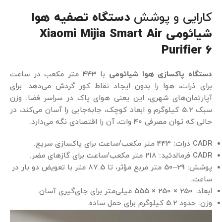
کارایی و پوشش
دستگاه تصفیه هوا
شیائومی Xiaomi Mijia Smart Air
Purifier 6
دستگاه پاکسازی هوا شیائومی
با 443 متر مکعب در ساعت
برای ذرات، هوا را بدون ایجاد نقاط کور گردش می‌دهد. برای
آپارتمان‌های شهری، این یعنی هوای پاک در سراسر فضا. وزن
سبک 5.2 کیلوگرم و ابعاد کوچک، جابه‌جایی را آسان می‌کند، در
حالی که توان مصرفی 40 وات، آن را اقتصادی نگه می‌دارد.
CADR ذرات: 443 متر مکعب/ساعت برای پاکسازی سریع.
CADR فرمالدئید: 218 متر مکعب/ساعت برای گازهای مضر.
پوشش: 29–50 متر مربع مؤثر، تا 87.5 متر با تعویض دو بار در
ساعت.
ابعاد: 250 × 250 × 555 میلی‌متر برای جای‌گیری آسان.
وزن: حدود 5.2 کیلوگرم برای حمل ساده.