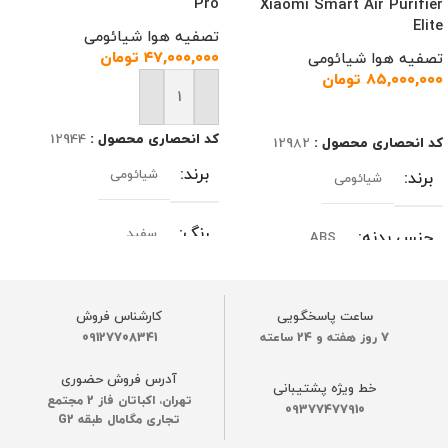
Pro
Xiaomi Smart Air Purifier
Elite
تصفیه هوا شیائومی
۴۷,۰۰۰,۰۰۰
تومان
تصفیه هوا شیائومی
۸۵,۰۰۰,۰۰۰
تومان
افزودن به سبد خرید
اطلاعات بیشتر
کد انحصاری محصول :
12944
کد انحصاری محصول :
12982
برند
شیائومی
برند
شیائومی
رنگ
سفید
جنس بدنه
ABS
جنس بدنه
ABS
ساخت کشور
چین
ساعت پاسخگویی
کارشناس فروش
7 روز هفته و 24 ساعته
09127708341
ساخت کشور
چین
اتصال به گوشی موبایل
آدرس فروش حضوری
خط ویژه پشتیبانی
تهران، اکباتان فاز 2 مجتمع
دارد
اتصال به گوشی موبایل
09377477910
تجاری مگامال طبقه G2