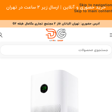
Skip to navigation
خرید حضوری و آنلاین | ارسال زیر 2 ساعت در تهران
Skip to main content
آدرس حضوری: تهران اکباتان فاز 2 مجتمع تجاری مگامال طبقه G2
09377477910 - 09127708341 علیزاده
00
00
00
ساعت
دقیقه
ثانیه
خانه
/
هوای پاک
/
تصفیه هوا
/
تصفیه هوا شیائومی