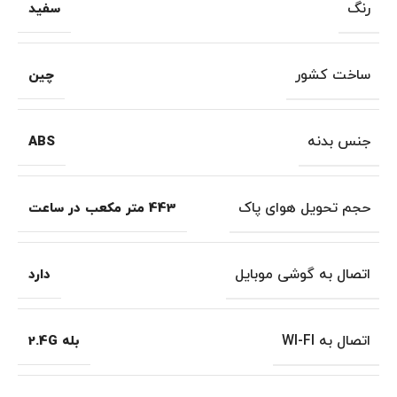
رنگ
سفید
ساخت کشور
چین
جنس بدنه
ABS
حجم تحویل هوای پاک
443 متر مکعب در ساعت
اتصال به گوشی موبایل
دارد
اتصال به WI-FI
بله 2.4G