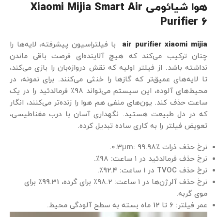
هوا شیائومی Xiaomi Mijia Smart Air
Purifier 6
air purifier xiaomi mijia
با فیلتراسیون پیشرفته، لایه‌ها را
چنان ترکیب می‌کند که هیچ آلاینده‌ای فرصت باقی ماندن
نداشته باشد. از فیلتر اولیه که نقش دروازه‌بان را بازی می‌کند،
تا لایه‌های عمیق‌تر که گازها را خنثی می‌کنند. برای نمونه، در
محیط‌های آلوده، این سیستم می‌تواند 98٪ فرمالدئید را در یک
ساعت حذف کند. یون‌های منفی هم هوا را زنده‌تر می‌کنند، انگار
که در دل طبیعت هستید. نگهداری آسان با درب مغناطیسی،
تعویض فیلتر را به کاری ساده تبدیل کرده.
نرخ حذف ذرات 0.3μm: 99.98٪.
نرخ حذف فرمالدئید در ۱ ساعت: 98٪.
نرخ حذف TVOC در ۱ ساعت: 92.4٪.
نرخ حذف آلرژن‌ها در ۱ ساعت: 98.2٪ برای گرده، 99.31٪ برای
موی گربه.
عمر فیلتر: 6 تا 12 ماه بسته به سطح آلودگی محیط.