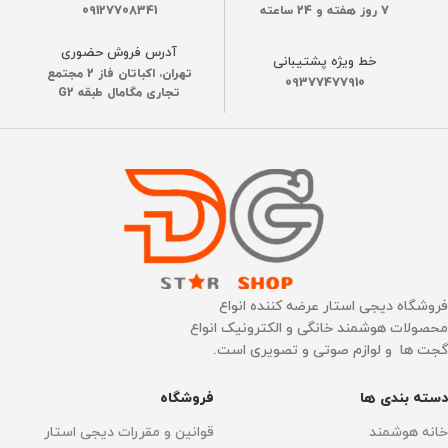
برند
شیائومی
7 روز هفته و 24 ساعته
09127708341
ساخت کشور
چین
آدرس فروش حضوری
خط ویژه پشتیبانی
نسخه یا ورژن
گلوبال
جنس بدنه
تهران، اکباتان فاز 2 مجتمع
آلومینیومی مات
09377477910
تجاری مگامال طبقه G2
رنگ
مشکی
اتصال به WI-FI
گرافیک
Wi-Fi 6, dual-band
2.4GHz/5GHz
Mali-G52 MP2 GPU
فرمان صوتی
دستیار گوگل
جنس بدنه
آلومینیومی مات
فروشگاه دیجی استار عرضه کننده انواع
جک 3.5 میلی متری
محصولات هوشمند خانگی و الکترونیک انواع
هدفون
ساخت کشور
چین
گجت ها و لوازم صوتی و تصویری است.
دارد
دسته بندی ها
فروشگاه
اتصال به WI-FI
خانه هوشمند
قوانین و مقررات دیجی استار
قابلیت نصب نرم‌افزار
دارد