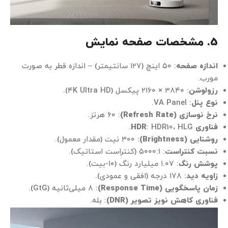
5. مشخصات صفحه نمایش
اندازه صفحه
: ۵۰ اینچ (۱۲۷ سانتیمتر) – اندازه قطر به صورت
مورب.
رزولوشن
: ۳۸۴۰ × ۲۱۶۰ پیکسل (۴K Ultra HD).
نوع پنل
: VA Panel.
نرخ نوسازی (Refresh Rate)
: ۶۰ هرتز.
فناوری HDR
: HDR10، HLG.
روشنایی (Brightness)
: ۳۰۰ نیت (مقدار معمول).
نسبت کنتراست
: ۵۰۰۰:۱ (کنتراست استاتیک).
پوشش رنگ
: ۱.۰۷ میلیارد رنگ (۱۰-بیت).
زاویه دید
: ۱۷۸ درجه (افقی و عمودی).
زمان پاسخگویی (Response Time)
: ۸ میلی‌ثانیه (GtG).
فناوری کاهش نویز تصویر (DNR)
: بله.