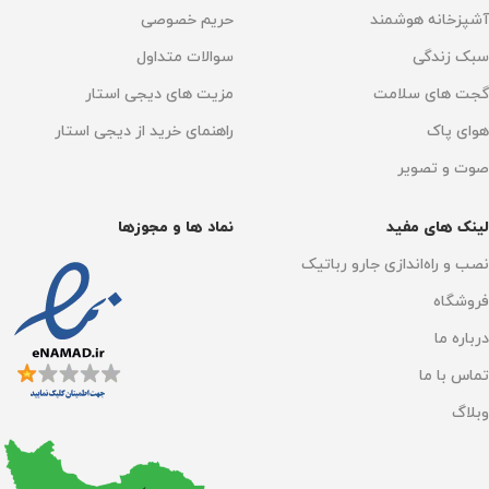
Wi-Fi 6, dual-band
آشپزخانه هوشمند
حریم خصوصی
2.4GHz/5GHz
سبک زندگی
سوالات متداول
قابلیت ضبط برنامه
دارد
فرمان صوتی
گجت های سلامت
مزیت های دیجی استار
هوش مصنوعی
دارد
هوای پاک
راهنمای خرید از دیجی استار
الکسا آمازون
,
دستیار گوگل
صوت و تصویر
سیستم پخش
اتصال به گوشی موبایل
لینک های مفید
نماد ها و مجوزها
DVB-T2+C/DVB-S2
Apple AirPlay
,
دارد
نصب و راه‌اندازی جارو رباتیک
فروشگاه
عمق رنگ
1.07 میلیارد
عمق رنگ
1.07 میلیارد
درباره ما
اتصال به گوشی موبایل
تماس با ما
ابعاد بدون پایه
وبلاگ
Apple AirPlay
,
دارد
2229 × 96 × 1280 میلی متر