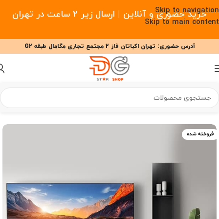
Skip to navigation
خرید حضوری و آنلاین | ارسال زیر 2 ساعت در تهران
Skip to main content
آدرس حضوری: تهران اکباتان فاز 2 مجتمع تجاری مگامال طبقه G2
09377477910 - 09127708341 علیزاده
00
00
00
ساعت
دقیقه
ثانیه
خانه
/
صوت و تصویر
/
تلویزیون
/
تلویزیون شیائومی
فروخته شده