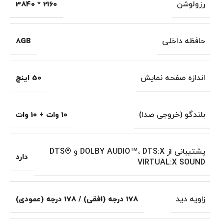
رزولوشن
2160 * 3840
حافظه داخلی
8GB
اندازه صفحه نمایش
50 اینچ
بلندگو (خروجی صدا)
10 وات + 10 وات
پشتیبانی از DOLBY AUDIO™، DTS:X و DTS®
دارد
VIRTUAL:X SOUND
زاویه دید
178 درجه (افقی) / 178 درجه (عمودی)