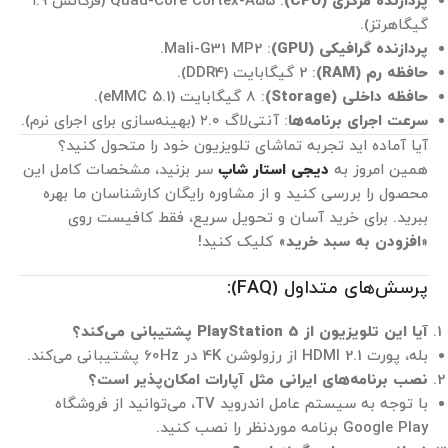
پردازنده مرکزی (CPU)
: Quad-Core Cortex-A55 (فرکانس ۱.۹
گیگاهرتز).
پردازنده گرافیکی (GPU)
: Mali-G31 MP2.
حافظه رم (RAM)
: 2 گیگابایت (DDR4).
حافظه داخلی (Storage)
: 8 گیگابایت (eMMC 5.1).
سرعت اجرای برنامه‌ها
: آنتی‌لاگ ۲.۰ (بهینه‌سازی برای اجرای نرم).
آیا آماده اید تجربه تماشای تلویزیون خود را متحول کنید؟
همین امروز به
دیجی استار شاپ
سر بزنید، مشخصات کامل این
محصول را بررسی کنید و از مشاوره رایگان کارشناسان ما بهره
ببرید. برای خرید آسان و تحویل سریع، فقط کافیست روی
«
افزودن به سبد خرید
» کلیک کنید!
پرسش‌های متداول (FAQ):
آیا این تلویزیون از PlayStation 5 پشتیبانی می‌کند؟
بله، پورت HDMI 2.1 از رزولوشن 4K در 60Hz پشتیبانی می‌کند.
نصب برنامه‌های ایرانی مثل آپارات امکان‌پذیر است؟
با توجه به سیستم عامل اندروید TV، می‌توانید از فروشگاه
Google Play برنامه موردنظر را نصب کنید.