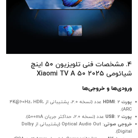
4. مشخصات فنی تلویزیون 50 اینچ
شیائومی Xiaomi TV A 50 2025
ورودی‌ها و خروجی‌ها
پورت HDMI
: 2 عدد (نسخه ۲.۰، پشتیبانی از ۴K@60Hz، HDR،
ARC).
پورت USB
: 2 عدد (نسخه ۲.۰، حداکثر جریان ۵۰۰mA).
خروجی صوتی
: Optical Audio Out (پشتیبانی از Dolby
Digital).