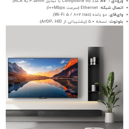
ورودی AV
: ۱ عدد (Composite In با تبدیل 3.5mm به RCA).
اتصال شبکه
: Ethernet (سرعت ۱۰۰Mbps).
وای‌فای
: دو بانده (Wi-Fi 5 / 802.11ac).
بلوتوث
: نسخه ۵.۰ (پشتیبانی از A2DP، HID).