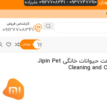
09377477910 - 09127708341 علیزاده
کارشناس فروش
09127708341
۰
تومان
جاروبرقی نظافت حیوانات خانگی Jipin Pet
Cleaning and 