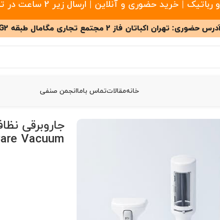
 خرید حضوری و آنلاین | ارسال زیر 2 ساعت در تهران
درس حضوری: تهران اکباتان فاز 2 مجتمع تجاری مگامال طبقه G2
خانه
مقالات
تماس باما
انجمن صنفی
Jipin Pet 
Care Vacuum