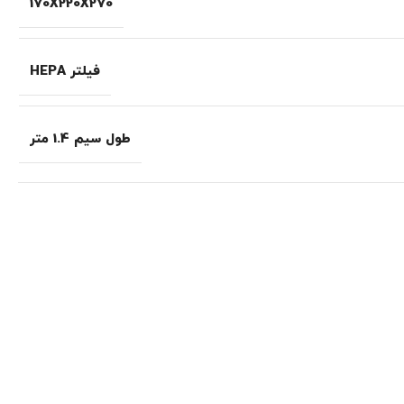
170X220X270
فیلتر HEPA
طول سیم 1.4 متر