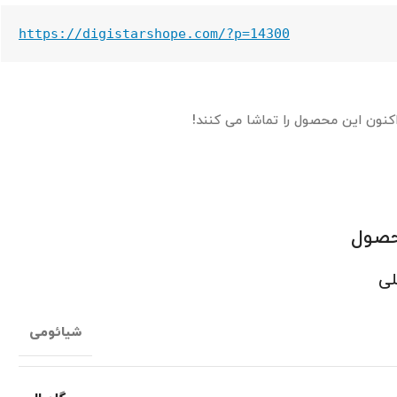
https://digistarshope.com/?p=14300
اکنون این محصول را تماشا می کنند!
حصول
لی
شیائومی