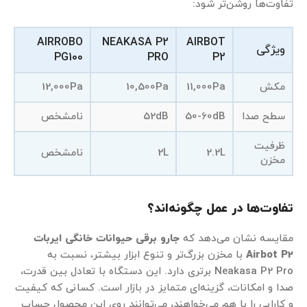
تفاوت‌ها روشن‌تر شود:
AIRROBO
NEAKASA P2
AIRBOT
ویژگی
PG100
PRO
P2
مکش
11,000Pa
10,500Pa
12,000Pa
سطح صدا
50-60dB
52dB
نامشخص
ظرفیت
2.2L
2L
نامشخص
مخزن
تفاوت‌ها در عمل چگونه‌اند؟
مقایسه نشان می‌دهد که
جارو برقی حیوانات خانگی ایربات
Airbot P2
با مخزن بزرگ‌تر و تنوع ابزار بیشتر، نسبت به
Neakasa P2 Pro برتری دارد. این دستگاه با تعادل بین قدرت،
صدا و امکانات، گزینه‌ای متمایز در بازار است. کسانی که کیفیت
و کارایی را با هم می‌خواهند، می‌توانند روی این محصول حساب