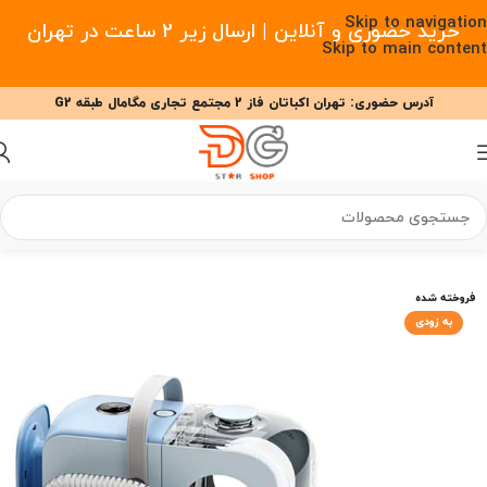
Skip to navigation
خرید حضوری و آنلاین | ارسال زیر 2 ساعت در تهران
Skip to main content
آدرس حضوری: تهران اکباتان فاز 2 مجتمع تجاری مگامال طبقه G2
09377477910 - 09127708341 علیزاده
00
00
00
ساعت
دقیقه
ثانیه
خانه
/
خانه هوشمند
/
جارو برقی ایربات
فروخته شده
به زودی