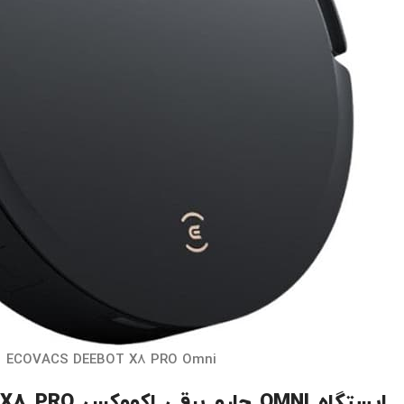
ECOVACS DEEBOT X8 PRO Omni
ایستگاه OMNI
جارو برقی اکووکس X8 PRO