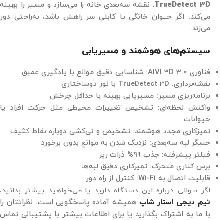
TrueDetect 3D
، نقشه سه‌بعدی خانه را می‌سازد و مسیر را بهینه
می‌کند. اگر حیوان خانگی یا کابلی سر راهش باشد، به‌راحتی دور
می‌زند.
سیستم‌های هوشمند و مسیریابی
فناوری AIVI 3D 3.0: شناسایی دقیق موانع با یادگیری عمیق
نقشه‌برداری: TrueDetect 3D با نور دوساختاری
برنامه‌ریزی مسیر: مسیریابی بهینه با حداقل چرخش
واکنش لحظه‌ای: تشخیص تغییرات محیطی مثل حرکت افراد یا
حیوانات
تمیزکاری مجدد هوشمند: تشخیص و تی‌کشی دوباره نقاط کثیف
حسگر لبه سه‌بعدی: نزدیک شدن به موانع بدون برخورد
فیلتر پیشرفته: جذب 99% ذرات ریز
برس کناری متحرک: تمیزکاری دقیق لبه‌ها
قابلیت اتصال به Wi-Fi: کنترل از راه دور
اگر سوالی درباره این دستگاه دارید یا می‌خواهید بیشتر بدانید،
تیم دیجی استار شاپ
همیشه آماده پاسخگویی است. نظراتتان را
با ما به اشتراک بگذارید یا برای اطلاعات بیشتر با پشتیبانی تماس