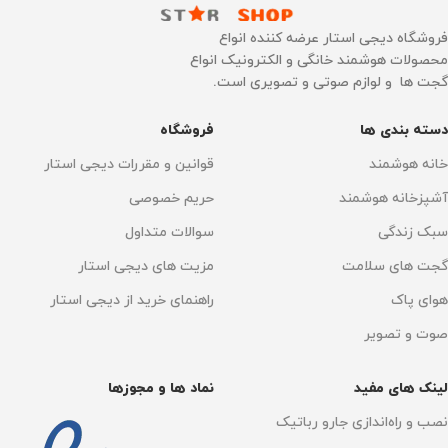
عملکرد باطری
زمان شارژ
190 دقیقه
5 الی 6 ساعت
فروشگاه دیجی استار عرضه کننده انواع
محصولات هوشمند خانگی و الکترونیک انواع
گجت ها و لوازم صوتی و تصویری است.
زمان شارژ
ساخت کشور
3 الی 4 ساعت
چین
دسته بندی ها
فروشگاه
شارژ سریع
نقشه کشی سه بعدی
دارد
خانه هوشمند
قوانین و مقررات دیجی استار
آشپزخانه هوشمند
حریم خصوصی
دارد
نقشه کشی سه بعدی
سبک زندگی
سوالات متداول
سنسور سه بعدی
دارد
دارد
گجت های سلامت
مزیت های دیجی استار
هوای پاک
راهنمای خرید از دیجی استار
سنسور سه بعدی
تنظیم آب خروجی
دارد
دارد
صوت و تصویر
تنظیم آب خروجی
تخلیه خودکار زباله
دارد
لینک های مفید
نماد ها و مجوزها
نصب و راه‌اندازی جارو رباتیک
50 سطح
,
دارد
پر کردن خودکار مخزن آب