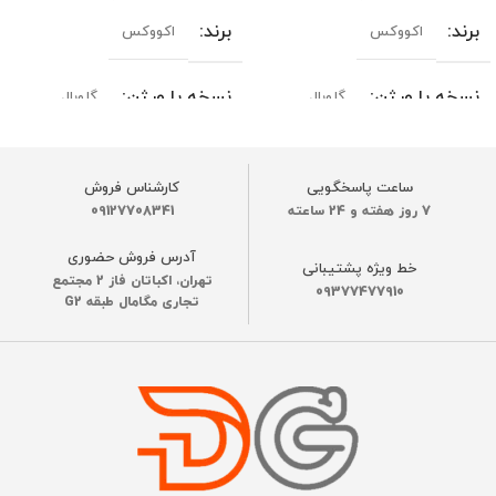
برند
برند
اکووکس
اکووکس
نسخه یا ورژن
نسخه یا ورژن
گلوبال
گلوبال
رنگ
رنگ
مشکی
سفید
,
مشکی
ساعت پاسخگویی
کارشناس فروش
7 روز هفته و 24 ساعته
09127708341
قدرت مکش موتور
قدرت مکش موتور
آدرس فروش حضوری
خط ویژه پشتیبانی
تهران، اکباتان فاز 2 مجتمع
24800 پاسکال
18000 پاسکال
09377477910
تجاری مگامال طبقه G2
نوع موتور
ظرفیت باتری
Brushless
6400 میلی آمپر
ظرفیت باتری
عملکرد باطری
180 دقیقه
6400 میلی آمپر