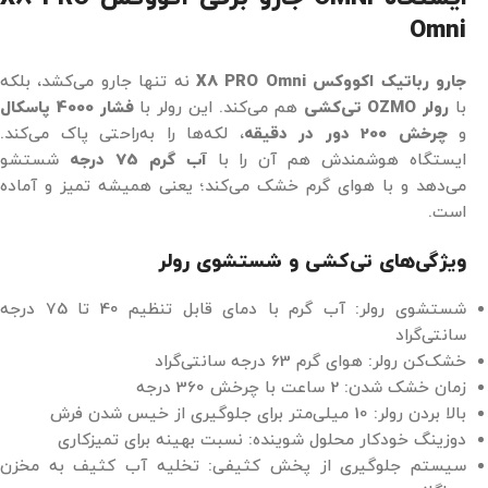
Omni
جارو رباتیک اکووکس
X8 PRO Omni
نه تنها جارو می‌کشد، بلکه
با
رولر OZMO تی‌کشی
هم می‌کند. این رولر با
فشار 4000 پاسکال
و
چرخش 200 دور در دقیقه
، لکه‌ها را به‌راحتی پاک می‌کند.
ایستگاه هوشمندش هم آن را با
آب گرم 75 درجه
شستشو
می‌دهد و با هوای گرم خشک می‌کند؛ یعنی همیشه تمیز و آماده
است.
ویژگی‌های تی‌کشی و شستشوی رولر
شستشوی رولر: آب گرم با دمای قابل تنظیم 40 تا 75 درجه
سانتی‌گراد
خشک‌کن رولر: هوای گرم 63 درجه سانتی‌گراد
زمان خشک شدن: 2 ساعت با چرخش 360 درجه
بالا بردن رولر: 10 میلی‌متر برای جلوگیری از خیس شدن فرش
دوزینگ خودکار محلول شوینده: نسبت بهینه برای تمیزکاری
سیستم جلوگیری از پخش کثیفی: تخلیه آب کثیف به مخزن