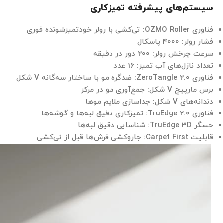
سیستم‌های پیشرفته تمیزکاری
فناوری OZMO Roller: تی‌کشی با رولر خودتمیزشونده فوری
فشار رولر: 4000 پاسکال
سرعت چرخش رولر: 200 دور در دقیقه
تعداد نازل‌های آب تمیز: 16 عدد
فناوری ZeroTangle 2.0: ضدگره مو با ساختار سه‌گانه V شکل
برس مارپیچ V شکل: جمع‌آوری مو در مرکز
دندانه‌های V شکل: جداسازی ملایم موها
فناوری TruEdge 2.0: تمیزکاری دقیق لبه‌ها و گوشه‌ها
حسگر TruEdge 3D: شناسایی دقیق لبه‌ها
قابلیت Carpet First: جاروکشی فرش‌ها قبل از تی‌کشی