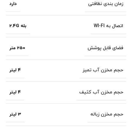
زمان بندی نظافتی
دارد
اتصال به WI-FI
بله 2.4G
فضای قابل پوشش
250 متر
حجم مخزن آب تمیز
4 لیتر
حجم مخزن آب کثیف
4 لیتر
حجم مخزن زباله
3 لیتر