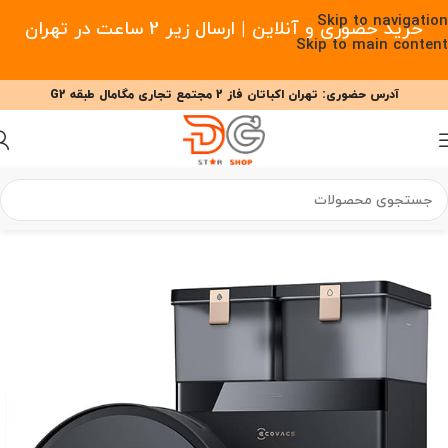
Skip to navigation
خرید حضوری و آنلاین | ارسال زیر 2 ساعت در تهران
Skip to main content
آدرس حضوری: تهران اکباتان فاز 2 مجتمع تجاری مگامال طبقه G2
09377477910 - 09127708341 علیزاده
00
00
00
ساعت
دقیقه
ثانیه
خانه
/
خانه هوشمند
/
جارو رباتیک
/
جارو رباتیک اکووکس