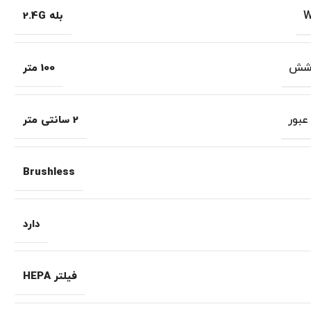
بله 2.4G
وشش
100 متر
عبور
2 سانتی متر
Brushless
دارد
فیلتر HEPA