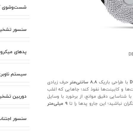
شست‌وشوی آ
سنسور تشخ
پدهای میکروف
D
سیستم ناوبر
D
با طراحی باریک
8.8 سانتی‌متر
حرف زیادی
ت‌ها و کابینت‌ها نفوذ کند؛ جاهایی که اغلب
دوربین تشخی
ا شناسایی دقیق موانع، از برخورد با وسایل
ران نباشید؛ این جارو پدها را تا
9 میلی‌متر
سنسور اجتناب 