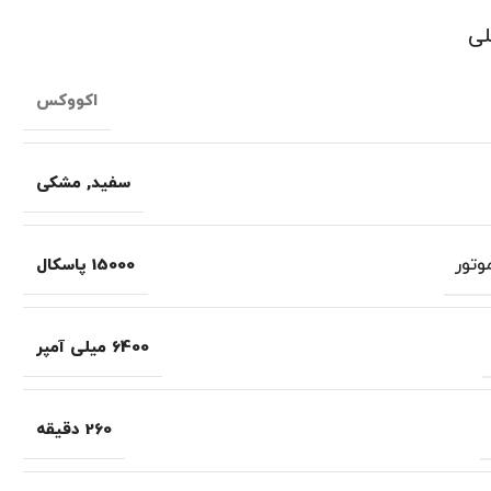
لی
اکووکس
سفید
,
مشکی
تور
15000 پاسکال
6400 میلی آمپر
260 دقیقه