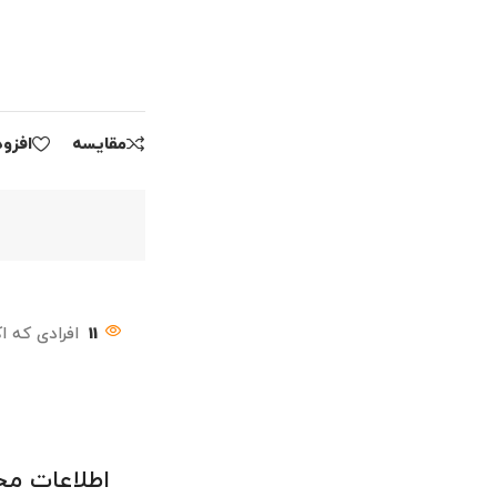
مقايسه
افزو
11
افرادی که ا
اطلاعات م