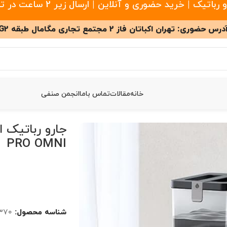
 خرید حضوری و آنلاین | ارسال زیر 2 ساعت در تهران
درس حضوری: تهران اکباتان فاز 2 مجتمع تجاری مگامال طبقه G2
خانه
مقالات
تماس باما
انجمن صنفی
دل DEEBOT T50 PRO OMNI
PRO OMNI
شناسه محصول:
370