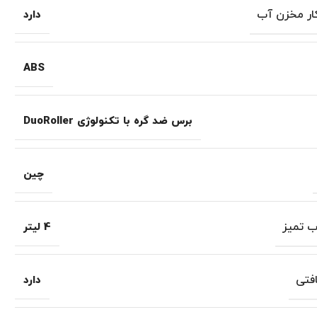
ار مخزن آب
دارد
ABS
برس ضد گره با تکنولوژی DuoRoller
چین
 تمیز
4 لیتر
افتی
دارد