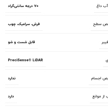
ب داغ
70 درجه سانتی‌گراد
یص سطح
فرش، سرامیک، چوب
یبر
قابل شست و شو
ی
PreciSense® LiDAR
ص اجسام
ندارد
از موانع
دارد