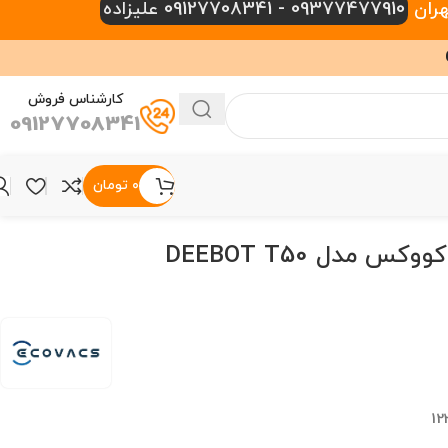
09377477910 - 09127708341 علیزاده
کارشناس فروش
09127708341
۰
تومان
جارو رباتیک اکووکس مدل DEEBOT T50
12