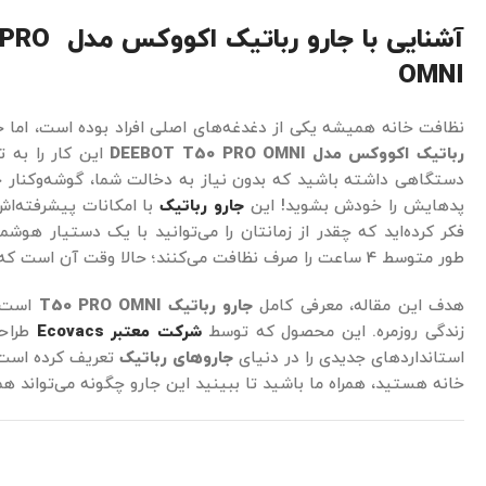
آشنایی ب
OMNI
نظافت خانه همیشه یکی از دغدغه‌های اصلی افراد بوده است، اما حا
رباتیک اکووکس مدل
DEEBOT T50 PRO OMNI
این کار را به ت
دستگاهی داشته باشید که بدون نیاز به دخالت شما، گوشه‌و‌کنار خانه
پدهایش را خودش بشوید! این
جارو رباتیک
با امکانات پیشرفته‌اش
فکر کرده‌اید که چقدر از زمانتان را می‌توانید با یک دستیار هوشمن
طور متوسط 4 ساعت را صرف نظافت می‌کنند؛ حالا وقت آن است که این زمان را به خودتان برگردانید.
هدف این مقاله، معرفی کامل
جارو رباتیک
T50 PRO OMNI
است؛ 
زندگی روزمره. این محصول که توسط
شرکت معتبر Ecovacs
طراحی
استانداردهای جدیدی را در دنیای
جاروهای رباتیک
تعریف کرده است. 
خانه هستید، همراه ما باشید تا ببینید این جارو چگونه می‌تواند همر