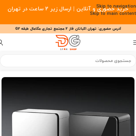
Skip to navigation
خرید حضوری و آنلاین | ارسال زیر 2 ساعت در تهران
Skip to main content
آدرس حضوری: تهران اکباتان فاز 2 مجتمع تجاری مگامال طبقه G2
09377477910 - 09127708341 علیزاده
00
00
00
ساعت
دقیقه
ثانیه
خانه
/
خانه هوشمند
/
جارو رباتیک
/
جارو رباتیک روبوراک