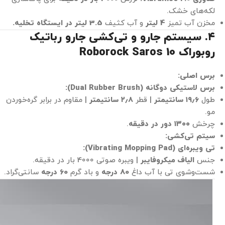
لکه‌های خشک.
مخزن آب تمیز
4 لیتر
و آب کثیف
3.5 لیتر در ایستگاه تخلیه.
۴. سیستم جارو و تی‌کشی جارو رباتیک
روبوراک Roborock Saros 10
برس اصلی:
برس لاستیکی دوگانه (Dual Rubber Brush):
طول
۱۹٫۶ سانتیمتر
| قطر
۲٫۸ سانتیمتر
| مقاوم در برابر گره‌خوردن
مو.
چرخش
۱۳۰۰ دور در دقیقه
.
سیتم تی‌کشی:
تی ویبره‌ای (Vibrating Mopping Pad):
جنس
الیاف میکروفایبر
| ویبره صوتی 4000 بار در دقیقه.
شست‌وشوی تی با آب داغ
80 درجه
و باد گرم
60 درجه
سانتی‌گراد.