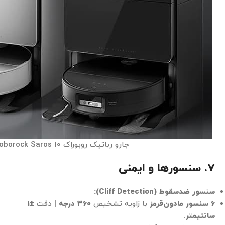
جارو رباتیک روبوراک Roborock Saros 10
۷. سنسورها و ایمنی
سنسور ضدسقوط (Cliff Detection):
۶ سنسور مادون‌قرمز
با زاویه تشخیص
۳۶۰ درجه
| دقت
±۱
سانتیمتر
.