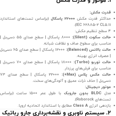
۱. موتور و قدرت مکش
قدرت مکش:
حداکثر قدرت مکش
22000 پاسکال
(براساس تست‌های استاندارد
IEC 62885-2 CL5.11).
۴ سطح تنظیم مکش:
حالت سکوت (Silent):
8000 پاسکال | سطح صدای ۵۵ دسی‌بل |
مناسب برای سطوح صاف و نظافت شبانه.
حالت بالانس (Balanced):
12000 پاسکال | سطح صدای ۶۵ دسی‌بل
| مصرف انرژی بهینه.
حالت توربو (Turbo):
18000 پاسکال | سطح صدای ۷۰ دسی‌بل |
مناسب برای فرش‌های پرزدار.
حالت مکس پلاس (Max+):
22000 پاسکال | سطح صدای ۷۳
دسی‌بل | حذف ذرات عمیق و آلودگی‌های سخت.
موتور دیجیتال:
مدل
BLDC بدون جاروبک
با طول عمر ۱۵۰۰ ساعت (براساس
تست‌های Roborock).
بازدهی انرژی
Class A
مطابق با استاندارد اتحادیه اروپا.
۲. سیستم ناوبری و نقشه‌برداری جارو رباتیک