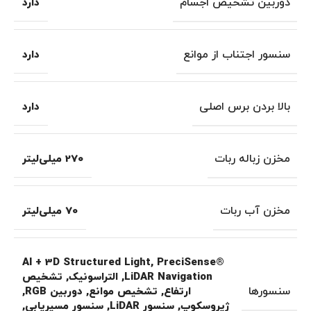
دوربین تشخیص اجسام
دارد
سنسور اجتناب از موانع
دارد
بالا بردن برس اصلی
دارد
مخزن زباله ربات
270 میلی‌لیتر
مخزن آب ربات
70 میلی‌لیتر
AI + 3D Structured Light
,
PreciSense®
LiDAR Navigation
,
التراسونیک
,
تشخیص
سنسورها
ارتفاع
,
تشخیص موانع
,
دوربین RGB
,
ژیروسکوپ
,
سنسور LiDAR
,
سنسور مسیریابی
,