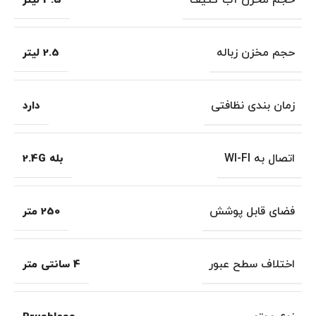
حجم مخزن آب کثیف
3.5 لیتر
حجم مخزن زباله
2.5 لیتر
زمان بندی نظافتی
دارد
اتصال به WI-FI
بله 2.4G
فضای قابل پوشش
250 متر
اختلاف سطح عبور
4 سانتی متر