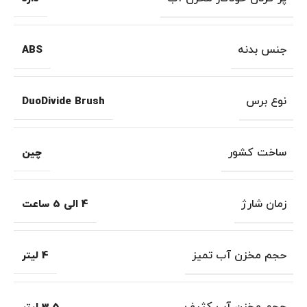
جنس بدنه
ABS
نوع برس
DuoDivide Brush
ساخت کشور
چین
زمان شارژ
4 الی 5 ساعت
حجم مخزن آب تمیز
4 لیتر