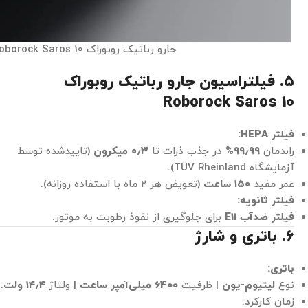
جارو رباتیک روبوراک Roborock Saros 10
۵. فیلتراسیون جارو رباتیک روبوراک
Roborock Saros 10
فیلتر HEPA:
راندمان
۹۹٫۹۹%
در جذب ذرات تا
۰٫۳ میکرون
(تاییدشده توسط
آزمایشگاه TÜV Rheinland).
عمر مفید
۱۵۰ ساعت
(تعویض هر ۲ ماه با استفاده روزانه).
فیلتر ثانویه:
فیلتر ضدآب E11
برای جلوگیری از نفوذ رطوبت به موتور.
۶. باتری و شارژ
باتری:
نوع
لیتیوم-یون
| ظرفیت
6400 میلی‌آمپر ساعت
| ولتاژ
۱۴٫۴ ولت
.
زمان کارکرد: