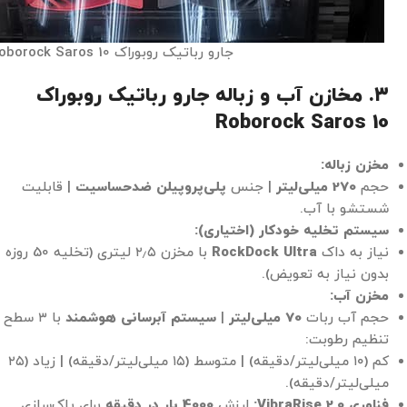
جارو رباتیک روبوراک Roborock Saros 10
۳. مخازن آب و زباله جارو رباتیک روبوراک
Roborock Saros 10
مخزن زباله:
حجم
270 میلی‌لیتر
| جنس
پلی‌پروپیلن ضدحساسیت
| قابلیت
شستشو با آب.
سیستم تخلیه خودکار (اختیاری):
نیاز به داک
RockDock Ultra
با مخزن ۲٫۵ لیتری (تخلیه 50 روزه
بدون نیاز به تعویض).
مخزن آب:
حجم آب ربات
70 میلی‌لیتر
|
سیستم آبرسانی هوشمند
با ۳ سطح
تنظیم رطوبت:
کم (۱۰ میلی‌لیتر/دقیقه) | متوسط (۱۵ میلی‌لیتر/دقیقه) | زیاد (۲۵
میلی‌لیتر/دقیقه).
فناوری VibraRise 2.0:
لرزش
4000 بار در دقیقه
برای پاک‌سازی