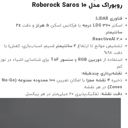
روبوراک مدل Roborock Saros 10
فناوری LiDAR:
اسکنر
LDS 360 درجه
با فرکانس اسکن
۵ هرتز
و دقت
±۲
سانتیمتر
.
ReactiveAI 2.0:
تشخیص موانع تا ارتفاع
۲ سانتیمتر
(سیم، اسباب‌بازی، کفش) با
دقت ۹۸%.
استفاده از
دوربین RGB
و
سنسور ToF
برای شناسایی اشیاء در نور
کم.
نقشه‌برداری چندطبقه:
ذخیره
۴ نقشه مجزا
با امکان تعیین
۱۰۰ محدوده ممنوعه (No-Go
Zones)
در هر نقشه.
دقت نقشه:
تفکیک‌پذیری ۲۰ میلی‌متر در هر پیکسل.