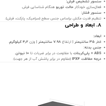
سنسور تشخیص فرش:
فعال‌سازی خودکار
حالت توربو
هنگام شناسایی فرش.
سنسور فشار:
تنظیم قدرت مکش براساس جنس سطح (سرامیک، پارکت، فرش).
۸. ابعاد و طراحی
ابعاد:
قطر
۳۵ سانتیمتر
| ارتفاع
7.98 سانتیمتر
| وزن
۴٫۲ کیلوگرم
.
جنس بدنه:
ABS + پلی‌کربنات
با مقاومت در برابر ضربات تا
۱۰ نیوتن
.
درجه حفاظت IPX4
(مقاوم در برابر پاشش آب از هر جهت).