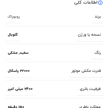
اطلاعات کلی
برند
روبوراک
نسخه یا ورژن
گلوبال
رنگ
سفید
,
مشکی
قدرت مکش موتور
22000 پاسکال
ظرفیت باتری
6400 میلی آمپر
عملکرد باطری
150 دقیقه