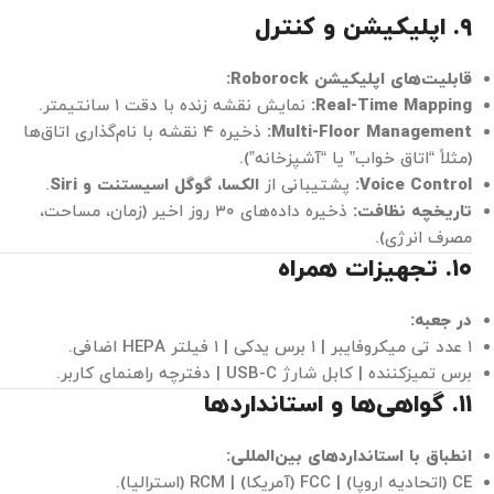
۹. اپلیکیشن و کنترل
قابلیت‌های اپلیکیشن Roborock:
Real-Time Mapping:
نمایش نقشه زنده با دقت ۱ سانتیمتر.
Multi-Floor Management:
ذخیره ۴ نقشه با نام‌گذاری اتاق‌ها
(مثلاً “اتاق خواب” یا “آشپزخانه”).
Voice Control:
پشتیبانی از
الکسا، گوگل اسیستنت و Siri
.
تاریخچه نظافت:
ذخیره داده‌های ۳۰ روز اخیر (زمان، مساحت،
مصرف انرژی).
۱۰. تجهیزات همراه
در جعبه:
۱ عدد تی میکروفایبر | ۱ برس یدکی | ۱ فیلتر HEPA اضافی.
برس تمیزکننده | کابل شارژ USB-C | دفترچه راهنمای کاربر.
۱۱. گواهی‌ها و استانداردها
انطباق با استانداردهای بین‌المللی:
CE (اتحادیه اروپا) | FCC (آمریکا) | RCM (استرالیا).