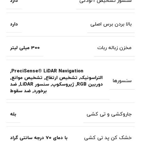
سنسور تشخیص آلودگی
دارد
بالا بردن برس اصلی
دارد
مخزن زباله ربات
300 میلی لیتر
,
PreciSense® LiDAR Navigation
التراسونیک
,
تشخیص ارتفاع
,
تشخیص موانع
,
سنسورها
دوربین RGB
,
ژیروسکوپ
,
سنسور LiDAR
,
ضد
برخورد
,
ضد سقوط
جاروکشی و تی کشی
بله
خشک کن پد تی کشی
با دمای 70 درجه سانتی گراد