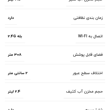
زمان بندی نظافتی
دارد
اتصال به WI-FI
بله 2.4G
فضای قابل پوشش
308 متر
اختلاف سطح عبور
2 سانتی متر
حجم مخزن آب کثیف
2.4 لیتر
شارژ سریع