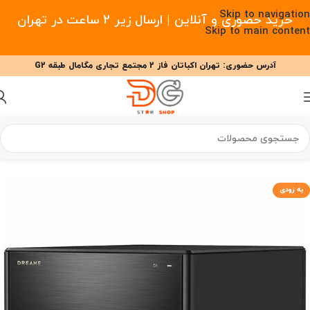
Skip to navigation
خرید حضوری و آنلاین | ارسال زیر 2 ساعت در تهران
Skip to main content
آدرس حضوری: تهران اکباتان فاز 2 مجتمع تجاری مگامال طبقه G2
09377477910 - 09127708341 علیزاده
00
00
00
ساعت
دقیقه
ثانیه
خانه
/
خانه هوشمند
/
جارو رباتیک
/
جارو رباتیک دریم
به زودی