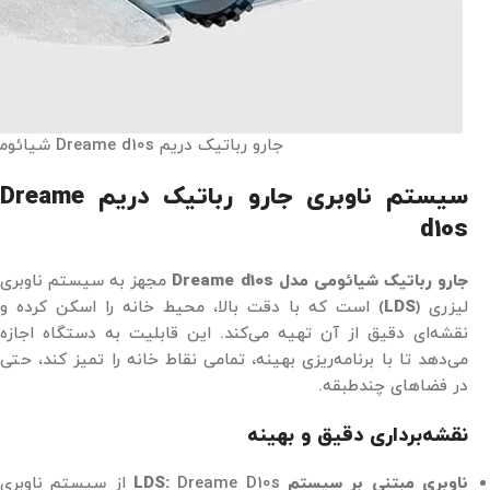
جارو رباتیک دریم Dreame d10s شیائومی
سیستم ناوبری جارو رباتیک دریم Dreame
d10s
جارو رباتیک شیائومی مدل Dreame d10s
مجهز به سیستم ناوبری
لیزری (
LDS
) است که با دقت بالا، محیط خانه را اسکن کرده و
نقشه‌ای دقیق از آن تهیه می‌کند. این قابلیت به دستگاه اجازه
می‌دهد تا با برنامه‌ریزی بهینه، تمامی نقاط خانه را تمیز کند، حتی
در فضاهای چندطبقه.
نقشه‌برداری دقیق و بهینه
ناوبری مبتنی بر سیستم LDS:
Dreame D10s از سیستم ناوبری