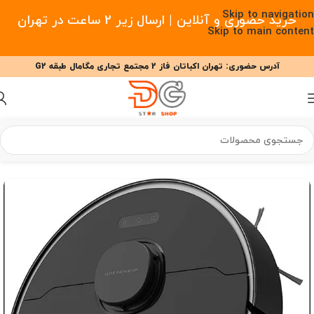
Skip to navigation
خرید حضوری و آنلاین | ارسال زیر 2 ساعت در تهران
Skip to main content
آدرس حضوری: تهران اکباتان فاز 2 مجتمع تجاری مگامال طبقه G2
09377477910 - 09127708341 علیزاده
00
00
00
ساعت
دقیقه
ثانیه
خانه
/
خانه هوشمند
/
جارو رباتیک
/
جارو رباتیک دریم