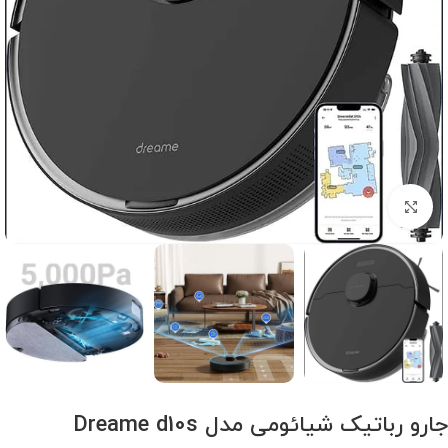
برای بزرگنمایی کلیک کنید
جارو رباتیک شیائومی مدل Dreame d10s