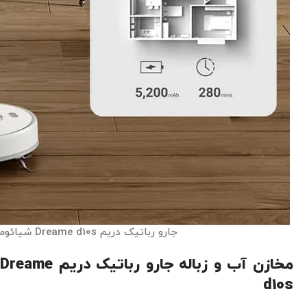
جارو رباتیک دریم Dreame d10s شیائومی
مخازن آب و زباله جارو رباتیک دریم Dreame
d10s