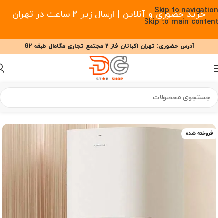
Skip to navigation
خرید حضوری و آنلاین | ارسال زیر 2 ساعت در تهران
Skip to main content
آدرس حضوری: تهران اکباتان فاز 2 مجتمع تجاری مگامال طبقه G2
09377477910 - 09127708341 علیزاده
00
00
00
ساعت
دقیقه
ثانیه
خانه
/
خانه هوشمند
/
جارو رباتیک
/
جارو رباتیک دریم
فروخته شده