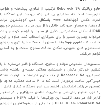
جارو رباتیک Roborock S8
ترکیبی از فناوری پیشرفته و طراحی
کاربرپسند است که عملکردی بی‌نظیر ارائه می‌دهد. این دستگاه با
قدرت مکش فوق‌العاده
6000 پاسکال
، حتی کوچک‌ترین ذرات
گردوغبار و موهای حیوانات خانگی را از بین می‌برد. سیستم
ناوبری
LIDAR
، امکان نقشه‌برداری دقیق از محیط را فراهم کرده و ربات
می‌تواند بهترین مسیر را برای تمیزکاری انتخاب کند. علاوه بر این،
قابلیت
شستشوی هوشمند
با مخزن آب 300 میلی‌لیتری و پدهای
شستشوی قابل تعویض، امکان نظافت سطوح سخت را به آسانی
فراهم می‌کند.
سنسورهای تشخیص موانع و سطوح، دستگاه را قادر می‌سازند تا با
تنظیم خودکار مکش و شستشو، عملکرد بهینه‌ای داشته باشد.
همچنین،
Roborock S8
از یک باتری قدرتمند با ظرفیت 5200
میلی‌آمپر ساعت برخوردار است که تا 3 ساعت عملکرد مداوم را
تضمین می‌کند. اپلیکیشن اختصاصی این دستگاه، کنترل کامل از
راه دور، تنظیم زمان‌بندی و مدیریت مناطق تمیزکاری را در اختیار
کاربر قرار می‌دهد. ترکیب این ویژگی‌ها با فیلتر HEPA و سیستم
Roborock S8
،
Dual Brush
را به یکی از پیشرفته‌ترین ابزارهای