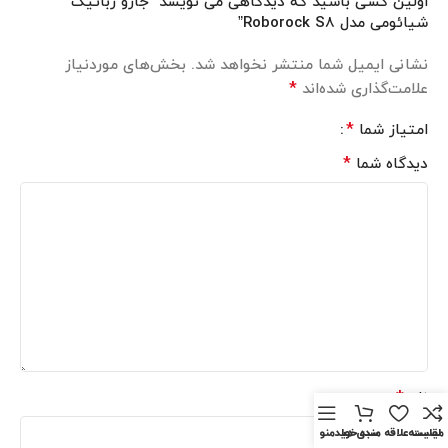
اولین کسی باشید که دیدگاهی می نویسد “جارو رباتیک
شیائومی مدل Roborock S8”
نشانی ایمیل شما منتشر نخواهد شد.
بخش‌های موردنیاز
*
علامت‌گذاری شده‌اند
*
امتیاز شما
*
دیدگاه شما
*
نام
مقايسه
لیست علاقه مندی ها
سبد خرید
منو