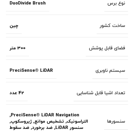
نوع برس
DuoDivide Brush
ساخت کشور
چین
فضای قابل پوشش
300 متر
سیستم ناوبری
PreciSense® LiDAR
تعداد اشیا قابل شناسایی
42 عدد
,
PreciSense® LiDAR Navigation
سنسورها
التراسونیک
,
تشخیص موانع
,
ژیروسکوپ
,
سنسور LiDAR
,
ضد برخورد
,
ضد سقوط