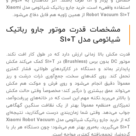
حساس و پرناز و ادا طرف باشند. اگر نگاهتان به «دوام و
استفاده واقعی» است، خرید جارو رباتیک شیائومی مدل Xiaomi
Robot Vacuum S10T از همین زاویه هم قابل دفاع می‌شود.
مشخصات قدرت موتور جارو رباتیک
شیائومی مدل S10T
قدرت مکش بالا زمانی ارزش دارد که در طول کار افت نکند.
موتور DC بدون برس (Brushless) در S10T کمک می‌کند مکش
پایدارتر بماند و دستگاه در کارکردهای طولانی، فشار کمتری
تحمل کند. روی کف‌های سخت، جمع‌آوری ذرات درشت و ریز
معمولاً دقیق انجام می‌شود و روی فرش و موکت هم مکش
می‌تواند عمق بیشتری را درگیر کند؛ مخصوصاً وقتی حالت مکش
را بالاتر می‌برید.نکته مهم این است که در خانه‌های پررفت‌وآمد،
تمیزکاری «منظم» معمولاً بهتر از یک نظافت سنگینِ گهگاهی
جواب می‌دهد. وقتی شما زمان‌بندی درست می‌گذارید، نتیجه‌ای
که از خرید جارو رباتیک شیائومی مدل Xiaomi Robot Vacuum
S10T می‌گیرید، به‌مرور بهتر هم می‌شود؛ چون دستگاه هر بار با
گردوغبار تجمع‌یافته کمتری مواجه است.