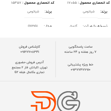
کد انحصاری محصول :
17055
کد انحصاری محصول :
15357
برند
برند
شیائومی
شیائومی
نسخه یا ورژن
مدل
گلوبال
OV21GL
مدل
نسخه یا ورژن
PV11GL
گلوبال
ساعت پاسخگویی
کارشناس فروش
7 روز هفته و 24 ساعته
09127708341
رنگ
رنگ
خاکستری
سفید
آدرس فروش حضوری
خط ویژه پشتیبانی
تهران، اکباتان فاز 2 مجتمع
قدرت مکش موتور
قدرت مکش موتور
09377477910
تجاری مگامال طبقه G2
35000 پاسکال
20000 پاسکال
ظرفیت باتری
ظرفیت باتری
6400 میلی آمپر
5200 میلی آمپر