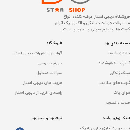
عملکرد باطری
عملکرد باطری
220 دقیقه
140 دقیقه
فروشگاه دیجی استار عرضه کننده انواع
محصولات هوشمند خانگی و الکترونیک انواع
گجت ها و لوازم صوتی و تصویری است.
زمان شارژ
زمان شارژ
4 الی 5 ساعت
4 الی 5 ساعت
دسته بندی ها
فروشگاه
تخلیه خودکار زباله
ساخت کشور
دارد
چین
خانه هوشمند
قوانین و مقررات دیجی استار
آشپزخانه هوشمند
حریم خصوصی
پر کردن خودکار مخزن آب
نقشه کشی سه بعدی
سبک زندگی
سوالات متداول
دارد
دارد
گجت های سلامت
مزیت های دیجی استار
هوای پاک
راهنمای خرید از دیجی استار
حجم مخزن آب تمیز
سنسور سه بعدی
دارد
صوت و تصویر
3.5 لیتر
تنظیم آب خروجی
دارد
لینک های مفید
نماد ها و مجوزها
حجم مخزن آب کثیف
نصب و راه‌اندازی جارو رباتیک