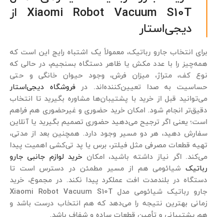
Xiaomi Robot Vacuum S10T از
دیجی‌استار
برای انتخاب جارو رباتیک، معمولاً یک اشتباه رایج این است که
همه‌چیز را با عدد مکش یا ظاهر دستگاه بسنجیم، در حالی که
نوع کف، متراژ، میزان فرش، وجود حیوان خانگی و حتی
حساسیت به صدا تعیین‌کننده‌اند. در
فروشگاه دیجی‌استار
می‌توانید قبل از خرید با پشتیبان‌ها مشاوره بگیرید تا انتخاب
دقیق‌تر انجام شود. امکان خرید حضوری و غیرحضوری هم فراهم
است؛ یعنی اگر ترجیح می‌دهید حضوری تصمیم بگیرید یا آنلاین
سفارش دهید، هر دو مسیر وجود دارد. همچنین بعد از مدتی،
تهیه قطعات مصرفی مثل فیلتر، برس یا پد تی‌کشی اهمیت پیدا
می‌کند. اگر نیاز داشته باشید، امکان
خرید لوازم جانبی جارو
رباتیک
شیائومی هم از مسیر مطمئن در دسترس است تا
دستگاه در بلندمدت افت عملکرد پیدا نکند. در مجموع، خرید
جارو رباتیک شیائومی مدل Xiaomi Robot Vacuum S10T
زمانی بهترین نتیجه را می‌دهد که هم انتخاب درست باشد و
هم پشتیبانی و تأمین قطعات ساده و شفاف باشد.