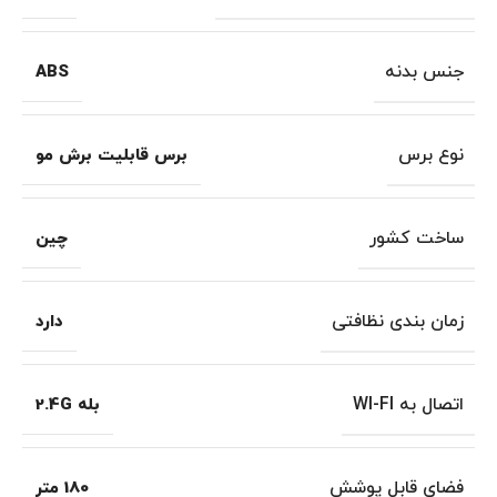
جنس بدنه
ABS
نوع برس
برس قابلیت برش مو
ساخت کشور
چین
زمان بندی نظافتی
دارد
اتصال به WI-FI
بله 2.4G
فضای قابل پوشش
180 متر