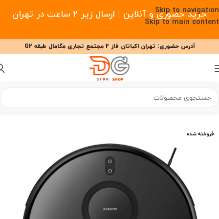
Skip to navigation
خرید حضوری و آنلاین | ارسال زیر 2 ساعت در تهران
Skip to main content
آدرس حضوری: تهران اکباتان فاز 2 مجتمع تجاری مگامال طبقه G2
09377477910 - 09127708341 علیزاده
00
00
00
ساعت
دقیقه
ثانیه
خانه
/
خانه هوشمند
/
جارو رباتیک
/
جارو رباتیک شیائومی
فروخته شده