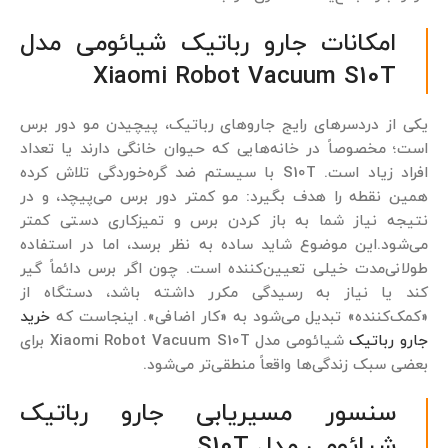
امکانات جارو رباتیک شیائومی مدل
Xiaomi Robot Vacuum S10T
یکی از دردسرهای رایج جاروهای رباتیک، پیچیدن مو دور برس
است؛ مخصوصاً در خانه‌هایی که حیوان خانگی دارند یا تعداد
افراد زیاد است. S10T با سیستم ضد گره‌خوردگی تلاش کرده
همین نقطه را هدف بگیرد: مو کمتر دور برس می‌پیچد، و در
نتیجه نیاز شما به باز کردن برس و تمیزکاری دستی کمتر
می‌شود.این موضوع شاید ساده به نظر برسد، اما در استفاده
طولانی‌مدت خیلی تعیین‌کننده است. چون اگر برس دائماً گیر
کند یا نیاز به رسیدگی مکرر داشته باشد، دستگاه از
«کمک‌کننده» تبدیل می‌شود به «کار اضافی». اینجاست که
خرید
جارو رباتیک
شیائومی مدل Xiaomi Robot Vacuum S10T برای
بعضی سبک زندگی‌ها واقعاً منطقی‌تر می‌شود.
سنسور مسیریابی جارو رباتیک
شیائومی مدل S10T