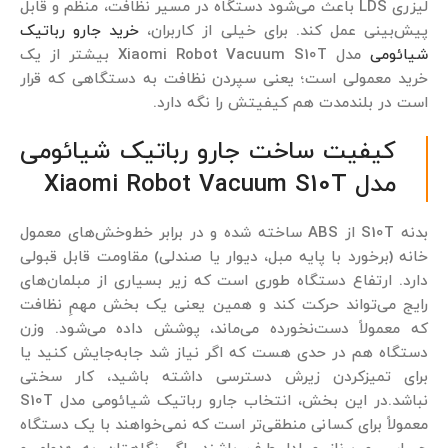
لیزری LDS باعث می‌شود دستگاه در مسیر نظافت، منظم و قابل
پیش‌بینی عمل کند. برای خیلی از کاربران،
خرید جارو رباتیک
شیائومی
مدل Xiaomi Robot Vacuum S10T بیشتر از یک
خرید معمولی است؛ یعنی سپردن نظافت به دستگاهی که قرار
است در بلندمدت هم کیفیتش را نگه دارد.
کیفیت ساخت جارو رباتیک شیائومی
مدل Xiaomi Robot Vacuum S10T
بدنه S10T از ABS ساخته شده و در برابر خط‌وخش‌های معمول
خانه (برخورد با پایه مبل، دیوار یا صندلی) مقاومت قابل قبولی
دارد. ارتفاع دستگاه طوری است که زیر بسیاری از مبلمان‌های
رایج می‌تواند حرکت کند و همین یعنی یک بخش مهمِ نظافت
که معمولاً دست‌نخورده می‌ماند، پوشش داده می‌شود. وزن
دستگاه هم در حدی هست که اگر نیاز شد جابه‌جایش کنید یا
برای تمیزکردن زیرش دسترسی داشته باشید، کار سختی
نباشد.در این بخش، انتخاب جارو رباتیک شیائومی مدل S10T
معمولاً برای کسانی منطقی‌تر است که نمی‌خواهند با یک دستگاه