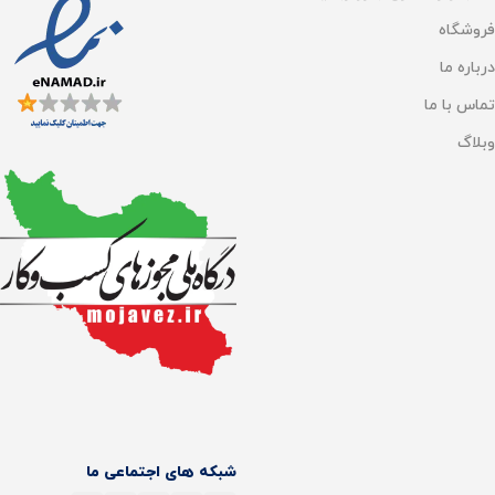
هوش مصنوعی تشخیص
اجسام
فروشگاه
3 لیتر
درباره ما
دارد
تماس با ما
حجم مخزن زباله
2.7 لیتر
وبلاگ
تخلیه خودکار زباله
دارد
نوع برس
پر کردن خودکار مخزن آب
برس‌ اصلی و جانبی با طراحی دوگانه
ضد گره خوردگی
,
برس قابلیت برش
دارد
مو
حجم مخزن آب تمیز
نقشه کشی سه بعدی
4 لیتر
دارد
حجم مخزن زباله
سنسور سه بعدی
2.5 لیتر
دارد
شبکه های اجتماعی ما