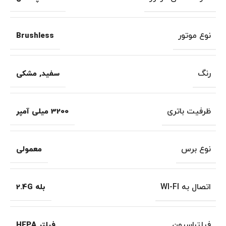
نوع موتور
Brushless
رنگ
سفید
,
مشکی
ظرفیت باتری
3200 میلی آمپر
نوع برس
معمولی
اتصال به WI-FI
بله 2.4G
فیلتراسیون
فیلتر HEPA