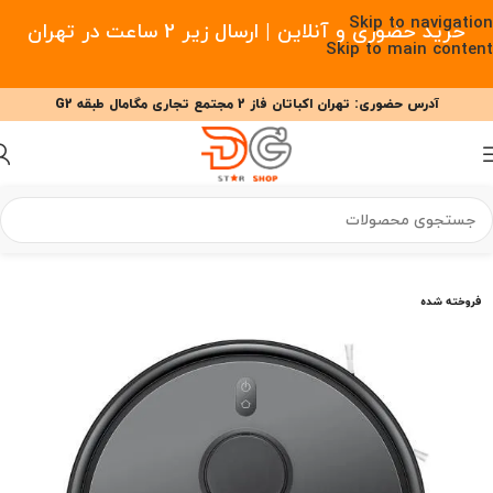
Skip to navigation
خرید حضوری و آنلاین | ارسال زیر 2 ساعت در تهران
Skip to main content
آدرس حضوری: تهران اکباتان فاز 2 مجتمع تجاری مگامال طبقه G2
09377477910 - 09127708341 علیزاده
00
00
00
ساعت
دقیقه
ثانیه
خانه
/
خانه هوشمند
/
جارو رباتیک
/
جارو رباتیک شیائومی
فروخته شده