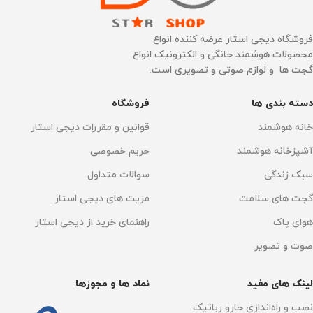
عملکرد باطری
عملکرد باطری
140 دقیقه
140 دقیقه
فروشگاه دیجی استار عرضه کننده انواع
محصولات هوشمند خانگی و الکترونیک انواع
زمان شارژ
زمان شارژ
4 الی 5 ساعت
4 الی 5 ساعت
گجت ها و لوازم صوتی و تصویری است.
دسته بندی ها
فروشگاه
ساخت کشور
نقشه کشی سه بعدی
چین
خانه هوشمند
قوانین و مقررات دیجی استار
دارد
نقشه کشی سه بعدی
آشپزخانه هوشمند
حریم خصوصی
سبک زندگی
سوالات متداول
ساخت کشور
چین
دارد
گجت های سلامت
مزیت های دیجی استار
سنسور سه بعدی
سنسور سه بعدی
هوای پاک
راهنمای خرید از دیجی استار
دارد
دارد
صوت و تصویر
تنظیم آب خروجی
تنظیم آب خروجی
دارد
دارد
لینک های مفید
نماد ها و مجوزها
هوش مصنوعی تشخیص
تخلیه خودکار زباله
دارد
نصب و راه‌اندازی جارو رباتیک