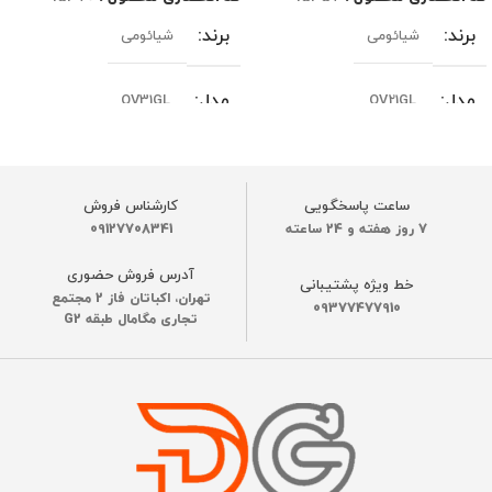
برند
برند
شیائومی
شیائومی
مدل
مدل
OV31GL
OV21GL
نسخه یا ورژن
نسخه یا ورژن
گلوبال
گلوبال
ساعت پاسخگویی
کارشناس فروش
رنگ
رنگ
7 روز هفته و 24 ساعته
09127708341
سفید
سفید
آدرس فروش حضوری
خط ویژه پشتیبانی
قدرت مکش موتور
قدرت مکش موتور
تهران، اکباتان فاز 2 مجتمع
09377477910
تجاری مگامال طبقه G2
20000 پاسکال
20000 پاسکال
ظرفیت باتری
ظرفیت باتری
5200 میلی آمپر
5200 میلی آمپر