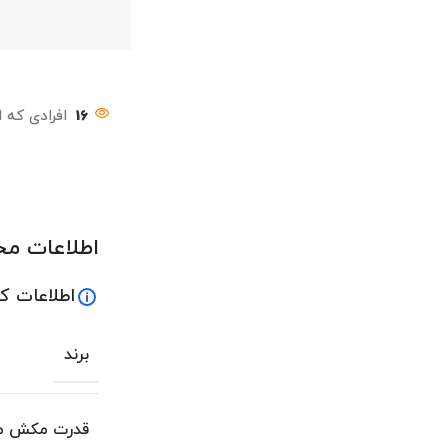
16
افرادی که 
اطلاعات م
اطلاعات ک
برند
قدرت مکش مو