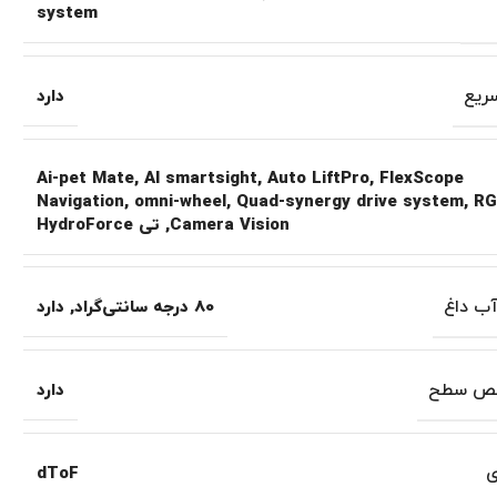
system
ریع
دارد
Ai-pet Mate
,
Al smartsight
,
Auto LiftPro
,
FlexScope
Navigation
,
omni-wheel
,
Quad-synergy drive system
,
RG
Camera Vision
,
تی HydroForce
ب داغ
80 درجه سانتی‌گراد
,
دارد
یص سطح
دارد
ی
dToF