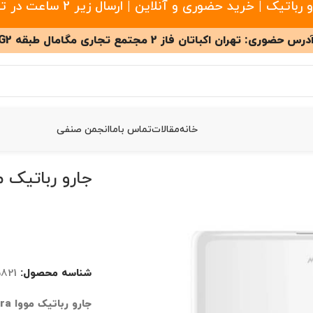
 خرید حضوری و آنلاین | ارسال زیر 2 ساعت در تهران
درس حضوری: تهران اکباتان فاز 2 مجتمع تجاری مگامال طبقه G2
خانه
مقالات
تماس باما
انجمن صنفی
M
جارو رباتیک مووا 0 Ultra
شناسه محصول:
5821
جارو رباتیک مووا MOVA Z60 Ultra