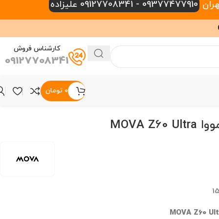
09377477910 - 09127708341 علیزاده
کارشناس فروش
09127708341
۰
تومان
MOVA Z6
1