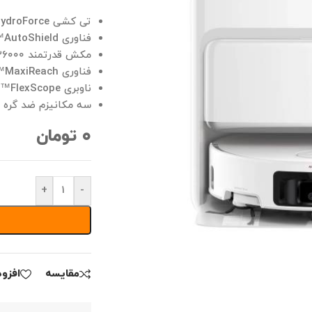
تی کشی HydroForce™
فناوری AutoShield™
مکش قدرتمند ۲۶۰۰۰ پاسکال
فناوری MaxiReach™
ناوبری FlexScope™
سه مکانیزم ضد گره 
۰
تومان
+
-
مقايسه
افزو