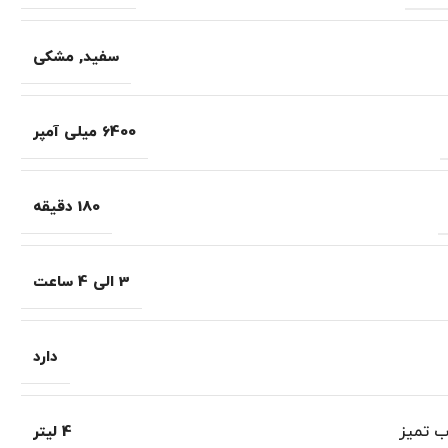
سفید
,
مشکی
6400 میلی آمپر
180 دقیقه
3 الی 4 ساعت
دارد
 تمیز
4 لیتر