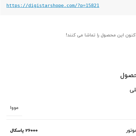
https://digistarshope.com/?p=15821
اکنون این محصول را تماشا می کنند!
حصول
لی
مووا
تور
26000 پاسکال