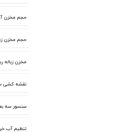
حجم مخزن آ
حجم مخزن زبا
مخزن زباله رب
نقشه کشی س
سنسور سه بع
تنظیم آب خر