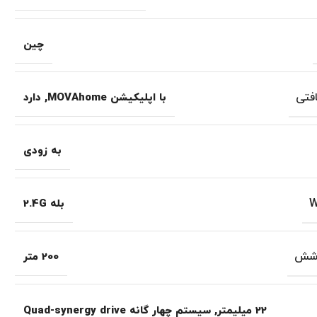
چین
افتی
با اپلیکیشن MOVAhome
,
دارد
به زودی
بله 2.4G
وشش
200 متر
22 میلیمتر
,
سیستم چهار گانه Quad-synergy drive