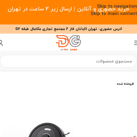
Skip to navigation
خرید حضوری و آنلاین | ارسال زیر 2 ساعت در تهران
Skip to main content
آدرس حضوری: تهران اکباتان فاز 2 مجتمع تجاری مگامال طبقه G2
09377477910 - 09127708341 علیزاده
00
00
00
ساعت
دقیقه
ثانیه
خانه
/
خانه هوشمند
/
جارو رباتیک
/
جارو رباتیک روبوراک
فروخته شده