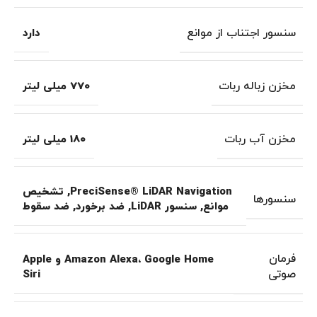
سنسور اجتناب از موانع
دارد
مخزن زباله ربات
770 میلی لیتر
مخزن آب ربات
180 میلی لیتر
PreciSense® LiDAR Navigation
,
تشخیص
سنسورها
موانع
,
سنسور LiDAR
,
ضد برخورد
,
ضد سقوط
فرمان
Amazon Alexa، Google Home و Apple
صوتی
Siri