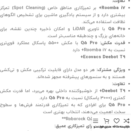
تفاوت:
Roomba i7+
بر تمیزکاری مناطق خاص (Spot Cleaning) تمرکز
بیشتری دارد و از سیستم یادگیری ماشین برای تشخیص الگوهای
نظافت استفاده می‌کند.
Q5 Pro
با ناوبری LiDAR و امکان ذخیره چندین نقشه، برای
خانه‌های بزرگ و چندطبقه مناسب‌تر است.
قدرت مکش:
Q5 Pro
با مکش 5500 پاسکال عملکرد قوی‌تری
نسبت به Roomba i7+ دارد​
Ecovacs Deebot T9+
ویژگی مشترک:
هر دو مدل دارای قابلیت ترکیبی مکش و تی‌کشی
هستند و به سنسورهای پیشرفته مجهز شده‌اند.
تفاوت:
Deebot T9+
از خوشبوکننده داخلی بهره می‌برد، اما قدرت مکش
کمتری (3000 پاسکال) نسبت به
Q5 Pro
دارد.
Q5 Pro
برای افرادی که به تمیزکاری قدرتمند فرش‌ها و سطوح
سخت اهمیت می‌دهند، انتخاب بهتری است​
هم در خرید Roborock Q5 Pro**
قدرت مکش بالا برای تمیزکاری عمیق:
مقايسه
لیست علاقه مندی ها
سبد خرید
منو