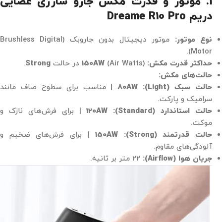
1. موتور و قدرت مکش جارو شارژی عصایی
دریم Dreame R10 Pro
نوع موتور:
موتور دیجیتال بدون جاروبک (Brushless Digital
Motor).
حداکثر قدرت مکش:
(Air Watts) در حالت
150AW
Strong
.
حالت‌های مکش:
حالت سبک (Light):
80AW
| مناسب برای سطوح صاف مانند
سرامیک و پارکت.
حالت استاندارد (Standard):
120AW
| برای فرش‌های نازک و
موکت.
حالت قدرتمند (Strong):
150AW
| برای فرش‌های ضخیم و
آلودگی‌های مقاوم.
جریان هوا (Airflow):
۲۲ متر بر ثانیه.