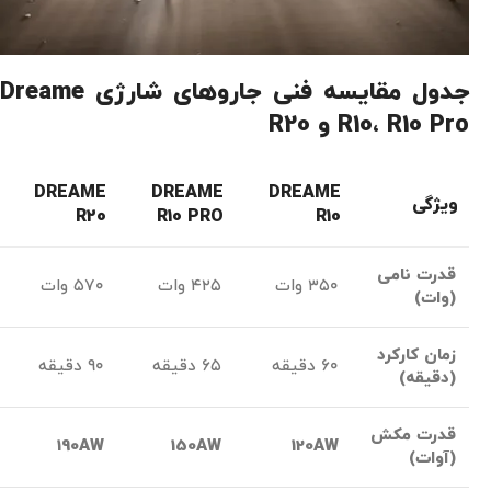
جدول مقایسه فنی جاروهای شارژی Dreame
R10، R10 Pro و R20
DREAME
DREAME
DREAME
ویژگی
R20
R10 PRO
R10
قدرت نامی
۳۵۰ وات
۴۲۵ وات
۵۷۰ وات
(وات)
زمان کارکرد
۶۰ دقیقه
۶۵ دقیقه
۹۰ دقیقه
(دقیقه)
قدرت مکش
190AW
150AW
120AW
(آوات)