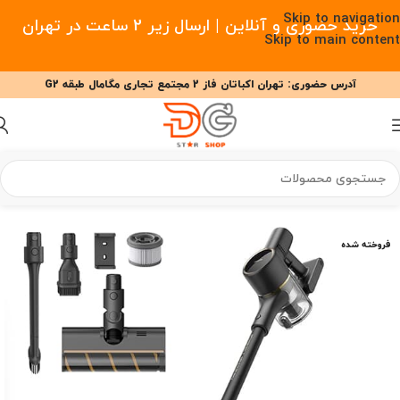
Skip to navigation
خرید حضوری و آنلاین | ارسال زیر 2 ساعت در تهران
Skip to main content
آدرس حضوری: تهران اکباتان فاز 2 مجتمع تجاری مگامال طبقه G2
09377477910 - 09127708341 علیزاده
00
00
00
ساعت
دقیقه
ثانیه
خانه
/
خانه هوشمند
/
جارو شارژی
/
جارو شارژی دریم
فروخته شده