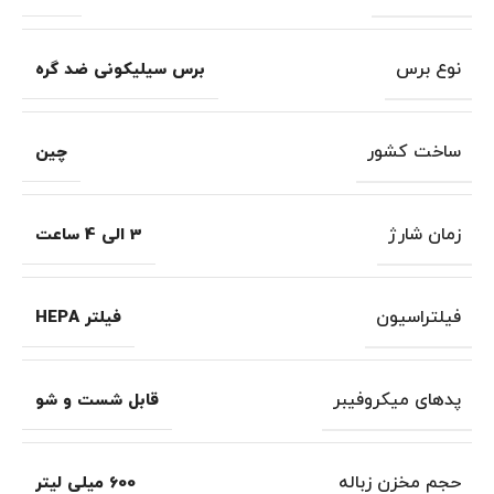
نوع برس
برس سیلیکونی ضد گره
ساخت کشور
چین
زمان شارژ
3 الی 4 ساعت
فیلتراسیون
فیلتر HEPA
پدهای میکروفیبر
قابل شست و شو
حجم مخزن زباله
600 میلی لیتر