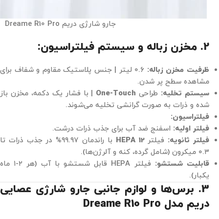
جارو شارژی دریم Dreame R10 Pro
2. مخزن زباله و سیستم فیلتراسیون:
ظرفیت مخزن زباله:
۰.۶ لیتر | جنس پلاستیک مقاوم و شفاف برای
مشاهده سطح پر شدن.
سیستم تخلیه:
طراحی
One-Touch
| با فشار یک دکمه، مخزن باز
شده و ذرات به صورت گرانشی تخلیه می‌شوند.
فیلتراسیون:
فیلتر اولیه:
اسفنج ضد آب برای جذب ذرات درشت.
فیلتر ثانویه:
فیلتر
HEPA 12
با راندمان ۹۹.۹۷% در جذب ذرات تا
۰.۳ میکرون (شامل گرده، کنه و آلرژن‌ها).
قابلیت شستشو:
فیلتر HEPA قابل شستشو با آب (هر ۲-۱ ماه
یکبار).
3. برس‌ها و لوازم جانبی جارو شارژی عصایی
دریم مدل Dreame R10 Pro