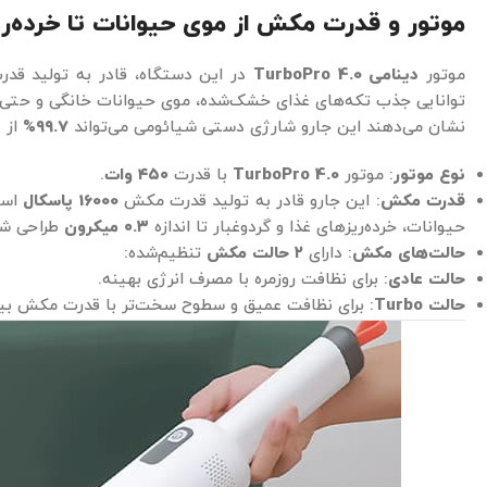
موتور و قدرت مکش
از موی حیوانات تا خرده‌ر
موتور
دینامی TurboPro 4.0
در این دستگاه، قادر به تولید ق
توانایی جذب تکه‌های غذای خشک‌شده، موی حیوانات خانگی و حتی گ
نشان می‌دهند این جارو شارژی دستی شیائومی می‌تواند
۹۹.۷%
از ذ
نوع موتور
: موتور
TurboPro 4.0
با قدرت
۴۵۰ وات
.
قدرت مکش
: این جارو قادر به تولید قدرت مکش
16000 پاسکال
است
حیوانات، خرده‌ریزهای غذا و گردوغبار تا اندازه
۰.۳ میکرون
طراحی شد
حالت‌های مکش
: دارای
۲ حالت مکش
تنظیم‌شده:
حالت عادی
: برای نظافت روزمره با مصرف انرژی بهینه.
حالت Turbo
: برای نظافت عمیق و سطوح سخت‌تر با قدرت مکش بی