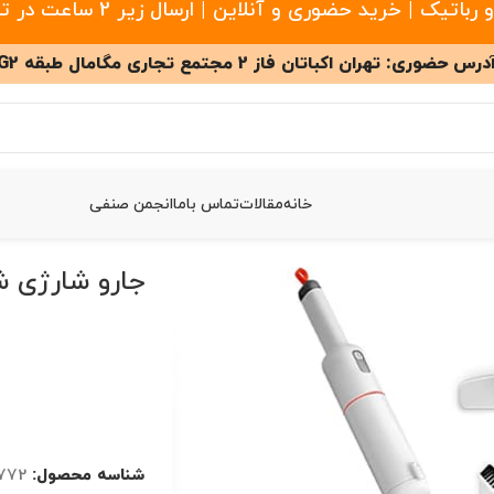
 خرید حضوری و آنلاین | ارسال زیر 2 ساعت در تهران
درس حضوری: تهران اکباتان فاز 2 مجتمع تجاری مگامال طبقه G2
خانه
مقالات
تماس باما
انجمن صنفی
ی مدل Lydsto H3
جارو شارژی شیائو
شناسه محصول:
1772