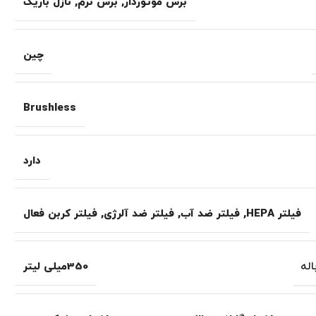
برس موتوردار
,
برس نرم
,
نازل باریک
چین
Brushless
دارد
فیلتر HEPA
,
فیلتر ضد آب
,
فیلتر ضد آلرژی
,
فیلتر کربن فعال
له
350میلی لیتر