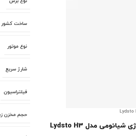
نوع برس
ساخت کشور
نوع موتور
شارژ سریع
فیلتراسیون
حجم مخزن زبا
ئومی مدل Lydsto H3