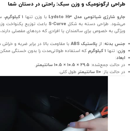
طراحی ارگونومیک و وزن سبک: راحتی در دستان شما
جارو شارژی شیائومی مدل Lydsto H3
با وزن تنها
۱ کیلوگرم
، س
می‌شود. طراحی دسته به شکل
S-Curve
باعث توزیع یکنواخت وز
ویژگی به خصوص برای سالمندان یا افرادی که دردهای مفصلی دارند،
جنس بدنه
: از
پلاستیک ABS
با مقاومت بالا در برابر ضربه و خراش
وزن
: تنها
۱ کیلوگرم
که استفاده طولانی‌مدت را بدون خستگی ممکن 
ابعاد
:
در حالت جمع‌شده:
۲۹.۵ × ۱۰.۵ × ۱۰.۵ سانتیمتر
.
در حالت باز:
۱۱۰ سانتیمتر
طول کلی.