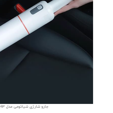
جارو شارژی شیائومی مدل Lydsto H3