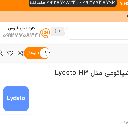
09377477910 - 09127708341 علیزاده
کارشناس فروش
09127708341
۰
تومان
می مدل Lydsto H3
1