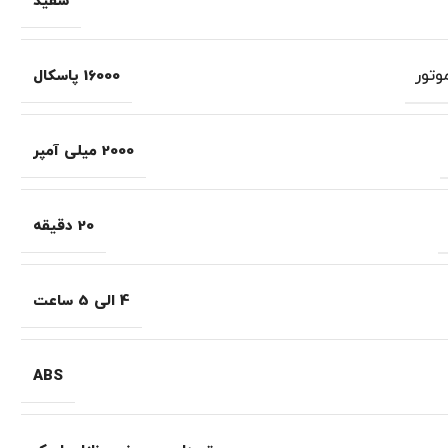
سفید
تور
16000 پاسکال
2000 میلی آمپر
20 دقیقه
4 الی 5 ساعت
ABS