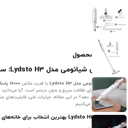
توضیحات محصول
جارو شارژی شیائومی مدل Lydsto H3: سبک، قدرتمند، همه‌کاره!
جارو شارژی شیائومی مدل Lydsto H3
با قدرت مکش
16000 پاسکال
انتخابی ایده‌آل برای نظافت سریع و بدون دردسر است. آیا می‌دانید 
را تا
۵۰%
کاهش دهد؟ در این مقاله، جزئیات فنی، قابلیت‌های منحص
محصول را بررسی می‌کنیم.
چرا لایدستو Lydsto H3 بهترین انتخاب برای خانه‌های امروزی است؟