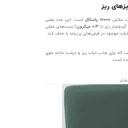
یزهای ریز
درت مکش
16000 پاسکال
است. این عدد یعنی
ردوغبار ریز تا
۰.۳ میکرون
! تست‌های عملی
رات موجود در فرش‌های پرزبلند را حذف کند.
 که برای جذب ذرات ریز و درشت مانند موی
ه است.
شتر.