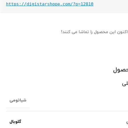
https://digistarshope.com/?p=12810
اکنون این محصول را تماشا می کنند!
حصول
لی
شیائومی
گلوبال