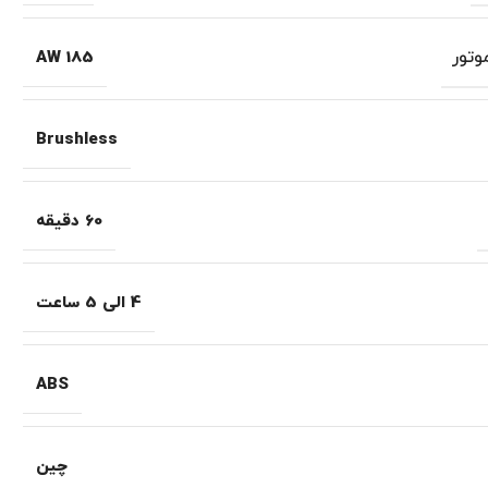
تور
185 AW
Brushless
60 دقیقه
4 الی 5 ساعت
ABS
چین