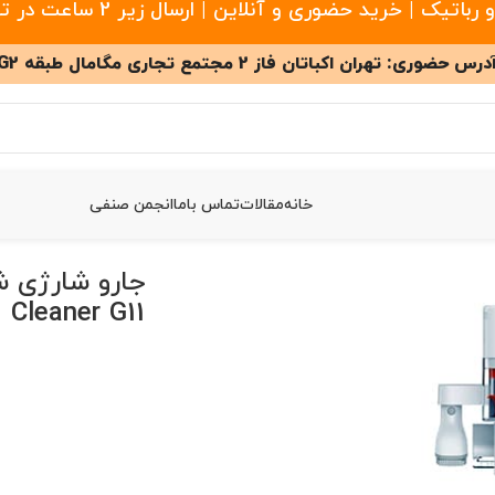
 خرید حضوری و آنلاین | ارسال زیر 2 ساعت در تهران
درس حضوری: تهران اکباتان فاز 2 مجتمع تجاری مگامال طبقه G2
خانه
مقالات
تماس باما
انجمن صنفی
Xiaomi Vacuum Cle
Cleaner G11