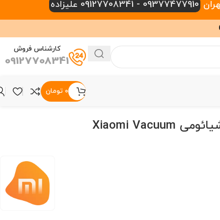
09377477910 - 09127708341 علیزاده
کارشناس فروش
09127708341
۰
تومان
جارو شارژی شیائومی Xiaomi Vacuum