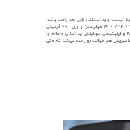
ط نیست؛ باید استفاده ازش هم راحت باشه.
این مدل با صفحه نمایش 2 اینچی، اندازه جمع و جوری داره (72.2 × 72.2 × 22 میلی‌متر) و وزن 680 گرمیش
باعث می‌شه به راحتی روی شیشه ماشین نصبش کنی. اتصال WiFi و اپلیکیشن موبایلش یه امکان باحاله؛ با
‌تونی فیلمات رو ببینی یا دانلود کنی. باتری 500 میلی‌آمپریش هم خیالت رو راحت می‌کنه که حتی