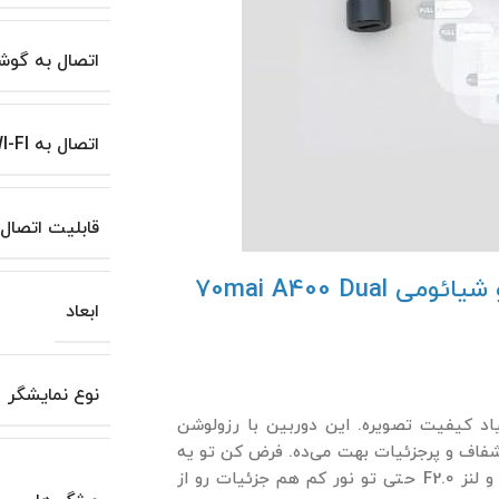
اتصال به گوش
اتصال به WI-FI
قابلیت اتصال
کیفیت تصویر و ضبط قلب تپنده دوربین خودرو شیائومی 70mai A400 Dual
ابعاد
نوع نمایشگر
د کیفیت تصویره. این دوربین با رزولوشن
 فریم بر ثانیه، تصاویری شفاف و پرجزئیات بهت می‌ده. فرض کن تو یه
جاده بارونی داری رانندگی می‌کنی؛ این دوربین با سنسور GC4653 و لنز F2.0 حتی تو نور کم هم جزئیات رو از