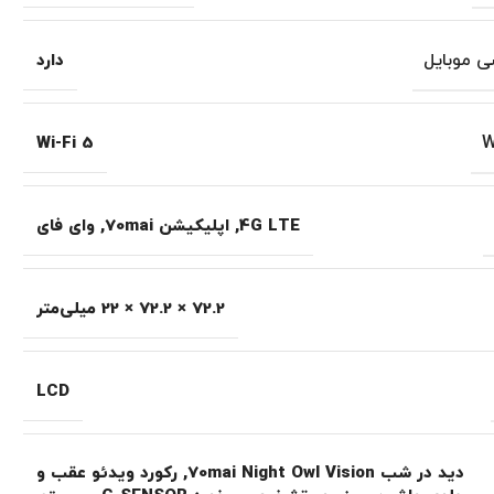
ی موبایل
دارد
Wi-Fi 5
4G LTE
,
اپلیکیشن 70mai
,
وای فای
72.2 × 72.2 × 22 میلی‌متر
LCD
دید در شب 70mai Night Owl Vision
,
رکورد ویدئو عقب و