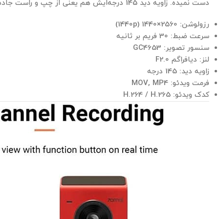
دست نمیده. زاویه دید 145 درجه‌ایش هم یعنی از چپ و راست جاده چیزی جا نمی‌مونه.
رزولوشن: 2560×1440 (1440p)
سرعت ضبط: 30 فریم بر ثانیه
سنسور تصویر: GC4653
لنز: دیافراگم F2.0
زاویه دید: 145 درجه
فرمت ویدئو: MOV, MP4
کدک ویدئو: H.264 / H.265