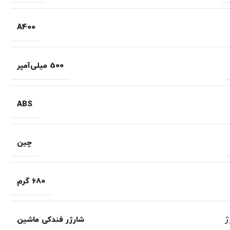
A400
500 میلی‌آمپر
ABS
چین
680 گرم
ژ
شارژر فندکی ماشین