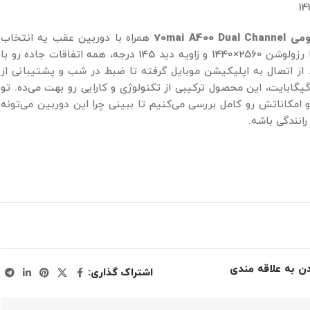
14
70mai A40
همراه با دوربین عقب یه انتخاب
عالیه. این دوربین با رزولوشن 2560×1440 و زاویه دید 145 درجه، همه اتفاقات جاده رو با
 از اتصال به اپلیکیشن موبایل گرفته تا ضبط در شب و پشتیبانی از
رت حافظه تا 128 گیگابایت، این محصول ترکیبی از تکنولوژی و کارایی رو بهت می‌ده. تو
 و امکاناتش رو کامل بررسی می‌کنیم تا ببینی چرا این دوربین می‌تونه
انندگی باشه.
دن به علاقه مندی
اشتراک گذاری: