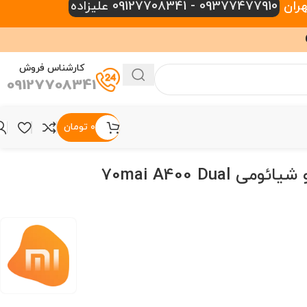
09377477910 - 09127708341 علیزاده
کارشناس فروش
09127708341
۰
تومان
دوربین خودرو شیائومی 70mai A400 Dual