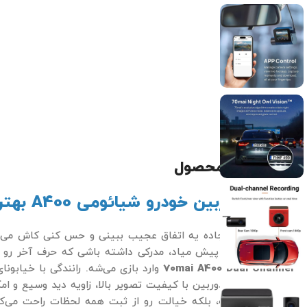
توضیحات محصول
بررسی دوربین خودرو شیائومی A400 بهترین همراه رانندگی
تا حالا شده تو جاده یه اتفاق عجیب ببینی و حس کنی کاش می‌ت
تصادف کوچیک پیش میاد، مدرکی داشته باشی که حرف آخر رو 
70mai A400 Dual Channel
وارد بازی می‌شه. رانندگی با خیابونا
غافلگیریه. این دوربین با کیفیت تصویر بالا، زاویه دید وسیع و ا
رو بیشتر می‌کنه، بلکه خیالت رو از ثبت همه لحظات راحت می‌کنه