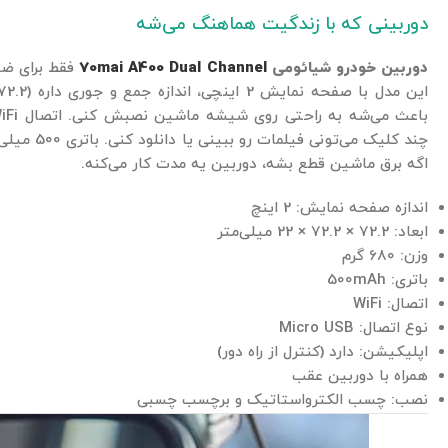
دوربینی که با زندگیت هماهنگ می‌شه
دوربین خودرو شیائومی
70mai A400 Dual Channel
فقط برای ضب
چند کلیک می
اگه برق ماشین قطع بشه، دوربین یه مدت کار می‌کنه.
اندازه صفحه نمایش: 2 اینچ
ابعاد: 72.2 × 72.2 × 22 میلی‌متر
وزن: 680 گرم
باتری: 500mAh
اتصال: WiFi
نوع اتصال: Micro USB
اپلیکیشن: دارد (کنترل از راه دور)
همراه با دوربین عقب
نصب: چسب الکترواستاتیک و برچسب چسبی