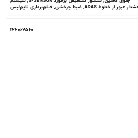
جلوی ماشین
,
سنسور تشخیص برخورد G-SENSOR
,
سیستم
دار عبور از خطوط ADAS
,
ضبط چرخشی
,
فیلم‌برداری تایم‌لپس
2560×1440