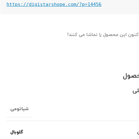
https://digistarshope.com/?p=14456
اکنون این محصول را تماشا می کنند!
حصول
لی
شیائومی
گلوبال