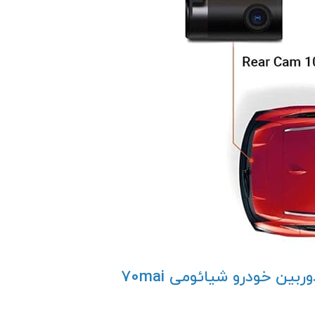
طراحی و امکانات هوشمند تجربه‌ای متفاوت با دوربین خودرو شیائومی 70mai