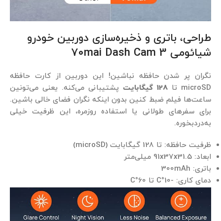
طراحی، باتری و ذخیره‌سازی دوربین خودرو
شیائومی 70mai Dash Cam 3
نگران پر شدن حافظه نباشین! این دوربین از کارت حافظه
microSD تا
128 گیگابایت
پشتیبانی می‌کنه. یعنی می‌تونین
ساعت‌ها فیلم ضبط کنین بدون اینکه نگران فضای خالی باشین.
برای سفرهای طولانی یا استفاده روزمره، این ظرفیت خیلی
به‌دردبخوره.
ظرفیت حافظه: تا 128 گیگابایت (microSD)
ابعاد: 91x37x31.5 میلی‌متر
باتری: 300mAh
دمای کاری: -10°C تا 60°C