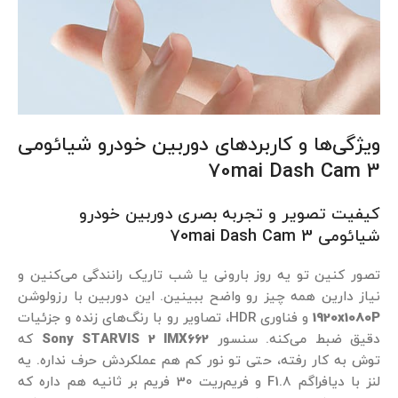
ویژگی‌ها و کاربردهای دوربین خودرو شیائومی
70mai Dash Cam 3
کیفیت تصویر و تجربه بصری دوربین خودرو
شیائومی 70mai Dash Cam 3
تصور کنین تو یه روز بارونی یا شب تاریک رانندگی می‌کنین و
نیاز دارین همه چیز رو واضح ببینین. این دوربین با رزولوشن
1920x1080P
و فناوری HDR، تصاویر رو با رنگ‌های زنده و جزئیات
دقیق ضبط می‌کنه. سنسور
Sony STARVIS 2 IMX662
که
توش به کار رفته، حتی تو نور کم هم عملکردش حرف نداره. یه
لنز با دیافراگم F1.8 و فریم‌ریت 30 فریم بر ثانیه هم داره که