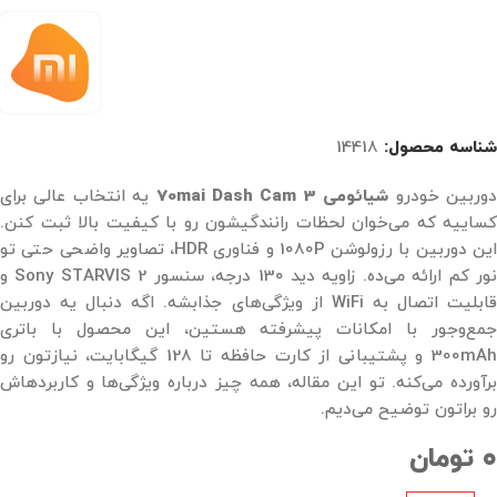
شناسه محصول:
14418
وربین خودرو
شیائومی 70mai Dash Cam 3
یه انتخاب عالی برای
کساییه که می‌خوان لحظات رانندگیشون رو با کیفیت بالا ثبت کنن.
این دوربین با رزولوشن 1080P و فناوری HDR، تصاویر واضحی حتی تو
نور کم ارائه می‌ده. زاویه دید 130 درجه، سنسور Sony STARVIS 2 و
قابلیت اتصال به WiFi از ویژگی‌های جذابشه. اگه دنبال یه دوربین
جمع‌وجور با امکانات پیشرفته هستین، این محصول با باتری
300mAh و پشتیبانی از کارت حافظه تا 128 گیگابایت، نیازتون رو
برآورده می‌کنه. تو این مقاله، همه چیز درباره ویژگی‌ها و کاربردهاش
رو براتون توضیح می‌دیم.
۰
تومان