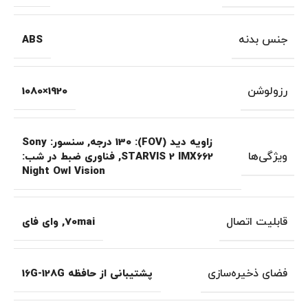
جنس بدنه
ABS
رزولوشن
1920×1080
زاویه دید (FOV): 130 درجه
,
سنسور: Sony
ویژگی‌ها
STARVIS 2 IMX662
,
فناوری ضبط در شب:
Night Owl Vision
قابلیت اتصال
70mai
,
وای فای
فضای ذخیره‌سازی
پشتیبانی از حافظه 16G-128G