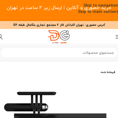
Skip to navigation
خرید حضوری و آنلاین | ارسال زیر 2 ساعت در تهران
Skip to main content
آدرس حضوری: تهران اکباتان فاز 2 مجتمع تجاری مگامال طبقه G2
09377477910 - 09127708341 علیزاده
00
00
00
ساعت
دقیقه
ثانیه
خانه
/
لوازم هوشمند خودرو
/
دوربین خودرو
فروخته شده