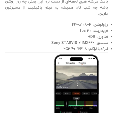
باعث می‌شه هیچ لحظه‌ای از دست نره. این یعنی چه روز روشن
باشه چه شب تار، همیشه یه فیلم باکیفیت از مسیرتون
دارین.
رزولوشن: 1920x1080P
فریم‌ریت: 30 fps
فناوری: HDR
سنسور: Sony STARVIS 2 IMX662
لنز/دیافراگم: 2G3P+IR/F1.8