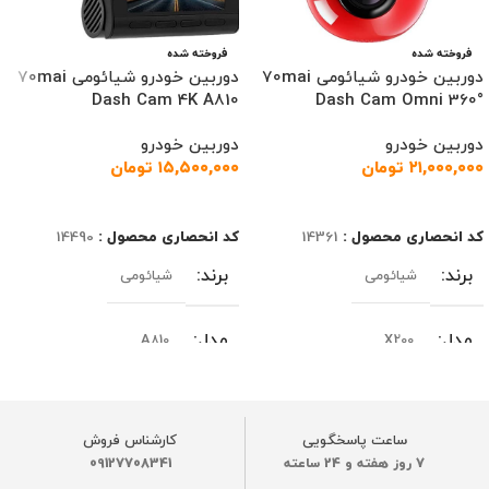
فروخته شده
فروخته شده
دوربین خودرو شیائومی 70mai
دوربین خودرو شیائومی 70mai
Dash Cam 4K A810
Dash Cam Omni 360°
دوربین خودرو
دوربین خودرو
۲۱,۰۰۰,۰۰۰
تومان
۱۵,۵۰۰,۰۰۰
تومان
اطلاعات بیشتر
اطلاعات بیشتر
کد انحصاری محصول :
14361
کد انحصاری محصول :
14490
برند
برند
شیائومی
شیائومی
مدل
مدل
A810
X200
نسخه یا ورژن
نسخه یا ورژن
گلوبال
گلوبال
ساعت پاسخگویی
کارشناس فروش
7 روز هفته و 24 ساعته
09127708341
ظرفیت باتری
ظرفیت باتری
500 میلی‌آمپر