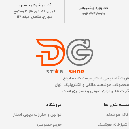
آدرس فروش حضوری
خط ویژه پشتیبانی
300 میلی آمپر
جنس بدنه
تهران، اکباتان فاز 2 مجتمع
ABS
09377477910
تجاری مگامال طبقه G2
وزن خالص
570 گرم
ساخت کشور
چین
ساخت کشور
چین
پشتیبانی شارژ
هوش مصنوعی
شارژر فندکی ماشین
دارد
,
ردیابی‌ حرکتی
اتصال به گوشی موبایل
فروشگاه دیجی استار عرضه کننده انواع
محصولات هوشمند خانگی و الکترونیک انواع
جنس بدنه
ABS
گجت ها و لوازم صوتی و تصویری است.
دارد
دسته بندی ها
فروشگاه
رنگ
اتصال به WI-FI
قرمز
,
مشکی
Wi-Fi 5
خانه هوشمند
قوانین و مقررات دیجی استار
اتصال به گوشی موبایل
قابلیت اتصال
آشپزخانه هوشمند
حریم خصوصی