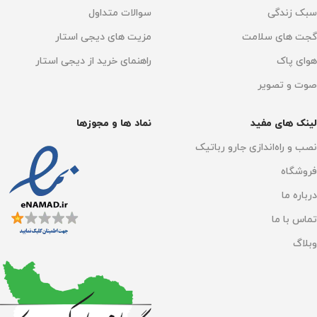
سبک زندگی
سوالات متداول
دارد
اپلیکیشن 70mai
,
وای فای
گجت های سلامت
مزیت های دیجی استار
هوای پاک
راهنمای خرید از دیجی استار
اتصال به WI-FI
ابعاد
بله 2.4G
36.3×59.8×88 میلی‌متر
صوت و تصویر
ابعاد
نوع نمایشگر
LCD
51.5×51.5×93.2mm
لینک های مفید
نماد ها و مجوزها
نوع نمایشگر
وزن خالص
نصب و راه‌اندازی جارو رباتیک
LCD
580 گرم
فروشگاه
فضای ذخیره‌سازی
رزولوشن
2160 * 3840
درباره ما
تماس با ما
پشتیبانی از حافظه 16G-128G
وبلاگ
پشتیبانی نرم افزار
iOS
,
سیستم‌عامل اندروید