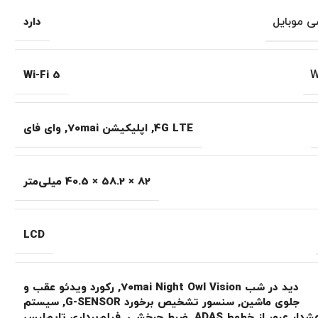
ی موبایل
دارد
Wi-Fi 5
4G LTE
,
اپلیکیشن 70mai
,
وای فای
82 × 58.2 × 40.5 میلی‌متر
LCD
دید در شب 70mai Night Owl Vision
,
رکورد ویدئو عقب و
جلوی ماشین
,
سنسور تشخیص برخورد G-SENSOR
,
سیستم
دار عبور از خطوط ADAS
,
ضبط چرخشی
,
فیلم‌برداری تایم‌لپس