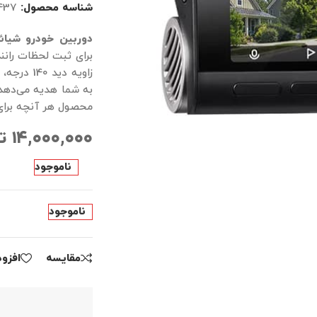
شناسه محصول:
437
دوربین خودرو شیائومی Cam A800S Dual Channel
محصول هر آنچه برای ا
۱۴,۰۰۰,۰۰۰
ت
ناموجود
ناموجود
مقايسه
افزو