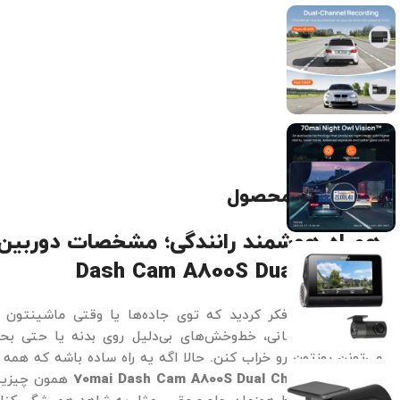
توضیحات محصول
Dash Cam A800S Dual Channel
تا حالا به این فکر کردید که توی جاده‌ها یا وقتی ماشینتون
تصادف‌های ناگهانی، خط‌وخش‌های بی‌دلیل روی بدنه یا حتی بحث
می‌تونن روزتون رو خراب کنن. حالا اگه یه راه ساده باشه که همه 
شیائومی
70mai Dash Cam A800S Dual Channel
همون چیزیه 