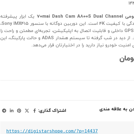
14
70mai Dash 
یک ابزار پیشرفته
برای ثبت لحظات رانندگی با کیفیت 4K است. این دوربین دوگانه با سنسور Sony IMX415،
زاویه دید 140 درجه، GPS داخلی و قابلیت اتصال به اپلیکیشن، تجربه‌ای مطمئن و راحت را
به شما هدیه می‌دهد. از دید در شب گرفته تا سیستم هشدار ADAS و حالت پارکینگ، این
منیت خودرو نیاز دارید را در اختیارتان قرار می‌دهد.
ومان
دن به علاقه مندی
اشتراک گذاری:
https://digistarshope.com/?p=14437