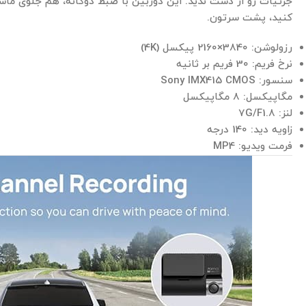
جزئیات رو از دست ندید. این دوربین با ضبط دوگانه، هم جلوی ماش
کنید، پشت سرتون.
رزولوشن: 3840×2160 پیکسل (4K)
نرخ فریم: 30 فریم بر ثانیه
سنسور: Sony IMX415 CMOS
مگاپیکسل: 8 مگاپیکسل
لنز: 7G/F1.8
زاویه دید: 140 درجه
فرمت ویدیو: MP4