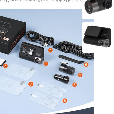
4K و قابلیت ضبط همزمان جلو و عقب، مثل یه شاهد همیشگی کنار شماست.