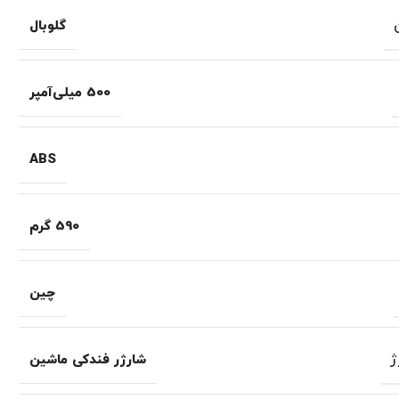
گلوبال
500 میلی‌آمپر
ABS
590 گرم
چین
ژ
شارژر فندکی ماشین