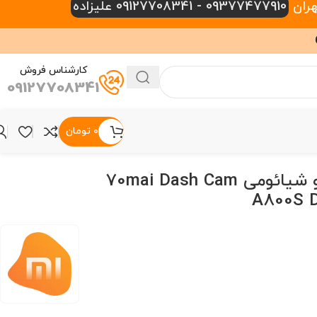
09377477910 - 09127708341 علیزاده
کارشناس فروش
09127708341
۰
تومان
دوربین خودرو شیائومی 70mai Dash Cam
A800S D