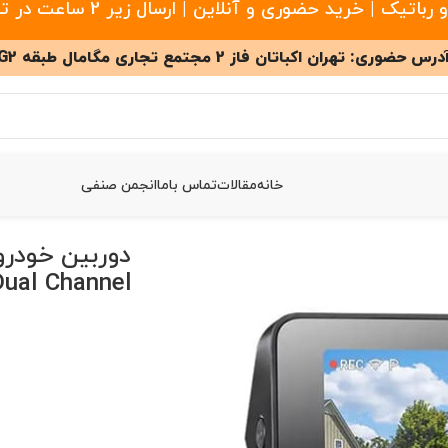
 خرید حضوری و آنلاین | ارسال زیر 2 ساعت در تهران
درس حضوری: تهران اکباتان فاز 2 مجتمع تجاری مگامال طبقه G2
خانه
مقالات
تماس باما
انجمن صنفی
ual Channel