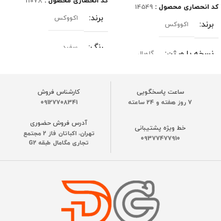
کد انحصاری محصول :
11078
کد انحصاری محصول :
14549
برند
اکووکس
برند
اکووکس
رنگ
سفید
نسخه یا ورژن
گلوبال
قدرت مکش موتور
رنگ
سفید
ساعت پاسخگویی
کارشناس فروش
5500 پاسکال
7 روز هفته و 24 ساعته
09127708341
قدرت مکش موتور
آدرس فروش حضوری
خط ویژه پشتیبانی
نقشه کشی سه بعدی
تهران، اکباتان فاز 2 مجتمع
2800 پاسکال
09377477910
تجاری مگامال طبقه G2
دارد
قدرت موتور
۱۲۶ وات
عملکرد باطری
110 دقیقه
ظرفیت باتری
ظرفیت باتری
4500 میلی آمپر