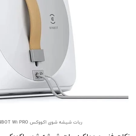
ربات شیشه شوی اکووکس WINBOT W1 PRO