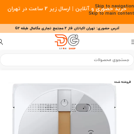
Skip to navigation
خرید حضوری و آنلاین | ارسال زیر 2 ساعت در تهران
Skip to main content
آدرس حضوری: تهران اکباتان فاز 2 مجتمع تجاری مگامال طبقه G2
09377477910 - 09127708341 علیزاده
00
00
00
ساعت
دقیقه
ثانیه
خانه
/
خانه هوشمند
/
شیشه پاک کن رباتیک
فروخته شده