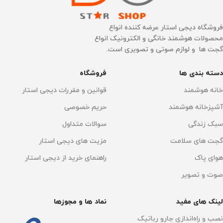
4500 میلی آمپر
عملکرد باطری
30 دقیقه
فروشگاه دیجی استار عرضه کننده انواع
محصولات هوشمند خانگی و الکترونیک انواع
جنس بدنه
ABS
گجت ها و لوازم صوتی و تصویری است.
زمان شارژ
3 الی 4 ساعت
ساخت کشور
چین
دسته بندی ها
فروشگاه
ساخت کشور
چین
خانه هوشمند
قوانین و مقررات دیجی استار
زمان شارژ
3 الی 4 ساعت
آشپزخانه هوشمند
حریم خصوصی
تنظیم آب خروجی
3 سطح
سبک زندگی
سوالات متداول
فضای قابل پوشش
گجت های سلامت
مزیت های دیجی استار
جنس بدنه
ABS
55 متر مربع
هوای پاک
راهنمای خرید از دیجی استار
اتصال به گوشی موبایل
صوت و تصویر
شارژ سریع
دارد
دارد
لینک های مفید
نماد ها و مجوزها
سنسور اجتناب از موانع
نصب و راه‌اندازی جارو رباتیک