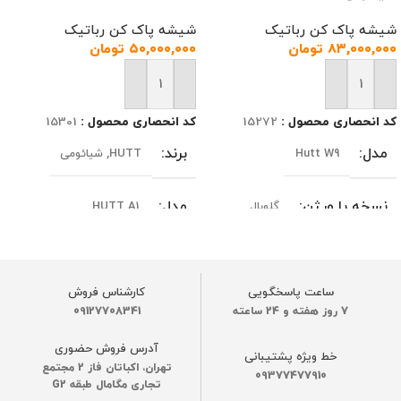
شیشه پاک کن رباتیک
شیشه پاک کن رباتیک
۸۳,۰۰۰,۰۰۰
تومان
۵۰,۰۰۰,۰۰۰
تومان
افزودن به سبد خرید
افزودن به سبد خرید
کد انحصاری محصول :
15272
کد انحصاری محصول :
15301
مدل
برند
Hutt W9
HUTT
,
شیائومی
نسخه یا ورژن
مدل
گلوبال
HUTT A1
برند
نسخه یا ورژن
HUTT
,
شیائومی
گلوبال
ساعت پاسخگویی
کارشناس فروش
رنگ
رنگ
7 روز هفته و 24 ساعته
09127708341
سفید
سفید
آدرس فروش حضوری
خط ویژه پشتیبانی
قدرت مکش موتور
قدرت مکش موتور
تهران، اکباتان فاز 2 مجتمع
09377477910
تجاری مگامال طبقه G2