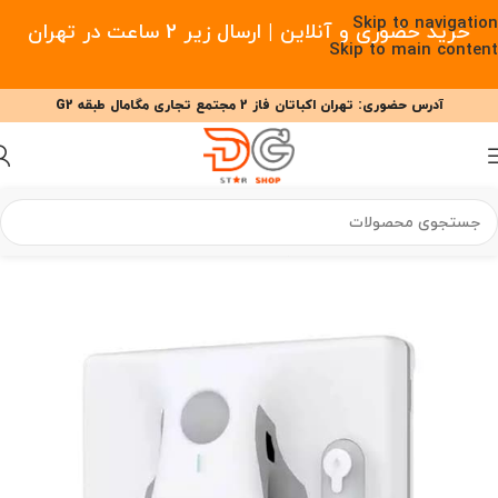
Skip to navigation
خرید حضوری و آنلاین | ارسال زیر 2 ساعت در تهران
Skip to main content
آدرس حضوری: تهران اکباتان فاز 2 مجتمع تجاری مگامال طبقه G2
09377477910 - 09127708341 علیزاده
00
00
00
ساعت
دقیقه
ثانیه
خانه
/
خانه هوشمند
/
شیشه پاک کن رباتیک