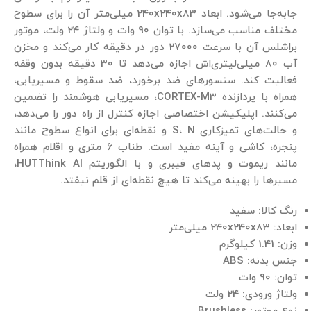
جابه‌جا می‌شود. ابعاد 240x240x83 میلی‌متر آن را برای سطوح
مختلف مناسب می‌سازد. با توان 90 وات و ولتاژ 24 ولت، موتور
براشلس آن با سرعت 27000 دور در دقیقه کار می‌کند و مخزن
آب 80 میلی‌لیتری‌اش اجازه می‌دهد تا 30 دقیقه بدون وقفه
فعالیت کند. سنسورهای ضد برخورد، ضد سقوط و مسیریابی،
همراه با پردازنده CORTEX-M3، مسیریابی هوشمند را تضمین
می‌کنند. اپلیکیشن اختصاصی اجازه کنترل از راه دور را می‌دهد،
و حالت‌های تمیزکاری S، N و نقطه‌ای برای انواع سطوح مانند
پنجره، کاشی و آینه مفید است. طناب 6 متری و اقلام همراه
مانند ریموت و پدهای فیبری و با الگوریتم HUTThink AI،
مسیرها را بهینه می‌کند تا هیچ نقطه‌ای از قلم نیفتد.
رنگ کالا: سفید
ابعاد: 240x240x83 میلی‌متر
وزن: 1.41 کیلوگرم
جنس بدنه: ABS
توان: 90 وات
ولتاژ ورودی: 24 ولت