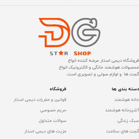
3800 پاسکال
۶۰۰۰ پاسکال
ظرفیت باتری
عملکرد باطری
20 دقیقه
650 میلی آمپر
زمان شارژ
2 تا 3 ساعت
عملکرد باطری
20 دقیقه
ساخت کشور
چین
فروشگاه دیجی استار عرضه کننده انواع
محصولات هوشمند خانگی و الکترونیک انواع
زمان شارژ
2 تا 3 ساعت
گجت ها و لوازم صوتی و تصویری است.
سنسور سه بعدی
دارد
دسته بندی ها
فروشگاه
ساخت کشور
چین
سنسور تشخیص سطح
خانه هوشمند
قوانین و مقررات دیجی استار
تنظیم آب خروجی
دارد
دارد
آشپزخانه هوشمند
حریم خصوصی
سبک زندگی
سوالات متداول
هوش مصنوعی تشخیص
سنسور اجتناب از موانع
گجت های سلامت
مزیت های دیجی استار
اجسام