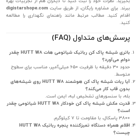
بگیرید. نظرات خود را ثبت کنید تا دیگران هم از تجربیات بهره
ببرند. برای مشاوره رایگان، از طریق سایت
digistarshope.com
اقدام کنید. مطالب مرتبط مانند راهنمای نگهداری را مطالعه
کنید.
پرسش‌های متداول (FAQ)
باتری شیشه پاک کن رباتیک شیائومی هات HUTT W8 چقدر
دوام می‌آورد؟
حدود 30 دقیقه با ظرفیت 650 میلی‌آمپر، مناسب برای سطوح
متوسط.
آیا ربات شیشه پاک کن هوشمند HUTT W8 روی شیشه‌های
بدون قاب کار می‌کند؟
بله، با سنسورهای تشخیص لبه، ایمن است.
قدرت مکش شیشه پاک کن خودکار HUTT W8 شیائومی چقدر
است؟
3800 پاسکال، با مقاومت تا 7 کیلوگرم.
اقلام همراه دستگاه تمیزکننده پنجره رباتیک HUTT W8
چیست؟