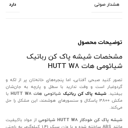
هشدار صوتی
دارد
توضیحات محصول
مشخصات شیشه پاک کن رباتیک
شیائومی هات HUTT W8
تصور کنید صبحی آفتابی، اما پنجره‌های خانه‌تان پر از لکه و
گردوغبار است و وقت ندارید با سطل و پارچه به جان‌شان
بیفتید.
شیشه پاک کن رباتیک
شیائومی هات HUTT W8
با
مکش 3800 پاسکال و سنسورهای هوشمند، این مشکل را حل
می‌کند.
شیشه پاک کن خودکار HUTT W8 شیائومی
از مواد باکیفیت
مانند ABS ساخته شده و با وزن سبک 1.41 کیلوگرم، به راحتی