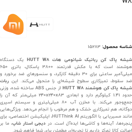
W8
شناسه محصول:
15283
یشه پاک کن رباتیک شیائومی هات HUTT W8
یک دستگاه
هوشمند است که با مکش قدرتمند 3800 پاسکال، باتری 650
میلی‌آمپر ساعتی برای 30 دقیقه کارکرد، و سنسورهای ضد برخورد و
ضد سقوط، تمیزکاری سطوح شیشه‌ای را متحول می‌کند. این
ربات
یشه پاک کن هوشمند HUTT W8
از جنس ABS ساخته شده، وزنی
حدود 1.41 کیلوگرم دارد و ابعادی 240x240x83 میلی‌متر که آن را
جمع‌وجور می‌کند. با مخزن آب 80 میلی‌لیتری و سیستم اسپری
دوگانه، هم تمیزکاری خشک و هم مرطوب را انجام می‌دهد. ویژگی‌هایی
مانند مسیریابی با الگوریتم HUTThink AI، اپلیکیشن اختصاصی، برای
نجره‌ها، آینه‌ها و کاشی‌ها ایده‌آل است. در
دیجی استار شاپ
، ما بر
اصالت کالا تمرکز داریم تا تجربه‌ای مطمئن برای شما فراهم شود.