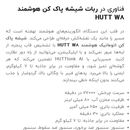
فناوری‌ در
ربات شیشه پاک کن هوشمند
HUTT W8
در قلب این دستگاه، الگوریتم‌های هوشمند نهفته است که
مسیر را مانند یک نقشه‌کش حرفه‌ای طراحی می‌کند.
شیشه پاک
کن اتوماتیک هوشمند
HUTT W8
با تشخیص قاب پنجره، از
لبه‌ها عبور نمی‌کند و با اپلیکیشن، می‌توانید از راه دور نظارت
کنید. مسیریابی با HUTThink AI تضمین می‌کند که هر
گوشه‌ای تمیز شود، و مقاومت در برابر جاذبه تا 7 کیلوگرم،
ایمنی را بالا می‌برد. پدهای فیبر با چگالی بالا، گردوغبار را جذب
می‌کنند بدون اینکه خطی بیندازند.
سرعت چرخش: 27000 در دقیقه
ظرفیت مخزن آب: 80 میلی لیتر
ظرفیت باتری: 650 میلی آمپر
عملکرد باتری: 30 دقیقه
مقاومت در برابر جاذبه: تا 7 کیلو گرم
سنسور: سنسور ضد برخورد، سنسور ضد سقوط، سنسور