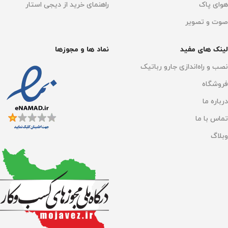
هوای پاک
راهنمای خرید از دیجی استار
دارد
دارد
صوت و تصویر
سنسور تشخیص آلودگی
پخش خودکار مواد شوینده
لینک های مفید
نماد ها و مجوزها
دارد
نصب و راه‌اندازی جارو رباتیک
دارد
فروشگاه
سنسورها
13 سنسور هوشمند
جنس بدنه
ABS
درباره ما
تماس با ما
تنظیم آب خروجی
دارد
حجم مخزن آب تمیز
وبلاگ
هوش مصنوعی تشخیص
150 میلی‌لیتر
اجسام
ابعاد
دارد
31.8 × 17.2 × 33 سانتی‌متر
جنس بدنه
ABS