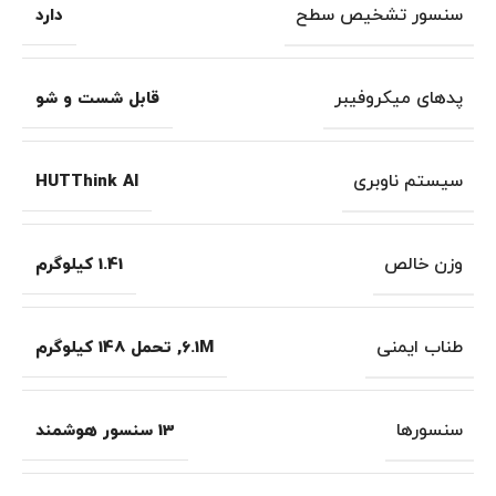
سنسور تشخیص سطح
دارد
پدهای میکروفیبر
قابل شست و شو
سیستم ناوبری
HUTThink AI
وزن خالص
1.41 کیلوگرم
طناب ایمنی
6.1M
,
تحمل 148 کیلوگرم
سنسورها
13 سنسور هوشمند