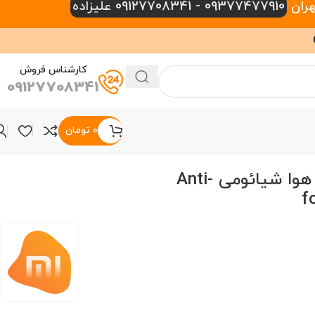
09377477910 - 09127708341 علیزاده
کارشناس فروش
09127708341
۰
تومان
فیلتر تصفیه هوا شیائومی Anti-
f