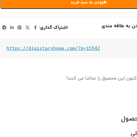
افزودن به سبد خرید
دن به علاقه مندی
اشتراک گذاری:
https://digistarshope.com/?p=15542
اکنون این محصول را تماشا می کنند!
حصول
لی