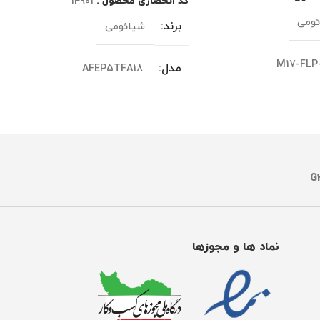
کد انحصاری محصول :
14901
ئومی
برند
شیائومی
M17-FLP
مدل
AFEP5TFA18
ژن
گلوبال
نسخه یا ورژن
گلوبال
ی
رنگ
بنفش
گار
مدل‌های سازگار
Xiaomi Smart Air Puri
Smart Air Purifier 4 Compact
Filter Pro
نماد ها و مجوزها
ر
چین
ساخت کشور
چین
وشی موبایل