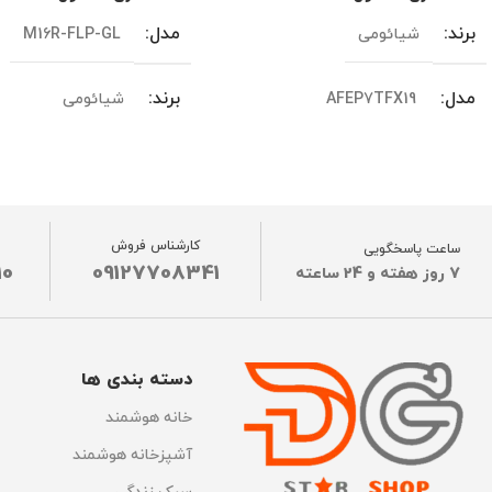
برند
مدل
شیائومی
M16R-FLP-GL
مدل
برند
AFEP7TFX19
شیائومی
نسخه یا ورژن
نسخه یا ورژن
گلوبال
گلوبال
رنگ
رنگ
سفید
مشکی
کارشناس فروش
ساعت پاسخگویی
10
09127708341
7 روز هفته و 24 ساعته
ساخت کشور
ساخت کشور
چین
چین
مدل‌های سازگار
مدل‌های سازگار
دسته بندی ها
omi Smart Air Purifier 4
Xiaomi Smart Air Purifier Elite
خانه هوشمند
آشپزخانه هوشمند
اتصال به گوشی موبایل
اتصال به گوشی موبایل