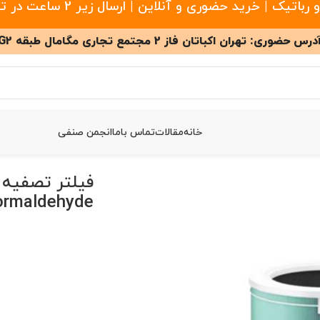
 خرید حضوری و آنلاین | ارسال زیر 2 ساعت در تهران
درس حضوری: تهران اکباتان فاز 2 مجتمع تجاری مگامال طبقه G2
خانه
مقالات
تماس باما
انجمن صنفی
Anti-f
ormaldehyde