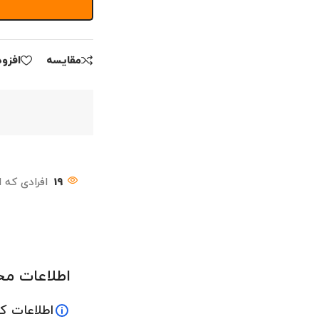
مقايسه
افزو
19
افرادی که 
اطلاعات م
اطلاعات ک