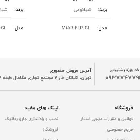
برند
برند
شیائومی
شیا
مدل
مدل
-GL
M15R-FLP-GL
نسخه یا ورژن
نسخه یا ور
گلوبال
رنگ
رنگ
مشکی
مشک
خط ویژه پشتیبانی
آدرس فروش حضوری
093774779
تهران، اکباتان فاز 2 مجتمع تجاری مگامال طبقه G2
مدل‌های سازگار
مدل‌های ساز
fier 4 Lite
Xiaomi Smart Air Purifier 4 Pro
فروشگاه
لینک های مفید
ساخت کشور
ساخت کشو
چین
Xia
قوانین و مقررات دیجی استار
نصب و راه‌اندازی جارو رباتیک
حریم خصوصی
فروشگاه
اتصال به گوشی موبایل
اتصال به گ