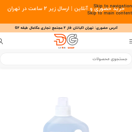
Skip to navigation
خرید حضوری و آنلاین | ارسال زیر 2 ساعت در تهران
Skip to main content
آدرس حضوری: تهران اکباتان فاز 2 مجتمع تجاری مگامال طبقه G2
09377477910 - 09127708341 علیزاده
00
00
00
ساعت
دقیقه
ثانیه
 هوشمند
/
لوازم جانبی جارو رباتیک
/
لوازم جانبی جارو رباتیک اکووکس