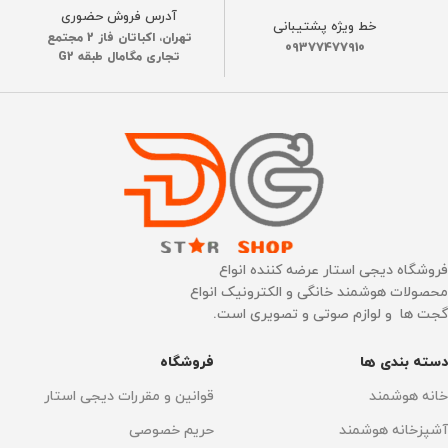
OMNI/X8MAX PRO OMNI
آدرس فروش حضوری
خط ویژه پشتیبانی
تهران، اکباتان فاز 2 مجتمع
09377477910
نوع گارانتی
تجاری مگامال طبقه G2
نوع گارانتی
ضمانت اصالت فیزیک کالا
ضمانت اصالت فیزیک کالا
فروشگاه دیجی استار عرضه کننده انواع
محصولات هوشمند خانگی و الکترونیک انواع
گجت ها و لوازم صوتی و تصویری است.
دسته بندی ها
فروشگاه
خانه هوشمند
قوانین و مقررات دیجی استار
آشپزخانه هوشمند
حریم خصوصی