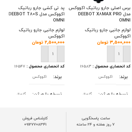
برس اصلی جارو رباتیک اکووکس
پد تی کشی جارو رباتیک
مدل DEEBOT X8MAX PRO
اکووکس مدل DEEBOT T80S
OMNI
OMNI
لوازم جانبی جارو رباتیک
لوازم جانبی جارو رباتیک
اکووکس
اکووکس
۳,۵۰۰,۰۰۰
تومان
۲,۵۰۰,۰۰۰
تومان
افزودن به سبد خرید
افزودن به سبد خرید
کد انحصاری محصول :
16583
کد انحصاری محصول :
16547
برند
برند
اکووکس
اکووکس
نسخه یا ورژن
نسخه یا ورژن
گلوبال
گلوبال
مدل‌های سازگار
مدل‌های سازگار
ساعت پاسخگویی
کارشناس فروش
7 روز هفته و 24 ساعته
09127708341
DEEBOT X11 OmniCyclone / X11
DEEBOT T50 MAX PRO OMNI/
PRO OMNI/T80S OMNI
X11 OmniCyclone / X11 PRO