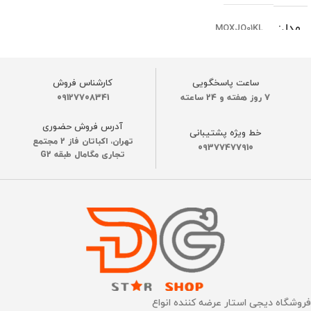
مدل
MQXJQ01KL
نسخه یا ورژن
گلوبال
ساعت پاسخگویی
کارشناس فروش
7 روز هفته و 24 ساعته
09127708341
رنگ
سفید
آدرس فروش حضوری
خط ویژه پشتیبانی
تهران، اکباتان فاز 2 مجتمع
09377477910
ظرفیت باتری
تجاری مگامال طبقه G2
1300 میلی‌آمپر
عملکرد باطری
90 دقیقه
ساخت کشور
چین
فروشگاه دیجی استار عرضه کننده انواع
جنس بدنه
ABS