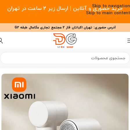
Skip to navigation
خرید حضوری و آنلاین | ارسال زیر 2 ساعت در تهران
Skip to main content
آدرس حضوری: تهران اکباتان فاز 2 مجتمع تجاری مگامال طبقه G2
09377477910 - 09127708341 علیزاده
00
00
00
ساعت
دقیقه
ثانیه
خانه
/
خانه هوشمند
/
لوازم خانگی هوشمند
/
پرزگیر لباس