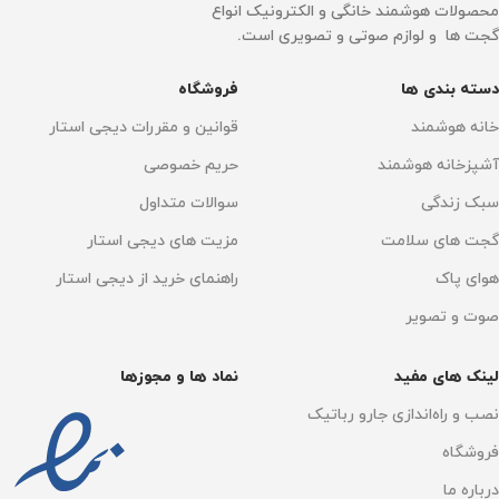
محصولات هوشمند خانگی و الکترونیک انواع
گجت ها و لوازم صوتی و تصویری است.
زمان شارژ
2 تا 3 ساعت
دسته بندی ها
فروشگاه
ابعاد
145 × 62 × 65 میلی‌متر
خانه هوشمند
قوانین و مقررات دیجی استار
آشپزخانه هوشمند
حریم خصوصی
فیلتراسیون
سبک زندگی
سوالات متداول
گجت های سلامت
مزیت های دیجی استار
ضد جریان برگشت‌
هوای پاک
راهنمای خرید از دیجی استار
وزن خالص
213 گرم
صوت و تصویر
منبع تغذیه
لینک های مفید
نماد ها و مجوزها
Micro-USB
نصب و راه‌اندازی جارو رباتیک
عملکرد
فروشگاه
درباره ما