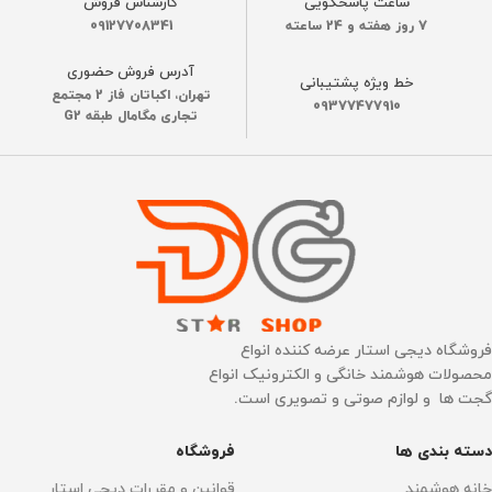
ساعت پاسخگویی
کارشناس فروش
7 روز هفته و 24 ساعته
09127708341
آدرس فروش حضوری
خط ویژه پشتیبانی
تهران، اکباتان فاز 2 مجتمع
09377477910
تجاری مگامال طبقه G2
فروشگاه دیجی استار عرضه کننده انواع
محصولات هوشمند خانگی و الکترونیک انواع
گجت ها و لوازم صوتی و تصویری است.
دسته بندی ها
فروشگاه
خانه هوشمند
قوانین و مقررات دیجی استار