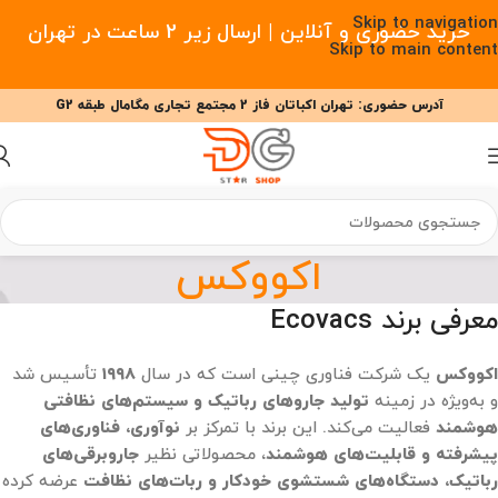
Skip to navigation
خرید حضوری و آنلاین | ارسال زیر 2 ساعت در تهران
Skip to main content
آدرس حضوری: تهران اکباتان فاز 2 مجتمع تجاری مگامال طبقه G2
09377477910 - 09127708341 علیزاده
00
00
00
ساعت
دقیقه
ثانیه
اکووکس
معرفی برند Ecovacs
اکووکس
یک شرکت فناوری چینی است که در سال
۱۹۹۸
تأسیس شد
و به‌ویژه در زمینه
تولید جاروهای رباتیک و سیستم‌های نظافتی
هوشمند
فعالیت می‌کند. این برند با تمرکز بر
نوآوری، فناوری‌های
پیشرفته و قابلیت‌های هوشمند
، محصولاتی نظیر
جاروبرقی‌های
رباتیک، دستگاه‌های شستشوی خودکار و ربات‌های نظافت
عرضه کرده