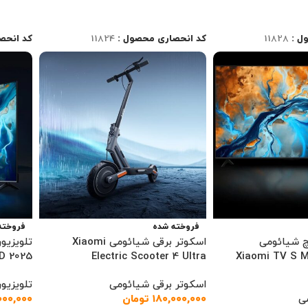
اطلاعات بیشتر
اطلاعا
ل :
11828
کد انحصاری محصول :
11824
کد انحص
فروخته شده
فروخته
ون 75 اینچ شیائومی
اسکوتر برقی شیائومی Xiaomi
Xiaomi TV S Min
Electric Scooter 4 Ultra
ED 2025
اسکوتر برقی شیائومی
تلویزیو
ی
۱۸۰,۰۰۰,۰۰۰
تومان
۰۰۰,۰۰۰