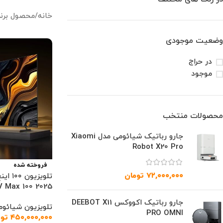
خانه
/
محصول برند
وضعیت موجودی
در حراج
موجود
محصولات منتخب
جارو رباتیک شیائومی مدل Xiaomi
Robot X20 Pro
فروخته شده
۷۲,۰۰۰,۰۰۰
تومان
تلویزی
V Max 100 2025
جارو رباتیک اکووکس DEEBOT X11
تلویزیون شیائوم
PRO OMNI
۴۵۰,۰۰۰,۰۰۰
تو