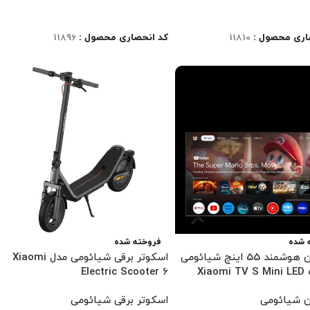
ت بیشتر
اطلاعات بیشتر
اری محصول :
11810
کد انحصاری محصول :
11896
 شده
فروخته شده
تلویزیون هوشمند 55 اینچ شیائومی
اسکوتر برقی شیائومی مدل Xiaomi
Electric Scooter 6
ن شیائومی
اسکوتر برقی شیائومی