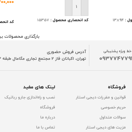
,۷۰۰,۰۰۰
رید
افزودن به سبد خرید
اطلاعا
ل :
13894
کد انحصاری محصول :
15357
کد انحص
بارگذاری محصولات بی
خط ویژه پشتیبانی
آدرس فروش حضوری
093774779
تهران، اکباتان فاز 2 مجتمع تجاری مگامال طبقه G2
فروشگاه
لینک های مفید
قوانین و مقررات دیجی استار
نصب و راه‌اندازی جارو رباتیک
حریم خصوصی
فروشگاه
سوالات متداول
درباره ما
مزیت های دیجی استار
تماس با ما