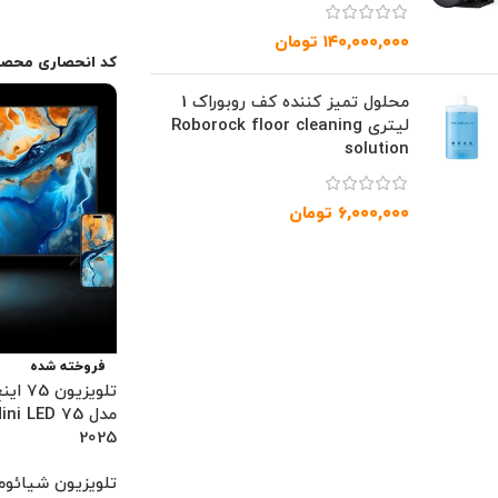
اطلاعات بیشتر
۱۴۰,۰۰۰,۰۰۰
تومان
کد انحصاری محصو
محلول تمیز کننده کف روبوراک 1
لیتری Roborock floor cleaning
solution
۶,۰۰۰,۰۰۰
تومان
فروخته شده
تلویزی
مدل i LED 75
2025
تلویزیون شیائوم