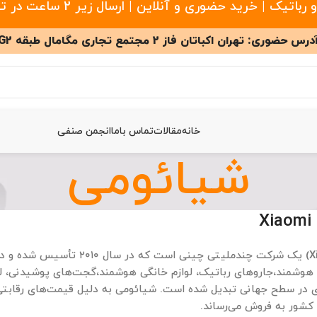
 خرید حضوری و آنلاین | ارسال زیر 2 ساعت در تهران
درس حضوری: تهران اکباتان فاز 2 مجتمع تجاری مگامال طبقه G2
خانه
مقالات
تماس باما
انجمن صنفی
شیائومی
X
شیائومی (Xiaomi) یک شرکت چند
هوشمند،جاروهای رباتیک، لوازم خانگی هوشمند،گجت‌های پوشیدنی، لپ‌ت
 در سطح جهانی تبدیل شده است. شیائومی به دلیل قیمت‌های رقابتی،