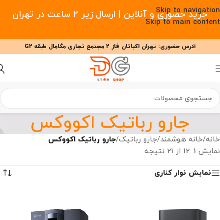
Skip to navigation
خرید حضوری و آنلاین | ارسال زیر 2 ساعت در تهران
Skip to main content
آدرس حضوری: تهران اکباتان فاز 2 مجتمع تجاری مگامال طبقه G2
09377477910 - 09127708341 علیزاده
00
00
00
ساعت
دقیقه
ثانیه
جارو رباتیک اکووکس
خانه
/
خانه هوشمند
/
جارو رباتیک
/
جارو رباتیک اکووکس
نمایش 1–12 از 21 نتیجه
نمایش نوار کناری