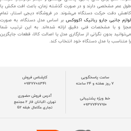
طول عمر مشخصی دارند و در صورت گذشته زمان، باعث افت مکش یا
کاهش دقت حرکت دستگاه می‌شوند. در فروشگاه دیجی ‌استار، تمام
وازم جانبی جارو رباتیک اکووکس
بر اساس مدل دستگاه، به‌ صورت
مجزا و با مشخصات فنی دقیق ارائه شده‌اند. به این ترتیب شما
می‌توانید بدون نگرانی از سازگاری مدل یا اصالت کالا، قطعات جایگزین
را متناسب با مدل دستگاه خود انتخاب کند.
ساعت پاسخگویی
کارشناس فروش
7 روز هفته و 24 ساعته
09127708341
آدرس فروش حضوری
خط ویژه پشتیبانی
تهران، اکباتان فاز 2 مجتمع
09377477910
تجاری مگامال طبقه G2