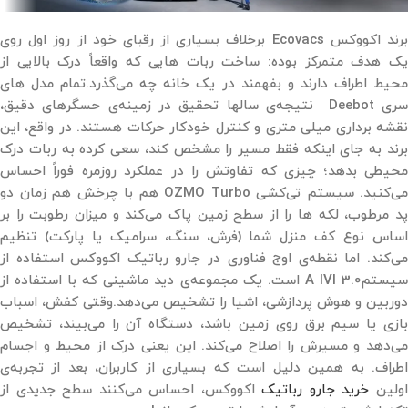
برند اکووکس Ecovacs برخلاف بسیاری از رقبای خود از روز اول روی
یک هدف متمرکز بوده: ساخت ربات ‌هایی که واقعاً درک بالایی از
محیط اطراف دارند و بفهمند در یک خانه چه می‌گذرد.تمام مدل‌ های
سری Deebot نتیجه‌ی سالها تحقیق در زمینه‌ی حسگرهای دقیق،
نقشه ‌برداری میلی متری و کنترل خودکار حرکات هستند. در واقع، این
برند به ‌جای اینکه فقط مسیر را مشخص کند، سعی کرده به ربات درک
محیطی بدهد؛ چیزی که تفاوتش را در عملکرد روزمره فوراً احساس
می‌کنید. سیستم تی‌کشی OZMO Turbo هم با چرخش هم ‌زمان دو
پد مرطوب، لکه ‌ها را از سطح زمین پاک می‌کند و میزان رطوبت را بر
اساس نوع کف منزل شما (فرش، سنگ، سرامیک یا پارکت) تنظیم
می‌کند. اما نقطه‌ی اوج فناوری در جارو رباتیک اکووکس استفاده از
سیستمA IVI 3.0 است. یک مجموعه‌ی دید ماشینی که با استفاده از
دوربین و هوش پردازشی، اشیا را تشخیص می‌دهد.وقتی کفش، اسباب‌
بازی یا سیم برق روی زمین باشد، دستگاه آن را می‌بیند، تشخیص
می‌دهد و مسیرش را اصلاح می‌کند. این یعنی درک از محیط و اجسام
اطراف. به همین دلیل است که بسیاری از کاربران، بعد از تجربه‌ی
ولین
خرید جارو رباتیک
اکووکس، احساس می‌کنند سطح جدیدی از