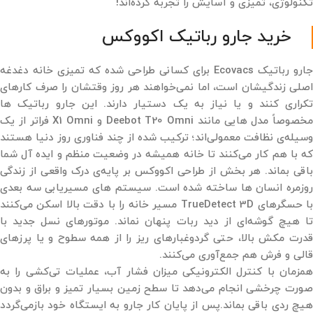
تکنولوژی، تمیزی و آسایش را تجربه کرده‌اند!
خرید جارو رباتیک اکووکس
جارو رباتیک Ecovacs برای کسانی طراحی شده که تمیزی خانه دغدغه
اصلی زندگیشان است، اما نمی‌خواهند هر روز وقتشان را صرف کارهای
تکراری کنند و یا نیاز به یک دستیار دارند. این جارو رباتیک ها
مخصوصاً مدل ‌هایی مانند Deebot T20 Omni و X1 Omni فراتر از یک
وسیله‌ی نظافت معمولی‌اند؛ ترکیب شده از چند فناوری روز دنیا هستند
که با هم کار می‌کنند تا خانه همیشه در وضعیت منظم و ایده آل شما
باقی بماند. هر بخش از طراحی اکووکس بر پایه‌ی درک واقعی از زندگی
روزمره انسان ها ساخته شده است. سیستم ‌های مسیریابی سه ‌بعدی
با حسگرهای TrueDetect 3D مسیر خانه را با دقت بالا اسکن می‌کنند
تا هیچ گوشه‌ای از دید ربات پنهان نماند. موتورهای نسل جدید با
قدرت مکش بالا، حتی گردوغبارهای ریز را از همه سطوح و یا پرزهای
قالی و فرش هم جمع‌آوری می‌کنند.
همزمان با کنترل الکترونیکی میزان فشار آب، عملیات تی‌کشی را به‌
صورت چرخشی انجام می‌دهد تا سطح زمین بسیار تمیز و براق و بدون
هیچ ردی باقی بماند.پس از پایان کار جارو به ایستگاه خود بازمی‌گردد