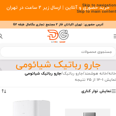
Skip to navigation
خرید حضوری و آنلاین | ارسال زیر 2 ساعت در تهران
Skip to main content
آدرس حضوری: تهران اکباتان فاز 2 مجتمع تجاری مگامال طبقه G2
09377477910 - 09127708341 علیزاده
00
00
00
ساعت
دقیقه
ثانیه
جارو رباتیک شیائومی
خانه
/
خانه هوشمند
/
جارو رباتیک
/
جارو رباتیک شیائومی
نمایش 1–12 از 25 نتیجه
نمایش نوار کناری