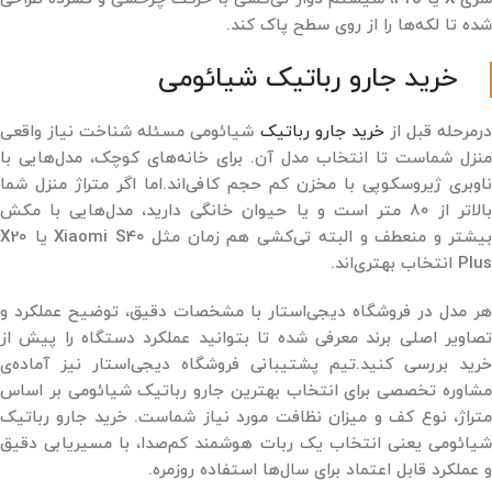
شده تا لکه‌ها را از روی سطح پاک کند.
خرید جارو رباتیک شیائومی
رمرحله قبل از
خرید جارو رباتیک
شیائومی مسئله شناخت نیاز واقعی
منزل شماست تا انتخاب مدل آن. برای خانه‌های کوچک، مدل‌هایی با
ناوبری ژیروسکوپی با مخزن کم حجم کافی‌اند.اما اگر متراژ منزل شما
بالاتر از 80 متر است و یا حیوان خانگی دارید، مدل‌هایی با مکش
بیشتر و منعطف و البته تی‌کشی هم ‌زمان مثل Xiaomi S40 یا X20
Plus انتخاب بهتری‌اند.
هر مدل در فروشگاه دیجی‌استار با مشخصات دقیق، توضیح عملکرد و
تصاویر اصلی برند معرفی شده تا بتوانید عملکرد دستگاه را پیش از
خرید بررسی کنید.تیم پشتیبانی فروشگاه دیجی‌استار نیز آماده‌ی
مشاوره تخصصی برای انتخاب بهترین جارو رباتیک شیائومی بر اساس
متراژ، نوع کف و میزان نظافت مورد نیاز شماست. خرید جارو رباتیک
شیائومی یعنی انتخاب یک ربات هوشمند کم‌صدا، با مسیر‌یابی دقیق
و عملکرد قابل اعتماد برای سال‌ها استفاده روزمره.